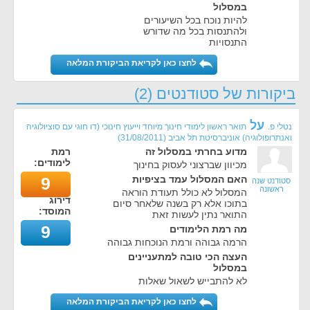
במסלול
להיות נוכח בכל השיעורים
ולהתנסות בכל מה שדורש
התנסויות
לחצו כאן לקריאת הביקורת המלאה
ביקורות של סטודנטים (2)
על
נטלי פ.
תואר ראשון לימודי חינוך מיוחד וייעוץ חינוכי (דו חוגי עם סוציולוגיה
ואנתרופולוגיה) אוניברסיטת תל אביב
(
31/08/2011
)
מדוע בחרתי במסלול זה
רמת
לימודים:
מכיוון שברצוני לעסוק בחינוך
האם המסלול עמד בציפיות
9
סטודנט שנה
ראשונה
המסלול לא כולל תעודת הוראה
דירוג
בתוכו אלא רק בשנה שלאחר סיום
המוסד:
התואר נתין לעשות זאת
9
מה רמת הלימודים
הרמה גבוהה ורמת הנוכחות גבוהה
העצה הכי טובה למתעניינים
במסלול
לא להתבייש לשאול שאלות
לחצו כאן לקריאת הביקורת המלאה