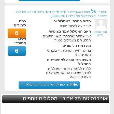
על
רותם ב.
תואר ראשון לימודי חינוך מיוחד וייעוץ חינוכי (דו חוגי עם מדע
המדינה) אוניברסיטת תל אביב
(
08/08/2011
)
מדוע בחרתי במסלול זה
רמת
לימודים:
אני רוצה להיות מורה
האם המסלול עמד בציפיות
6
סטודנט שנה
שניה
אני שמחה שבחרתי בשני החוגים
דירוג
הללו, הם מעניינים מאוד.
המוסד:
מה רמת הלימודים
6
בחינוך הייתי נותנת : 4 במדעי
המדינה: 8
העצה הכי טובה למתעניינים
במסלול
ללכת ללמוד באחת המכללות
לחינוך שבהם התואר מקנה גם
תעודת הוראה
לחצו כאן לקריאת הביקורת המלאה
אוניברסיטת תל אביב - מסלולים נוספים