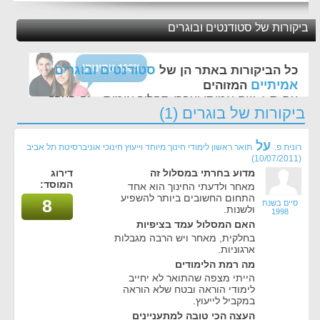
ביקורות של סטודנטים ובוגרים
סטודנטים ובוגרים
כל הביקורות באתר הן של
אמיתיים
המזוהים
עם ת.ז, שם אמיתי ועברו תהליך אימות - זה הערך
ביקורות של בוגרים (1)
החשוב לנו ביותר באתר
על
רונית פ.
תואר ראשון לימודי חינוך מיוחד וייעוץ חינוכי אוניברסיטת תל אביב
(10/07/2011)
מדוע בחרתי במסלול זה
דירוג
המוסד:
מאחר ולדעתי החינוך הוא אחד
התחום החשובים ביותר להשפיע
8
סיים בשנת
ולשנות.
1998
האם המסלול עמד בציפיות
בחלקית, מאחר ויש הרבה מגבלות
ארגוניות.
מה רמת הלימודים
הייתי מצפה שהתואר לא יחייב
לימודי הוראה ובטח שלא הוראה
במקביל לייעוץ.
העצה הכי טובה למתעניינים