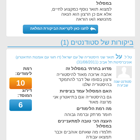
במסלול
למצוא תואר נוסף כמקצוע לחיים,
אלא אם כן הרצון הוא הנאה
מהנושא ו/או הוראה
לחצו כאן לקריאת הביקורת המלאה
ביקורות של סטודנטים (1)
על
טל ל.
תואר שני היסטוריה של עם ישראל (דו חוגי עם אומנות התיאטרון)
אוניברסיטת תל אביב
(
31/08/2011
)
מדוע בחרתי במסלול זה
רמת
לימודים:
אהבה ארוכה מאוד להיסטוריה
ורצון בסופו של דבר להתמקד
10
סטודנט שנה
בהיסטוריה שלנו
שביעית
דירוג
האם המסלול עמד בציפיות
המוסד:
גם בהיסטוריה וגם בתיאטרון אני
מרוצה מאוד
6
מה רמת הלימודים
חומר מרתק וברמה גבוהה
העצה הכי טובה למתעניינים
במסלול
תלמדו מה שאתם אוהבים וכבר
תמצאו עבודה