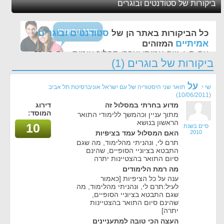
ביקורות של סטודנטים ובוגרים
סטודנטים ובוגרים
כל הביקורות באתר הן של
אמיתיים
המזוהים
עם ת.ז, שם אמיתי ועברו תהליך אימות - זה הערך
ביקורות של בוגרים (1)
החשוב לנו ביותר באתר
על
שי י.
תואר שני היסטוריה של עם ישראל אוניברסיטת תל אביב
(10/06/2011)
מדוע בחרתי במסלול זה
דירוג
המוסד:
מתוך עניין וכהמשך ללימודי התואר
הראשון בנושא
10
סיים בשנת
2010
האם המסלול עמד בציפיות
תרם לי, ונהניתי מהלימוד, מה שגם
התבטא בציוניי הסופיים, שהינם
סיום התואר בהצטיינות יתרה
מה רמת הלימודים
ענה על כל הציפיות [כאמור
לעיל:תרם לי, ונהניתי מהלימוד, מה
שגם התבטא בציוניי הסופיים,
שהינם סיום התואר בהצטיינות
יתרה]
העצה הכי טובה למתעניינים