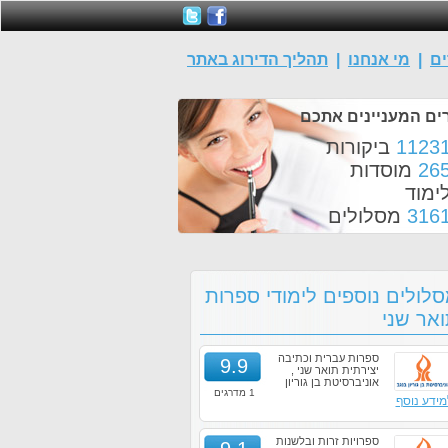
ים
|
מי אנחנו
|
תהליך הדירוג באתר
ים המעניינים אתכם
1123
ביקורות
26
מוסדות
ימוד
316
מסלולים
לולים נוספים לימודי ספרות
אר שני
ספרות עברית וכתיבה
9.9
יצירתית תואר שני ,
אוניברסיטת בן גוריון
1 מדרגים
מידע נוסף
ספרויות זרות ובלשנות