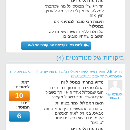
מה רמת הלימודים
הדירוג שלי מבוסס על מה שכתבתי
למעלה, אז אין לי כל כך מה להוסיף
חוץ מזה.
העצה הכי טובה למתעניינים
במסלול
אל תלכו ללמוד משהו שאתם לא
חושבים שתהיו טובים בו.
לחצו כאן לקריאת הביקורת המלאה
ביקורות של סטודנטים (4)
על
ורד ק.
תואר ראשון לימודי אנגלית ולימודים אמריקניים (דו חוגי עם מוסיקה)
אוניברסיטת תל אביב
(
23/01/2015
)
מדוע בחרתי במסלול זה
רמת
לימודים:
התלבטתי רבות ובסוף בחרתי דו
חוגי שמסלול אחד הוא יותר בשביל
10
סטודנט שנה
הכיף והשני יותר בשביל מקצוע
ראשונה
דירוג
האם המסלול עמד בציפיות
המוסד:
יש הרבה התנגשויות בין החוגים וזה
מבאס, במוזיקולוגיה האנשים
6
שלומדים ביצוע נחשבים יותר
"טובים"
מה רמת הלימודים