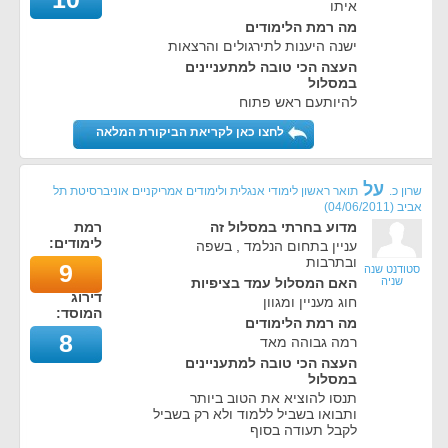
איתו
מה רמת הלימודים
ישנה היענות לתירגולים והרצאות
העצה הכי טובה למתעניינים
במסלול
להיותעם ראש פתוח
לחצו כאן לקריאת הביקורת המלאה
על
שרון כ.
תואר ראשון לימודי אנגלית ולימודים אמריקניים אוניברסיטת תל
אביב
(
04/06/2011
)
מדוע בחרתי במסלול זה
רמת
לימודים:
עניין בתחום הנלמד , בשפה
ובתרבות
9
סטודנט שנה
שניה
האם המסלול עמד בציפיות
דירוג
חוג מעניין ומגוון
המוסד:
מה רמת הלימודים
8
רמה גבוהה מאד
העצה הכי טובה למתעניינים
במסלול
תנסו להוציא את הטוב ביותר
ותבואו בשביל ללמוד ולא רק בשביל
לקבל תעודה בסוף