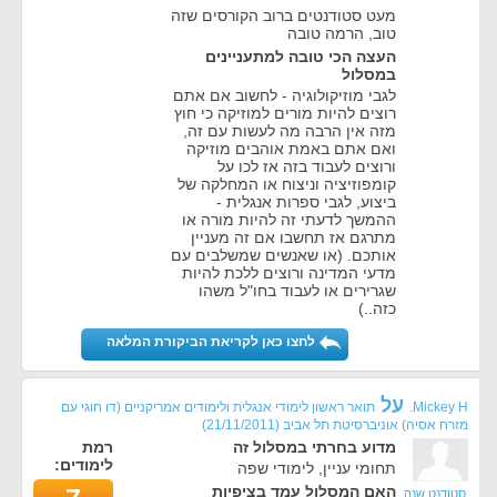
מעט סטודנטים ברוב הקורסים שזה
טוב, הרמה טובה
העצה הכי טובה למתעניינים
במסלול
לגבי מוזיקולוגיה - לחשוב אם אתם
רוצים להיות מורים למוזיקה כי חוץ
מזה אין הרבה מה לעשות עם זה,
ואם אתם באמת אוהבים מוזיקה
ורוצים לעבוד בזה אז לכו על
קומפוזיציה וניצוח או המחלקה של
ביצוע, לגבי ספרות אנגלית -
ההמשך לדעתי זה להיות מורה או
מתרגם אז תחשבו אם זה מעניין
אותכם. (או שאנשים שמשלבים עם
מדעי המדינה ורוצים ללכת להיות
שגרירים או לעבוד בחו"ל משהו
כזה..)
לחצו כאן לקריאת הביקורת המלאה
על
Mickey H.
תואר ראשון לימודי אנגלית ולימודים אמריקניים (דו חוגי עם
מזרח אסיה) אוניברסיטת תל אביב
(
21/11/2011
)
מדוע בחרתי במסלול זה
רמת
לימודים:
תחומי עניין, לימודי שפה
האם המסלול עמד בציפיות
סטודנט שנה