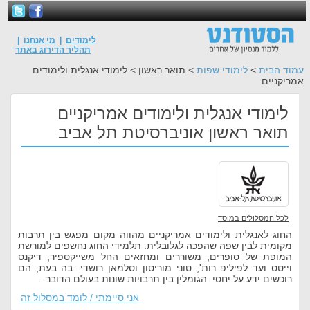
לימודים
|
מי אנחנו
|
תהליך הדירוג באתר
עמוד הבית
>
לימודי שפות
> תואר ראשון > לימודי אנגלית ולימודים
אמריקניים
לימודי אנגלית ולימודים אמריקניים
תואר ראשון אוניברסיטת תל אביב
לכל המסלולים במוסד
החוג לאנגלית ולימודים אמריקניים מהווה מקום מפגש בין תרבות
מקומית לבין שפה שהפכה לגלובלית. תלמידי החוג נחשפים למורשת
המופת של סופרים, משוררים ומחזאים החל משייקספיר, דיקנס
וייטס ועד לפיליפ רות', טוני מוריסון וסלמאן רושדי. בה בעת, הם
רוכשים ידע על יחסי–הגומלין בין תרבויות שונות בעולם הדובר..
אני סיימתי / לומד במסלול זה