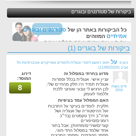
ביקורות של סטודנטים ובוגרים
סטודנטים ובוגרים
כל הביקורות באתר הן של
אמיתיים
המזוהים
עם ת.ז, שם אמיתי ועברו תהליך אימות - זה הערך
ביקורות של בוגרים (1)
החשוב לנו ביותר באתר
על
ניצן פ.
תואר ראשון לימודי אנגלית ולימודים אמריקניים אוניברסיטת תל
אביב
(11/06/2020)
מדוע בחרתי במסלול זה
דירוג
המוסד:
עניין אישי. אנגלית בכלל וספרות
אנגלית תמיד היו חלק מהחיים שלי,
8
סיים בשנת
לכן הרגיש לי טבעי ואורגני ללכת
2019
וללמוד לעומק.
האם המסלול עמד בציפיות
חלקית. לומדים בעיקר על התרבות
ועל ההיסטוריה של אנגליה ושל
ארה״ב דרך טקסטים (בד״כ
רומנים/סיפורים
קצרים/שירים/מחזות), אבל בתור
אחד שלמד במסלול החד-חוגי,
מספר הקורסים, ומספר המרצים,