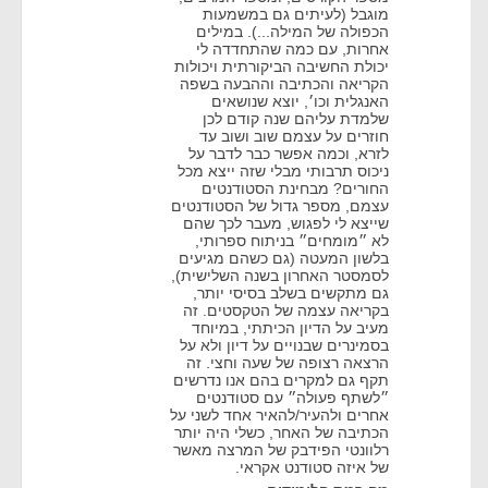
מוגבל (לעיתים גם במשמעות
הכפולה של המילה...). במילים
אחרות, עם כמה שהתחדדה לי
יכולת החשיבה הביקורתית ויכולות
הקריאה והכתיבה וההבעה בשפה
האנגלית וכו׳, יוצא שנושאים
שלמדת עליהם שנה קודם לכן
חוזרים על עצמם שוב ושוב עד
לזרא, וכמה אפשר כבר לדבר על
ניכוס תרבותי מבלי שזה ייצא מכל
החורים? מבחינת הסטודנטים
עצמם, מספר גדול של הסטודנטים
שייצא לי לפגוש, מעבר לכך שהם
לא ״מומחים״ בניתוח ספרותי,
בלשון המעטה (גם כשהם מגיעים
לסמסטר האחרון בשנה השלישית),
גם מתקשים בשלב בסיסי יותר,
בקריאה עצמה של הטקסטים. זה
מעיב על הדיון הכיתתי, במיוחד
בסמינרים שבנויים על דיון ולא על
הרצאה רצופה של שעה וחצי. זה
תקף גם למקרים בהם אנו נדרשים
״לשתף פעולה״ עם סטודנטים
אחרים ולהעיר/להאיר אחד לשני על
הכתיבה של האחר, כשלי היה יותר
רלוונטי הפידבק של המרצה מאשר
של איזה סטודנט אקראי.