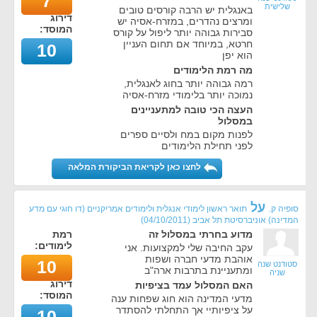
7
שלישית
באנגלית יש הרבה קורסים טובים
דירוג
ומרצים נהדרים, במזרח-אסיה יש
המוסד:
סבירות גבוהה יותר ליפול על קורס
חרטא, במיוחד אם תחום העניין
10
הוא יפן
מה רמת הלימודים
רמה גבוהה יותר בחוג לאנגלית,
נמוכה יותר בלימודי מזרח-אסיה
העצה הכי טובה למתעניינים
במסלול
לפנות מקום במח ולסיים ספרים
לפני תחילת הלימודים
לחצו כאן לקריאת הביקורת המלאה
על
סופיה ק.
תואר ראשון לימודי אנגלית ולימודים אמריקניים (דו חוגי עם מדע
המדינה) אוניברסיטת תל אביב
(
04/10/2011
)
מדוע בחרתי במסלול זה
רמת
לימודים:
עקב החיבה שלי למקצועות. אני
אוהבת מדעי חברה ושפות
10
סטודנט שנה
ומתעניינת בתרבות ארה"ב
שניה
דירוג
האם המסלול עמד בציפיות
המוסד:
מדעי המדינה הוא חוג שפחות ענה
על ציפיותיי אך התחלתי להסתדר
10