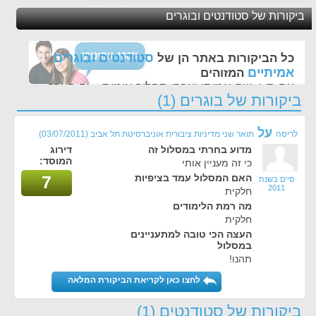
ביקורות של סטודנטים ובוגרים
סטודנטים ובוגרים
כל הביקורות באתר הן של
אמיתיים
המזוהים
עם ת.ז, שם אמיתי ועברו תהליך אימות - זה הערך
ביקורות של בוגרים (1)
החשוב לנו ביותר באתר
על
לריסה
תואר שני מדיניות ציבורית אוניברסיטת תל אביב
(03/07/2011)
מדוע בחרתי במסלול זה
דירוג
המוסד:
כי זה מעניין אותי
האם המסלול עמד בציפיות
7
סיים בשנת
2011
חלקית
מה רמת הלימודים
חלקית
העצה הכי טובה למתעניינים
במסלול
תהנו!
לחצו כאן לקריאת הביקורת המלאה
ביקורות של סטודנטים (1)