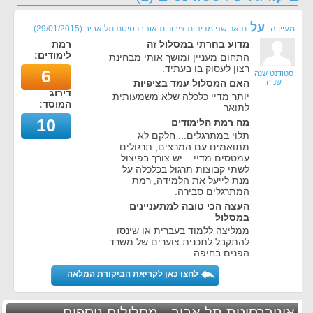
על
מעיין ה.
תואר שני מדיניות ציבורית אוניברסיטת תל אביב
(
29/01/2015
)
מדוע בחרתי במסלול זה
רמת
לימודים:
התחום מעניין ומושך אותי מבחינת
רצון לעסוק בו בעתיד.
6
סטודנט שנה
שניה
האם המסלול עמד בציפיות
דירוג
יותר מדיי כלכלה שלא משמעותית
המוסד:
לתואר
10
מה רמת הלימודים
תלוי במתרגלים... חלקם לא
מתואמים עם המרצים, תרגולים
עמטסים מדיי... יש צורך בפיצול
לשתי קבוצות תרגול בכלכלה על
מנת לייעל את הלמידה, רמת
המתרגלים סבירה.
העצה הכי טובה למתעניינים
במסלול
ממליצה ללמוד בעברית או שינסו
להתקבל לתכנית צוערים של משרד
הפנים בחיפה.
לחצו כאן לקריאת הביקורת המלאה
אוניברסיטת תל אביב - מסלולים נוספים