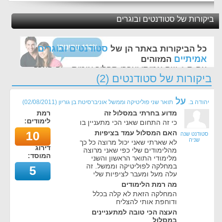
ביקורות של סטודנטים ובוגרים
סטודנטים ובוגרים
כל הביקורות באתר הן של
אמיתיים
המזוהים
עם ת.ז, שם אמיתי ועברו תהליך אימות - זה הערך
ביקורות של סטודנטים (2)
החשוב לנו ביותר באתר
על
יהודה ב.
תואר שני פוליטיקה וממשל אוניברסיטת בן גוריון
(
02/08/2011
)
מדוע בחרתי במסלול זה
רמת
לימודים:
כי זה התחום שאני הכי מתעניין בו
האם המסלול עמד בציפיות
10
סטודנט שנה
שניה
לא שארתי שאני יכול מרוצה כל כך
דירוג
מהלימודים שלי כפי שאני מרוצה
המוסד:
מלימודי התואר הראשון והשני
במחלקה לפוליטיקה וממשל. זה
5
עלה מעל ומעבר לציפיות שלי
מה רמת הלימודים
המחלקה הזאת לא קלה בכלל
ודוחפת אותי להצליח
העצה הכי טובה למתעניינים
במסלול