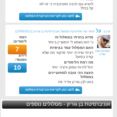
להגיע עם הרבה מוטיבציה כי זה לא
קל בכלל.
לחצו כאן לקריאת הביקורת המלאה
על
ערן צ.
תואר שני פוליטיקה וממשל אוניברסיטת בן גוריון
(
23/06/2011
)
מדוע בחרתי במסלול זה
רמת
לימודים:
כי הוא נשמע לי המעניין ביותר
האם המסלול עמד בציפיות
7
סטודנט שנה
רציתי שיהיה יותר פרקטי מה שלא
שניה
דירוג
קורה בפועל
המוסד:
מה רמת הלימודים
10
יכול להיות עמוק ורציני יותר
העצה הכי טובה למתעניינים
במסלול
בואו לבן גוריון אדיר פה
לחצו כאן לקריאת הביקורת המלאה
אוניברסיטת בן גוריון - מסלולים נוספים