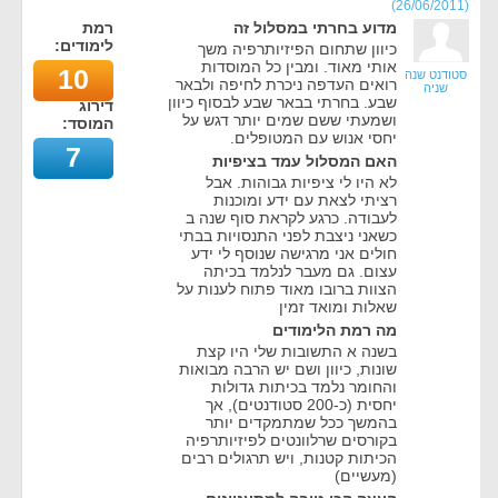
)
26/06/2011
(
מדוע בחרתי במסלול זה
רמת
לימודים:
כיוון שתחום הפיזיותרפיה משך
אותי מאוד. ומבין כל המוסדות
10
סטודנט שנה
רואים העדפה ניכרת לחיפה ולבאר
שניה
שבע. בחרתי בבאר שבע לבסוף כיוון
דירוג
ושמעתי ששם שמים יותר דגש על
המוסד:
יחסי אנוש עם המטופלים.
7
האם המסלול עמד בציפיות
לא היו לי ציפיות גבוהות. אבל
רציתי לצאת עם ידע ומוכנות
לעבודה. כרגע לקראת סוף שנה ב
כשאני ניצבת לפני התנסויות בבתי
חולים אני מרגישה שנוסף לי ידע
עצום. גם מעבר לנלמד בכיתה
הצוות ברובו מאוד פתוח לענות על
שאלות ומואד זמין
מה רמת הלימודים
בשנה א התשובות שלי היו קצת
שונות, כיוון ושם יש הרבה מבואות
והחומר נלמד בכיתות גדולות
יחסית (כ-200 סטודנטים), אך
בהמשך ככל שמתמקדים יותר
בקורסים שרלוונטים לפיזיותרפיה
הכיתות קטנות, ויש תרגולים רבים
(מעשיים)