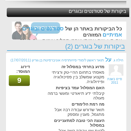
ביקורות של סטודנטים ובוגרים
סטודנטים ובוגרים
כל הביקורות באתר הן של
אמיתיים
המזוהים
עם ת.ז, שם אמיתי ועברו תהליך אימות - זה הערך
ביקורות של בוגרים (2)
החשוב לנו ביותר באתר
על
הילה ג.
תואר ראשון לימודי פיזיותרפיה אוניברסיטת בן גוריון
(17/07/2011)
מדוע בחרתי במסלול זה
דירוג
המוסד:
מאסתי בתחום ההיי-טק ורציתי
מקצוע שמשלב בין פסיכולוגיה
9
סיים בשנת
ופיזיולוגיה.
2011
האם המסלול עמד בציפיות
קיבלתי ידע תיאורטי ומעשי ברמה
מעולה
מה רמת הלימודים
תואר שדורש עבודה רבה אבל
מתגמל, מענין ומספק
העצה הכי טובה למתעניינים
במסלול
לדעת שזו עבודה קשה אבל