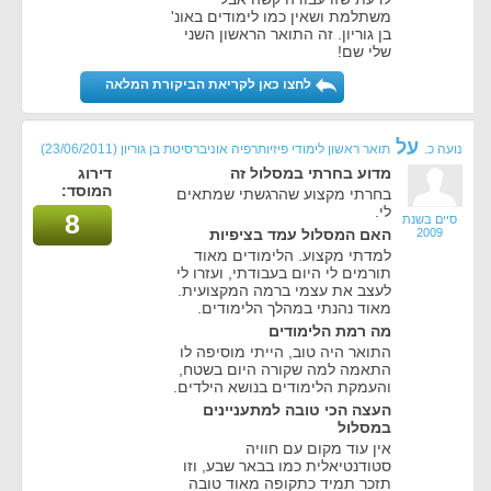
משתלמת ושאין כמו לימודים באונ'
בן גוריון. זה התואר הראשון השני
שלי שם!
לחצו כאן לקריאת הביקורת המלאה
על
נועה כ.
תואר ראשון לימודי פיזיותרפיה אוניברסיטת בן גוריון
(23/06/2011)
מדוע בחרתי במסלול זה
דירוג
המוסד:
בחרתי מקצוע שהרגשתי שמתאים
לי.
8
סיים בשנת
2009
האם המסלול עמד בציפיות
למדתי מקצוע. הלימודים מאוד
תורמים לי היום בעבודתי, ועזרו לי
לעצב את עצמי ברמה המקצועית.
מאוד נהנתי במהלך הלימודים.
מה רמת הלימודים
התואר היה טוב, הייתי מוסיפה לו
התאמה למה שקורה היום בשטח,
והעמקת הלימודים בנושא הילדים.
העצה הכי טובה למתעניינים
במסלול
אין עוד מקום עם חוויה
סטודנטיאלית כמו בבאר שבע, וזו
תזכר תמיד כתקופה מאוד טובה