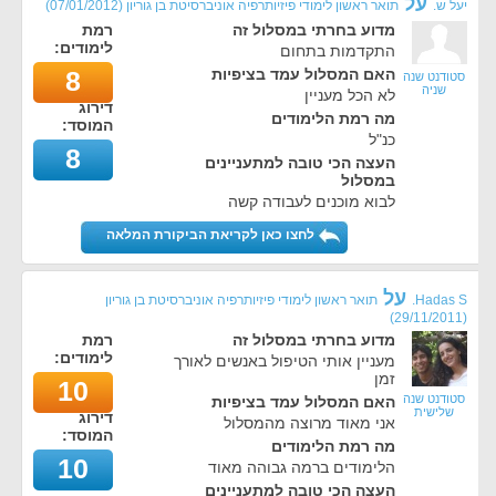
על
יעל ש.
תואר ראשון לימודי פיזיותרפיה אוניברסיטת בן גוריון
(
07/01/2012
)
מדוע בחרתי במסלול זה
רמת
לימודים:
התקדמות בתחום
האם המסלול עמד בציפיות
8
סטודנט שנה
שניה
לא הכל מעניין
דירוג
מה רמת הלימודים
המוסד:
כנ"ל
8
העצה הכי טובה למתעניינים
במסלול
לבוא מוכנים לעבודה קשה
לחצו כאן לקריאת הביקורת המלאה
על
Hadas S.
תואר ראשון לימודי פיזיותרפיה אוניברסיטת בן גוריון
)
29/11/2011
(
מדוע בחרתי במסלול זה
רמת
לימודים:
מעניין אותי הטיפול באנשים לאורך
זמן
10
סטודנט שנה
האם המסלול עמד בציפיות
שלישית
דירוג
אני מאוד מרוצה מהמסלול
המוסד:
מה רמת הלימודים
10
הלימודים ברמה גבוהה מאוד
העצה הכי טובה למתעניינים