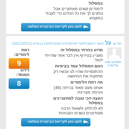
במסלול
לימודים קשים מאתגרים אבל
נותנים לך את כל הכלים כדי לעבוד
במקצוע.
לחצו כאן לקריאת הביקורת המלאה
על
חגי ש.
תואר ראשון לימודי פיזיותרפיה אוניברסיטת בן גוריון
(
18/11/2011
)
מדוע בחרתי במסלול זה
רמת
לימודים:
מעניין בטירוף,אין דבר אחר שהייתי
לומד.
9
סטודנט שנה
שלישית
האם המסלול עמד בציפיות
דירוג
ההתנסויות שהיו לנו עכשיו רק
המוסד:
מחזקות את ההרגשה.
8
מה רמת הלימודים
אנחנו מעט מאוד בכיתה (46)
והרמה מצויינת
העצה הכי טובה למתעניינים
במסלול
לא להילחץ ולשאול הרבה
סטודנטים בשנים הגבוהות
לחצו כאן לקריאת הביקורת המלאה