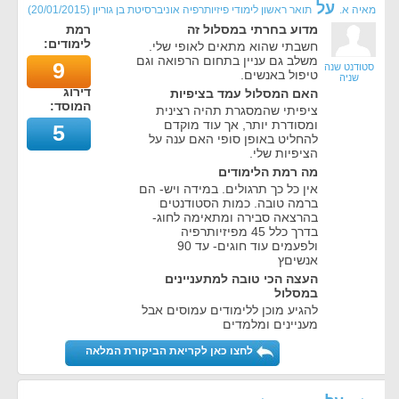
על
מאיה א.
תואר ראשון לימודי פיזיותרפיה אוניברסיטת בן גוריון
(
20/01/2015
)
מדוע בחרתי במסלול זה
רמת
לימודים:
חשבתי שהוא מתאים לאופי שלי.
משלב גם עניין בתחום הרפואה וגם
9
סטודנט שנה
טיפול באנשים.
שניה
דירוג
האם המסלול עמד בציפיות
המוסד:
ציפיתי שהמסגרת תהיה רצינית
ומסודרת יותר, אך עוד מוקדם
5
להחליט באופן סופי האם ענה על
הציפיות שלי.
מה רמת הלימודים
אין כל כך תרגולים. במידה ויש- הם
ברמה טובה. כמות הסטודנטים
בהרצאה סבירה ומתאימה לחוג-
בדרך כלל 45 מפיזיותרפיה
ולפעמים עוד חוגים- עד 90
אנשיםץ
העצה הכי טובה למתעניינים
במסלול
להגיע מוכן ללימודים עמוסים אבל
מעניינים ומלמדים
לחצו כאן לקריאת הביקורת המלאה