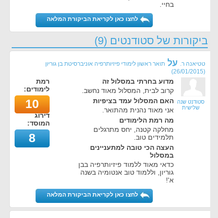
בחיי.
לחצו כאן לקריאת הביקורת המלאה
ביקורות של סטודנטים (9)
על
טטיאנה ר.
תואר ראשון לימודי פיזיותרפיה אוניברסיטת בן גוריון
)
26/01/2015
(
מדוע בחרתי במסלול זה
רמת
לימודים:
קרוב לבית, המסלול מאוד נחשב.
האם המסלול עמד בציפיות
10
סטודנט שנה
שלישית
אני מאוד נהנית מהתואר.
דירוג
מה רמת הלימודים
המוסד:
מחלקה קטנה, יחס מתרגלים
8
תלמידים טוב.
העצה הכי טובה למתעניינים
במסלול
כדאי מאוד ללמוד פיזיותרפיה בבן
גוריון, וללמוד טוב אנטומיה בשנה
א'!
לחצו כאן לקריאת הביקורת המלאה