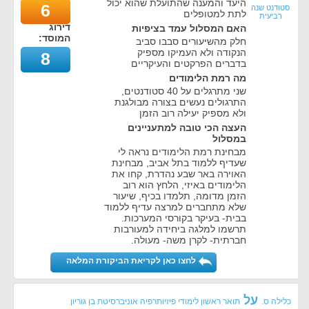
היעד והמענה שהתועלת שהוא יכול
6
סטודנט שנה
לתת למטופלים
רביעית
דירוג
האם המסלול עמד בציפיות
המוסד:
חלק מהשיעורים סבבו סביב
הנקודה ולא העמיקו מספיק
8
בדברים הפרקטים והעיקריים
מה רמת הלימודים
שני מתרגלים על 40 סטודנטים,
התרגולים נעשים בצורה מבולגנת
ולא מספיק יעילה רוב הזמן
העצה הכי טובה למתעניינים
במסלול
מבחינת רמת הלימודים נראה לי
שעדיף ללמוד בתל אביב, מבחינת
האוירה באר שבע נהדרת, קחו את
הלימודים באיזי, הלחץ הוא רוב
הזמן מדומה, תלמדו בכיף, שיעור
שלא מתחברים למרצה עדיף ללמוד
בבית- בעיקר בקורסי המערכות.
תרשמו למלגה ביחידה למעורבות
חברתית- לקרן משה- מעולה.
לחצו כאן לקריאת הביקורת המלאה
על
כלילה ס.
תואר ראשון לימודי פיזיותרפיה אוניברסיטת בן גוריון