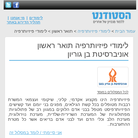
לימודים
|
מי אנחנו
|
תהליך הדירוג באתר
עמוד הבית
>
לימודי פיזיותרפיה
> תואר ראשון > לימודי פיזיותרפיה
לימודי פיזיותרפיה תואר ראשון
אוניברסיטת בן גוריון
לכל המסלולים במוסד
פיזיותרפיה הינו מקצוע אקדמי, קליני, שיקומי ועצמאי המשרת
רבבות מטופלים בכל קשת הגילאים, מפגים בני יומם ועד קשישים.
הפיזיותרפיסט מטפל בבני אדם הלוקים במגוון רב של פתולוגיות:
מפתולוגיות של המערכת השרירית-שלדית, מערכת נוירולוגית,
מערכת הלב וכלי הדם ועד לבני אדם בריאים אשר כל מטרת
ההתערבות..
אני סיימתי / לומד במסלול זה