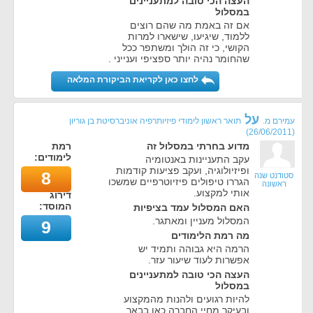
העצה הכי טובה למתעניינים
במסלול
אם זה באמת מה שהם רוצים
ללמוד, שיגיעו, שישארו למרות
הקושי, כי זה הולך ומשתפר ככל
שהחומר נהיה יותר ספציפי וענייני .
לחצו כאן לקריאת הביקורת המלאה
על
עמירם מ.
תואר ראשון לימודי פיזיותרפיה אוניברסיטת בן גוריון
)
26/06/2011
(
מדוע בחרתי במסלול זה
רמת
לימודים:
עקב התעניינות באנטומיה
ופיזיולוגיה, ועקב פציעות קודמות
8
סטודנט שנה
הגררו טיפולים פיזיוטרפיים שמשכו
ראשונה
אותי למקצוע.
דירוג
המוסד:
האם המסלול עמד בציפיות
המסלול מעניין ומאתגר.
9
מה רמת הלימודים
הרמה היא גבוהה ותמיד יש
אפשרות לעוד שיעור עזר.
העצה הכי טובה למתעניינים
במסלול
להיות רגועים ולהנות מהמקצוע
ובעיקר מחיי החברה כאן בבאר