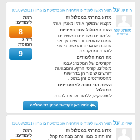
על
חוה ש.
תואר ראשון לימודי פיזיותרפיה אוניברסיטת בן גוריון
(
05/09/2011
)
מדוע בחרתי במסלול זה
רמת
לימודים:
מקצוע שמושך אותי ומעניין אותי
האם המסלול עמד בציפיות
8
סטודנט שנה
שלישית
הלימודים מעניינים ומעשירים.
דירוג
אמנם עמוסים ודורשים אך אני
המוסד:
אוהבת אתגרים והרגשה כי אני
לומדת ומתקדמת.
9
מה רמת הלימודים
הקורסים של המקצוע עצמו
מעולים. קורסי הרקע והמבואות
דורשים שיפור הן בדרישות
מהסטודנטים והן בתוכן.
העצה הכי טובה למתעניינים
במסלול
לנ=השקיע, ללמוד ולדעת להנות
לחצו כאן לקריאת הביקורת המלאה
על
שירי ק.
תואר ראשון לימודי פיזיותרפיה אוניברסיטת בן גוריון
(
16/08/2011
)
מדוע בחרתי במסלול זה
רמת
לימודים:
זהו תחום מגוון ורחב מבחינת קהל