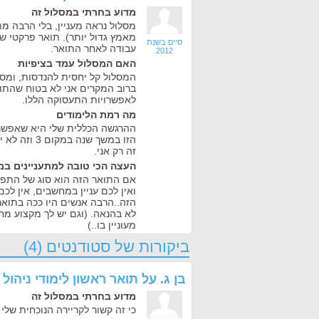
מדוע בחרתי במסלול זה
מסלול נראה מעניין, בלי הרבה מ
מאמץ גדול יותר). תואר פרקטי ש
סיים בשנת
עבודה לאחר התואר.
2012
האם המסלול עמד בציפיות
המסלול קל יחסית להנדסות, ומס
ברוב המקרים אני לא בטוח שהתו
לאפשרויות התעסוקה הללו.
מה רמת הלימודים
ההרגשה הכללית שלי היא שאפשר 
הזו במשך שנה 
זה רק אני.
העצה הכי טובה למתעניינים במ
אם התואר הזה הוא סוג של התפ
ואין לכם עניין במחשבים, אין ל
הזה..הרבה אנשים היו ככה בתואר
לא בהנאה. (וגם יש לך מקצוע מח
מעוניין בו..)
ביקורות של סטודנטים (4)
בן ג.
על
תואר ראשון לימודי ניהול 
מדוע בחרתי במסלול זה
כי זה קשור לקריירה הנוכחית שלי במ