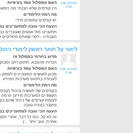
האם המסלול עמד בציפיות
סטודנט שנה
שניה
היו קורסים שלא הבנתי מה המש
מה רמת הלימודים
יש קורסים עמוסים מידי
העצה הכי טובה למתעניינים במ
תתעניינו מול אנשים שעובדים כב
העבודה - לפני שאתם מחליטים ל
ליאור
על
תואר ראשון לימודי ניהול
מדוע בחרתי במסלול זה
הכרות מהצבא, תחום רחב ומבוק
האם המסלול עמד בציפיות
סטודנט שנה
שניה
מכוון לאנשים המעוניינים לעסוק ב
לעבודה בתחום מערכות המידע
מה רמת הלימודים
בקורסים של תעשיה וניהול (קורס
הקשורים למערכות מידע) הרמה גב
לעומת קורסים של ניהול שהם בקצ
מועבר בצורה טובה
העצה הכי טובה למתעניינים במ
זה לא קל, כמו כל דבר, אחרי הס
אחרת, טוב יותר...:)