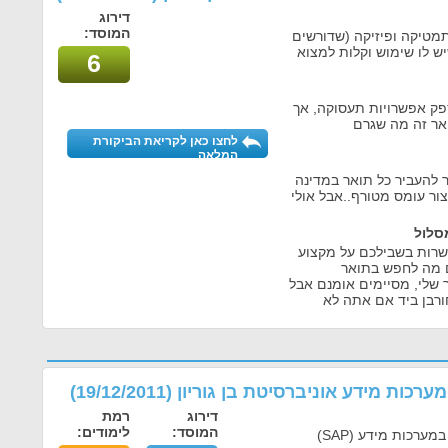
דירוג
המוסד:
תמטיקה ופיזיקה (שדורשים
יש לו שימוש וקלות למצוא
6
פק אפשרויות תעסוקה, אך
אר זה מה שגרם
לחצו כאן לקריאת הביקורת
המלאה
להעביר כל תואר במדינה
במקום 3 וזה לא יצור עומס מטורף..אבל אולי
סלול
שרות בשבילכם על מקצוע
כם מה לחפש בתואר
 שלי, מסיימים אומנם אבל
ורבן ביד אם אתה לא
מערכות מידע אוניברסיטת בן גוריון
(
19/12/2011
)
דירוג
רמת
המוסד:
לימודים:
ערכות מידע (SAP)