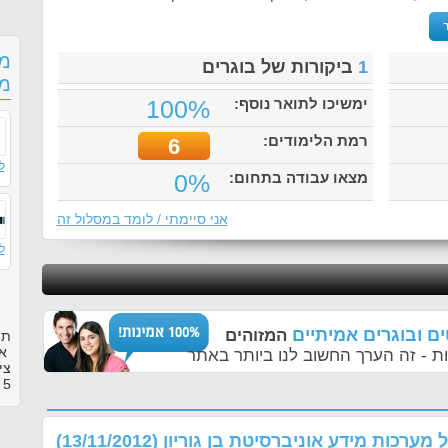
מס
1
ביקורות של בוגרים
מע
ימשיכו לתואר נוסף:
100%
רמת הלימודים:
6
ל
מצאו עבודה בתחום:
0%
אני סיימתי / לומד במסלול זה
ל
ם ובוגרים אמיתיים
המזוהים
תו
או
ת - זה הערך החשוב לנו ביותר באתר
צי
5
ב
ל מערכות מידע אוניברסיטת בן גוריון
(13/11/2012)