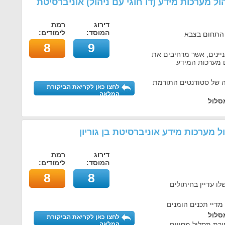
הול מערכות מידע (דו חוגי עם ניהול) אוניברסיטת
דירוג
רמת
המוסד:
לימודים:
 התחום בצבא
8
9
יינים, אשר מרחיבים את
 מערכות המידע
ה של סטודנטים התורמת
לחצו כאן לקריאת הביקורת
המלאה
סלול
ל מערכות מידע אוניברסיטת בן גוריון
דירוג
רמת
המוסד:
לימודים:
8
8
לו עדיין בחיתולים
מדיי תכנים הומנים
סלול
לחצו כאן לקריאת הביקורת
ירת מסלול מסויים
המלאה