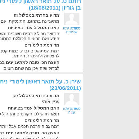
רותם ט.
על
תואר ראשון לימודי ני
בן גוריון
(
18/08/2011
)
מדוע בחרתי במסלול זה
מתעניינת בתחום, התעסקתי עם
האם המסלול עמד בציפיות
סטודנט שנה
שלישית
התואר מכיל קורסים חשובים ומענ
הידע ואת הראייה הכוללת בתחום
מה רמת הלימודים
רמת המתרגלים גבוה, כמות קטנ
להצלחה ולהעברת החומר.
העצה הכי טובה למתעניינים במ
לבדוק שזה אכן מה שהם רוצים
שירן כ.
על
תואר ראשון לימודי ניהו
)
23/06/2011
(
מדוע בחרתי במסלול זה
עניין אותי
האם המסלול עמד בציפיות
סטודנט שנה
שניה
תואר חדש לכן הקורסים והניהול ש
מה רמת הלימודים
רמה גבוה הרבה תכנים אבל יותר 
העצה הכי טובה למתעניינים במ
להסתכל על ההיצע בשוק לפני בח