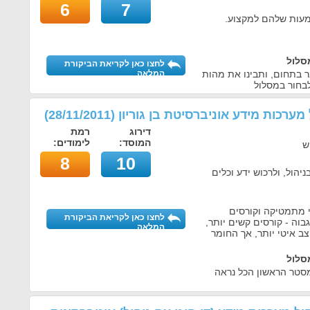
6
7
מעות שלהם למקצוע.
סלול
לחצו כאן לקריאת הביקורת
ר בתחום, ותבינו את מהות
המלאה
בחור במסלול
 מערכות מידע אוניברסיטת בן גוריון
(
28/11/2011
)
דירוג
רמת
המוסד:
לימודים:
ש
8
10
ניהול, ולרכוש ידע וכלים
י מתמטיקה וקורסים
לחצו כאן לקריאת הביקורת
וה - קורסים קשים יותר,
המלאה
ב איטי יותר, אך החומר
סלול
מסטר הראשון הכל נראה