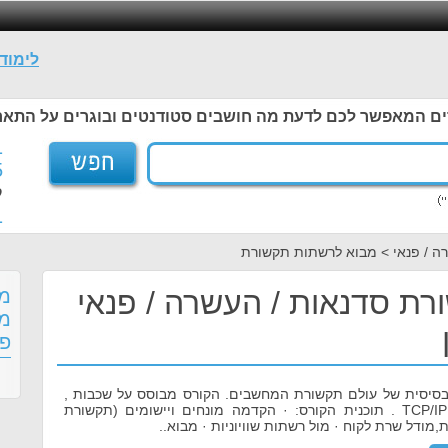
לימוד
ים המאפשר לכם לדעת מה חושבים סטודנטים ובוגרים על התאר
1
5
ל
1
ה / פנאי > מבוא לרשתות תקשורת
ת סדנאות / העשרה / פנאי
מס
מח
פנ
סיסית של עולם תקשורת המחשבים. הקורס מבוסס על שכבות ,
הקרוב ברוחו למודל TCP/IP . תוכנית הקורס: · הקדמה מונחים ויישומים (תקשורת
ת,מודל שרת לקוח · מול רשתות שוויוניות · מבוא..