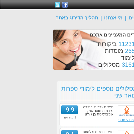
ים
|
מי אנחנו
|
תהליך הדירוג באתר
ים המעניינים אתכם
1123
ביקורות
26
מוסדות
ימוד
316
מסלולים
לולים נוספים לימודי ספרות
אר שני
ספרות עברית וכתיבה
9.9
יצירתית תואר שני ,
אוניברסיטת בן גוריון
1 מדרגים
מידע נוסף
ספרויות זרות ובלשנות