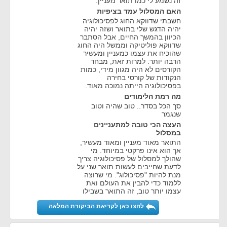
זה נשמע לי כמו תואר מעניין.
האם המסלול עמד בציפיות
חשבתי שדווקא החוג לפסיכולוגיה
יהיה הדגש שלי בתואר ושזה יהיה
הכיוון בהמשך החיים, אבל הסתבר
שדווקא פוליטיקה וממשל היה החוג
שהוכיח את עצמו כמעניין ומעשיר
הרבה יותר. למרות זאת, מבחר
הקורסים לא היה מגוון מידי, כמות
הנקודות של קורסי בחירה
בפסיכולוגיה הייתה נמוכה מאוד.
מה רמת הלימודים
סך הכל בסדר.. טוב שהיה וטוב
שנגמר
העצה הכי טובה למתעניינים
במסלול
התואר מאוד מעניין ומאוד מעשיר,
אך הוא אינו פרקטי במיוחד. מי
שהולך למסלול של פסיכולוגיה צריך
לדעת שחייבים לעשות תואר שני על
מנת להיות "פסיכולוג". מי שרוצה
ללמוד כדי להבין את העולם ואת
עצמו יותר טוב, זה התואר בשבילו
לחצו כאן לקריאת הביקורת המלאה