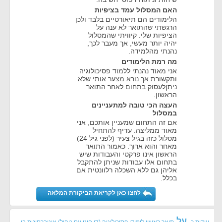
האם המסלול עמד בציפיות
הלימודים הם תיאורטיים בלבד ולכן
הרגשתי שהתואר לא ענה על
הציפיות שלי. קיוויתי שהמסלול
יהיה יותר מעשי, אך מעבר לכך,
נהנתי מהלמידה.
מה רמת הלימודים
אני מאוד נהנתי ללמוד פסיכולוגיה
ותקשורת אך נורא מצער אותי שלא
ניתןלעסוק בתחום לאחר התואר
הראשון.
העצה הכי טובה למתעניינים
במסלול
אם זה התחום שמעניין אותכם, אני
מאוד ממליצה. עדיף להתחיל
מסלול כזה בגיל צעיר (לפני גיל 24)
מאחר והוא ארוך. כאמור התואר
הראשון אינו פרקטי והעבודות שיש
בתחום אלו עבודות שניתן להתקבל
אליהן גם ללא השכלה רלוונטית אם
בכלל.
לחצו כאן לקריאת הביקורת המלאה
על