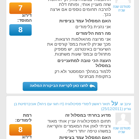
שזה מעניין אותי, ופותח דלת
7
סטודנט שנה
להרבה תחומים נוספים אם ארצה
שניה
בכך.
דירוג
המוסד:
האם המסלול עמד בציפיות
אני נהנית בלימודים
8
מה רמת הלימודים
אני מרוצה מהאולמות הרצאות,
מכך שניתן לראות במס' קורסים את
השיעורים באינטרנט, יש מספיק
מתרגלים ובמס' שעות משתנות.
העצה הכי טובה למתעניינים
במסלול
ללמוד במהלך הסמסטר ולא רק
בתקופת מבחנים!
לחצו כאן לקריאת הביקורת המלאה
על
עינב ש.
תואר ראשון לימודי פסיכולוגיה (דו חוגי עם ניהול) אוניברסיטת בן
גוריון
(
25/12/2011
)
מדוע בחרתי במסלול זה
רמת
לימודים:
תחום הפסיכולוגיה עניין אותי מאוד
ורציתי לאזן את המאמרים והקריאה
8
סטודנט שנה
במשהו טיפה יותר ריאלי.
שניה
דירוג
האם המסלול עמד בציפיות