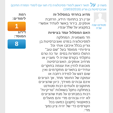
על
משה ק.
תואר ראשון לימודי פסיכולוגיה (דו חוגי עם לימודי המזרח התיכון)
אוניברסיטת בן גוריון
(
19/03/2016
)
מדוע בחרתי במסלול זה
רמת
לימודים:
עניין רב בתחומי הידע, הרחבת
אופקים, בירור באשר לעתיד אפשרי
1
סטודנט שנה
במקצוע על שלל ענפיו.
שניה
דירוג
האם המסלול עמד בציפיות
המוסד:
חד משמעית, המחלקה
לפסיכולוגיה בפרט ואוניברסיטת בן
8
גוריון בכלל איכזבו אותי וכל
ציפיותיי ממוסד בעל "שם טוב"
התגלו כחסרות בסיס. עד כה טרם
נתקלתי בקורס שהיה לי מעניין או
מרחיב אופקים, האוניברסיטה
מוכוונת להזין את עצמה בחוקרים
עתידיים בתארים מתקדמים ואין
שום דגש על למידה רחבה או
עמוקה של החומר מחד, אך הציונים
אינם גבוהים מאידך, כיוון שהציונים
מתוקננים ולעתים רבות סטודנט
במחלקה נתקל בשאלות "טריקיות"
רבות במבחנים על מנת שהציונים
לא יהיו גבוהים מדי והם מועלים
בפאקטור (תקנון) כמעט בכל
הקורסים כדי של יהיה ציון נמוך
מדי.