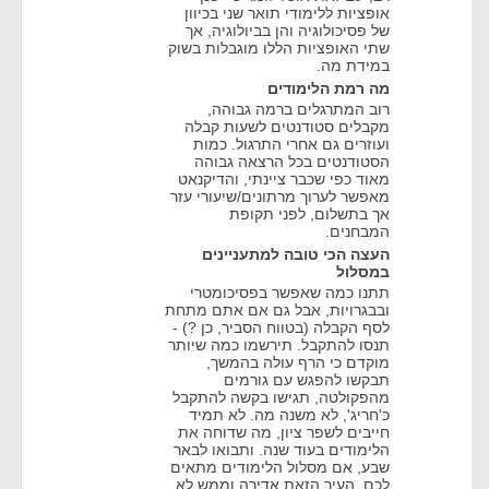
אופציות ללימודי תואר שני בכיוון
של פסיכולוגיה והן בביולוגיה, אך
שתי האופציות הללו מוגבלות בשוק
במידת מה.
מה רמת הלימודים
רוב המתרגלים ברמה גבוהה,
מקבלים סטודנטים לשעות קבלה
ועוזרים גם אחרי התרגול. כמות
הסטודנטים בכל הרצאה גבוהה
מאוד כפי שכבר ציינתי, והדיקנאט
מאפשר לערוך מרתונים/שיעורי עזר
אך בתשלום, לפני תקופת
המבחנים.
העצה הכי טובה למתעניינים
במסלול
תתנו כמה שאפשר בפסיכומטרי
ובבגרויות, אבל גם אם אתם מתחת
לסף הקבלה (בטווח הסביר, כן ?) -
תנסו להתקבל. תירשמו כמה שיותר
מוקדם כי הרף עולה בהמשך,
תבקשו להפגש עם גורמים
מהפקולטה, תגישו בקשה להתקבל
כ'חריג', לא משנה מה. לא תמיד
חייבים לשפר ציון, מה שדוחה את
הלימודים בעוד שנה. ותבואו לבאר
שבע, אם מסלול הלימודים מתאים
לכם. העיר הזאת אדירה וממש לא