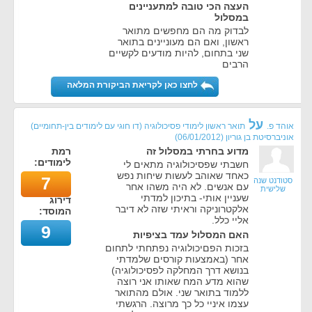
העצה הכי טובה למתעניינים
במסלול
לבדוק מה הם מחפשים מתואר
ראשון, ואם הם מעוניינים בתואר
שני בתחום, להיות מודעים לקשיים
הרבים
לחצו כאן לקריאת הביקורת המלאה
על
אוהד פ.
תואר ראשון לימודי פסיכולוגיה (דו חוגי עם לימודים בין-תחומיים)
אוניברסיטת בן גוריון
(
06/01/2012
)
מדוע בחרתי במסלול זה
רמת
לימודים:
חשבתי שפסיכולוגיה מתאים לי
כאחד שאוהב לעשות שיחות נפש
7
סטודנט שנה
עם אנשים. לא היה משהו אחר
שלישית
שעניין אותי- בתיכון למדתי
דירוג
אלקטרוניקה וראיתי שזה לא דיבר
המוסד:
אליי כלל.
9
האם המסלול עמד בציפיות
בזכות הפםיכולוגיה נפתחתי לתחום
אחר (באמצעות קורסים שלמדתי
בנושא דרך המחלקה לפסיכולוגיה)
שהוא מדע המח שאותו אני רוצה
ללמוד בתואר שני. אולם מהתואר
עצמו איניי כל כך מרוצה. הרגשתי