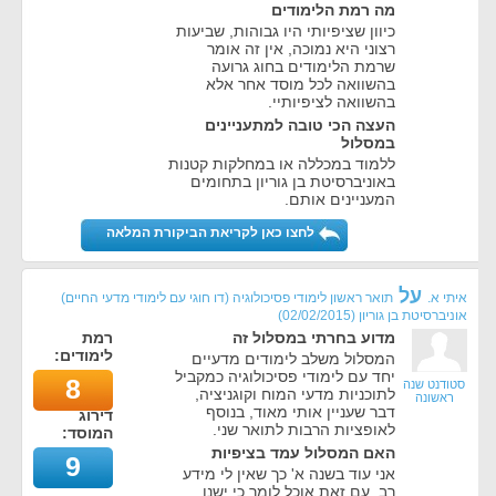
מה רמת הלימודים
כיוון שציפיותי היו גבוהות, שביעות
רצוני היא נמוכה, אין זה אומר
שרמת הלימודים בחוג גרועה
בהשוואה לכל מוסד אחר אלא
בהשוואה לציפיותיי.
העצה הכי טובה למתעניינים
במסלול
ללמוד במכללה או במחלקות קטנות
באוניברסיטת בן גוריון בתחומים
המעניינים אותם.
לחצו כאן לקריאת הביקורת המלאה
על
איתי א.
תואר ראשון לימודי פסיכולוגיה (דו חוגי עם לימודי מדעי החיים)
אוניברסיטת בן גוריון
(
02/02/2015
)
מדוע בחרתי במסלול זה
רמת
לימודים:
המסלול משלב לימודים מדעיים
יחד עם לימודי פסיכולוגיה כמקביל
8
סטודנט שנה
לתוכניות מדעי המוח וקוגניציה,
ראשונה
דבר שעניין אותי מאוד, בנוסף
דירוג
לאופציות הרבות לתואר שני.
המוסד:
האם המסלול עמד בציפיות
9
אני עוד בשנה א' כך שאין לי מידע
רב, עם זאת אוכל לומר כי ישנן