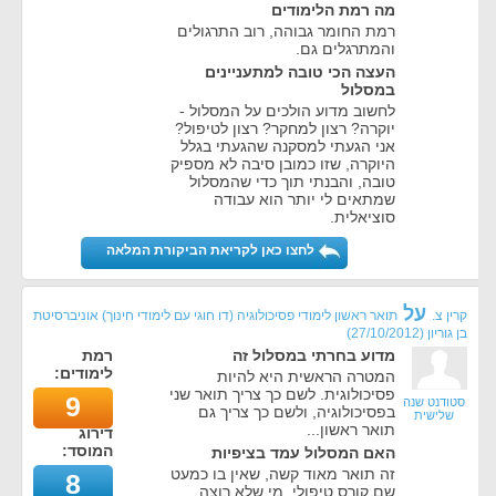
מה רמת הלימודים
רמת החומר גבוהה, רוב התרגולים
והמתרגלים גם.
העצה הכי טובה למתעניינים
במסלול
לחשוב מדוע הולכים על המסלול -
יוקרה? רצון למחקר? רצון לטיפול?
אני הגעתי למסקנה שהגעתי בגלל
היוקרה, שזו כמובן סיבה לא מספיק
טובה, והבנתי תוך כדי שהמסלול
שמתאים לי יותר הוא עבודה
סוציאלית.
לחצו כאן לקריאת הביקורת המלאה
על
קרין צ.
תואר ראשון לימודי פסיכולוגיה (דו חוגי עם לימודי חינוך) אוניברסיטת
בן גוריון
(
27/10/2012
)
מדוע בחרתי במסלול זה
רמת
לימודים:
המטרה הראשית היא להיות
פסיכולוגית. לשם כך צריך תואר שני
9
סטודנט שנה
בפסיכולוגיה, ולשם כך צריך גם
שלישית
תואר ראשון...
דירוג
המוסד:
האם המסלול עמד בציפיות
זה תואר מאוד קשה, שאין בו כמעט
8
שם קורס טיפולי. מי שלא רוצה