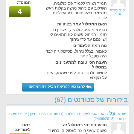
המוסד:
תמיד רציתי ללמוד פסיכולוגיה,
השילוב עם ניהול נעשה בקלות ראש
4
סיים בשנת
מוגזמת בשל חוסר ידע ועצלנות
2010
לברר
האם המסלול עמד בציפיות
נהניתי מהפסיכולוגיה, מעניין רוב
הזמן. הניהול פשוט לא התאים לי
ושיעמם עד כדי גיחוך
מה רמת הלימודים
כאמור, בגלל ניהול. פסיכולוגיה לבד
היה מקבל יותר.
העצה הכי טובה למתעניינים
במסלול
לחשוב ולברר טוב לפני שמתקבעים
על מקצוע
לחצו כאן לקריאת הביקורת המלאה
ביקורות של סטודנטים (67)
על
מור א.
תואר ראשון לימודי פסיכולוגיה (דו חוגי עם לימודי חינוך) אוניברסיטת
בן גוריון
(
24/06/2018
)
מדוע בחרתי במסלול זה
רמת
לימודים:
משום שאני רוצה לעסוק הן בחינוך