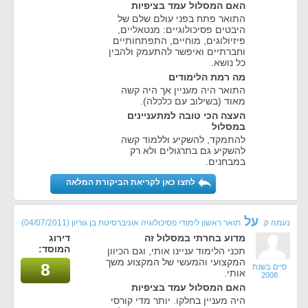
האם המסלול עמד בציפיות
התואר פתח בפני עולם שלם של
היבטים פסיכולוגיים: מנטאליים,
פיזיולוגים, מוחיים, התפתחותיים
וחברתיים ואיפשר להתעמק ולהבין
כל נושא.
מה רמת הלימודים
התואר היה מעניין אך היה קשה
מאוד (בשילוב עם כלכלה).
העצה הכי טובה למתעניינים
במסלול
להתמקד, להשקיע וללמוד קשה
להשקיע גם בתרגולים ולא רק
במבחנים.
לחצו כאן לקריאת הביקורת המלאה
על
נעמה ק.
תואר ראשון לימודי פסיכולוגיה אוניברסיטת בן גוריון
(04/07/2011)
מדוע בחרתי במסלול זה
דירוג
המוסד:
תכני הלימוד עניינו אותי, וגם הכיוון
המקצועי והמעשי של המקצוע משך
8
סיים בשנת
אותי.
2008
האם המסלול עמד בציפיות
היה מעניין בחלקו. יותר מדי קורסי