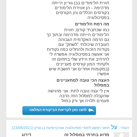
חווית הלימודים בבן גוריון הייתה
מדהימה - הן אווירת הלימודים
בקורסים הכללים והן הקורסים
בפסיכולוגיה.
מה רמת הלימודים
כמו שכתבתי קודם, חווית
הלימודים הייתה מדהימה ובתוך כך
גם הרמה האקדמית הגבוהה.
העובדה שיכולתי "לשחק" עם
נקודות הזכות ולהחליט כמה נקודות
אני אעשה בפסיכולוגיה אפשרה לי
להרחיב את הידע שלי בתחום זה
ולקחתי המון קורסים מעניינים
(במקומות אחרים אני חושבת שיש
אפשרו
העצה הכי טובה למתעניינים
במסלול
אין לי עצה טובה לתת. אני מרגישה
שהקבלה למסלול הזה הרבה
פעמים תלויה אך ורק במזל
לחצו כאן לקריאת הביקורת המלאה
על
רעות י.
תואר ראשון לימודי פסיכולוגיה אוניברסיטת בן גוריון
(23/06/2011)
מדוע בחרתי במסלול זה
דירוג