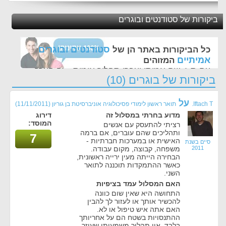
ביקורות של סטודנטים ובוגרים
סטודנטים ובוגרים
כל הביקורות באתר הן של
אמיתיים
המזוהים
עם ת.ז, שם אמיתי ועברו תהליך אימות - זה הערך
ביקורות של בוגרים (10)
החשוב לנו ביותר באתר
על
Iftach T.
תואר ראשון לימודי פסיכולוגיה אוניברסיטת בן גוריון
(11/11/2011)
מדוע בחרתי במסלול זה
דירוג
המוסד:
רציתי להתעסק עם אנשים
ותהליכים שהם עוברים, אם ברמה
7
האישית או במערכות חברתיות -
סיים בשנת
2011
משפחה, קבוצה, מקום עבודה.
הבחירה הייתה מעין ירייה ראשונית,
כאשר ההתמקדות תוכננה לתואר
השני.
האם המסלול עמד בציפיות
התחושה היא שאין שום כוונה
להכשיר אותך או לעזור לך להבין
האם אתה איש טיפול או לא.
ההתנסויות בשטח הם על אחריותך
בלבד. אין תהליך משמעותי שעוזר