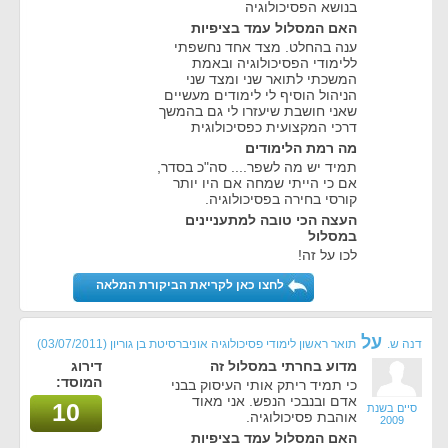
בנושא הפסיכולוגיה
האם המסלול עמד בציפיות
ענה בהחלט. מצד אחד נחשפתי
ללימודי הפסיכולוגיה ובאמת
המשכתי לתואר שני ומצד שני
הניהול הוסיף לי לימודים מעשיים
שאני חושבת שיעזרו לי גם בהמשך
דרכי המקצועית כפסיכולוגית
מה רמת הלימודים
תמיד יש מה לשפר.... סה"כ בסדר,
אם כי הייתי שמחה אם היו יותר
קורסי בחירה בפסיכולוגיה.
העצה הכי טובה למתעניינים
במסלול
לכו על זה!
לחצו כאן לקריאת הביקורת המלאה
על
דנה ש.
תואר ראשון לימודי פסיכולוגיה אוניברסיטת בן גוריון
(03/07/2011)
מדוע בחרתי במסלול זה
דירוג
המוסד:
כי תמיד ריתק אותי העיסוק בבני
אדם ובנבכי הנפש. אני מאוד
10
סיים בשנת
אוהבת פסיכולוגיה.
2009
האם המסלול עמד בציפיות