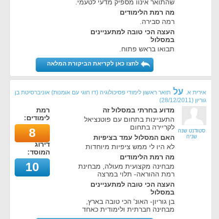
שהתואר אינוו מספיק מדעי לטעמי.
מה רמת הלימודים
רמה סבירה.
העצה הכי טובה למתעניינים
במסלול
תבואו בראש פתוח.
לחצו כאן לקריאת הביקורת המלאה
על
אירית א.
תואר ראשון לימודי פסיכולוגיה (דו חוגי עם אומנות) אוניברסיטת בן
גוריון
(
28/12/2011
)
מדוע בחרתי במסלול זה
רמת
לימודים:
התעניינות בתחום עם פוטנציאל
לקריירה בתחום
8
סטודנט שנה
שניה
האם המסלול עמד בציפיות
דירוג
לא היו לי ממש ציפיות מיוחדות
המוסד:
מה רמת הלימודים
10
מבחינה מקצועית מעולה, מבחינת
רמת ההוראה- תלוי במרצה
העצה הכי טובה למתעניינים
במסלול
בן גוריון- האונ' הכי טובה בארץ,
מבחינה חברתית ולימודית כאחד