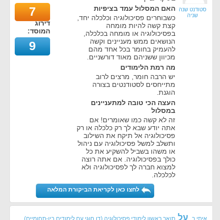
האם המסלול עמד בציפיות
7
סטודנט שנה
שניה
כשבוחרים פסיכולוגיה וכלכלה יחד,
דירוג
קצת קשה להיות מומחה
המוסד:
בפסיכולוגיה או מומחה בכלכלה,
הנושאים ממש מעניינים וקשה
9
להעמיק בחומר בכל אחד מהם
מכיוון ששניהם מאוד דורשניים.
מה רמת הלימודים
יש הרבה חומר, מרצים לרוב
מתייחסים לסטודנטים בצורה
הוגנת.
העצה הכי טובה למתעניינים
במסלול
זה לא קשה כמו שאומרים! אם
אתה יודע שבא לך רק כלכלה או רק
פסיכולוגיה אל תיקח את השילוב
ותשלב למשל פסיכולוגיה עם ניהול
או משהו בשביל להשקיע את כל
כולך בפסיכולוגיה. אם אתה רוצה
למצוא חברה לך לפסיכולוגיה ולא
לכלכלה.
לחצו כאן לקריאת הביקורת המלאה
על
איתי ר.
תואר ראשון לימודי פסיכולוגיה (דו חוגי עם לימודים בין-תחומיים)