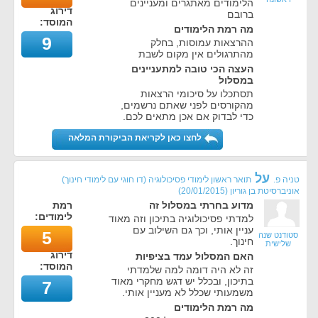
הלימודים מאתגרים ומעניינים
דירוג
ברובם
המוסד:
מה רמת הלימודים
9
ההרצאות עמוסות, בחלק
מהתרגולים אין מקום לשבת
העצה הכי טובה למתעניינים
במסלול
תסתכלו על סיכומי הרצאות
מהקורסים לפני שאתם נרשמים,
כדי לבדוק אם אכן מתאים לכם.
לחצו כאן לקריאת הביקורת המלאה
על
טניה פ.
תואר ראשון לימודי פסיכולוגיה (דו חוגי עם לימודי חינוך)
אוניברסיטת בן גוריון
(
20/01/2015
)
מדוע בחרתי במסלול זה
רמת
לימודים:
למדתי פסיכולוגיה בתיכון וזה מאוד
עניין אותי, וכך גם השילוב עם
5
סטודנט שנה
חינוך.
שלישית
דירוג
האם המסלול עמד בציפיות
המוסד:
זה לא היה דומה למה שלמדתי
בתיכון, ובכלל יש דגש מחקרי מאוד
7
משמעותי שכלל לא מעניין אותי.
מה רמת הלימודים