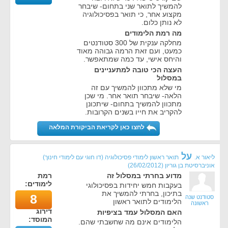
להמשיך לתואר שני בתחום- שיבחר
מקצוע אחר, כי תואר בפסיכולוגיה
לא נותן כלום.
מה רמת הלימודים
מחלקה ענקית של 300 סטודנטים
כמעט, ועם זאת הרמה גבוהה מאוד
והיחס אישי, עד כמה שמתאפשר.
העצה הכי טובה למתעניינים
במסלול
מי שלא מתכוון להמשיך עם זה
הלאה- שיבחר תואר אחר. מי שכן
מתכוון להמשיך בתחום- שיתכונן
להקריב את חייו בשנים הקרובות.
לחצו כאן לקריאת הביקורת המלאה
על
ליאור א.
תואר ראשון לימודי פסיכולוגיה (דו חוגי עם לימודי חינוך)
אוניברסיטת בן גוריון
(
26/02/2012
)
מדוע בחרתי במסלול זה
רמת
לימודים:
בעקבות חמש יחידות בפסיכולוגי
בתיכון, בחרתי להמשיך את
8
סטודנט שנה
הלימודים לתואר ראשון
ראשונה
דירוג
האם המסלול עמד בציפיות
המוסד:
הלימודים אינם מה שחשבתי שהם.