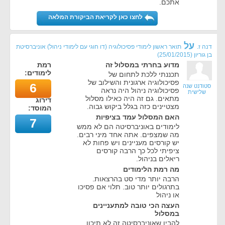
אתכם.
לחצו כאן לקריאת הביקורת המלאה
על
דנה ז.
תואר ראשון לימודי פסיכולוגיה (דו חוגי עם לימודי ניהול) אוניברסיטת
בן גוריון
(
25/01/2015
)
מדוע בחרתי במסלול זה
רמת
לימודים:
תכננתי ללכת לתחום של
פסיכולוגיה ארגונית והשילוב של
6
סטודנט שנה
פסיכולוגיה ניהול היה נראה
שלישית
מתאים. גם זה היה כאילו מסלול
דירוג
מצטיינים כזה בגלל ביקוש גבוה.
המוסד:
האם המסלול עמד בציפיות
7
לימודים באוניברסיטה הם לא ממש
מה שמצפים. אתה אחד מיני רבים.
יש קורסים מעניינים ויש פחות לא
ציפיתי לכל כך הרבה קורסים
ריאלים בניהול.
מה רמת הלימודים
הרבה יותר מדי סט בהרצאות.
בתרגולים יותר טוב. תלוי אם פסיכו
או ניהול
העצה הכי טובה למתעניינים
במסלול
להבין שאוניברסיטה זה לא תיכון.