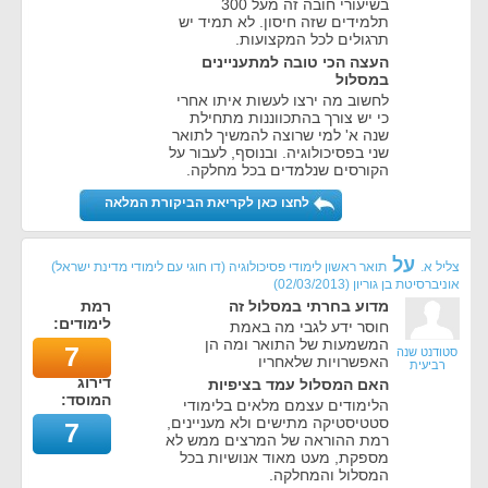
בשיעורי חובה זה מעל 300
תלמידים שזה חיסון. לא תמיד יש
תרגולים לכל המקצועות.
העצה הכי טובה למתעניינים
במסלול
לחשוב מה ירצו לעשות איתו אחרי
כי יש צורך בהתכווננות מתחילת
שנה א' למי שרוצה להמשיך לתואר
שני בפסיכולוגיה. ובנוסף, לעבור על
הקורסים שנלמדים בכל מחלקה.
לחצו כאן לקריאת הביקורת המלאה
על
צליל א.
תואר ראשון לימודי פסיכולוגיה (דו חוגי עם לימודי מדינת ישראל)
אוניברסיטת בן גוריון
(
02/03/2013
)
מדוע בחרתי במסלול זה
רמת
לימודים:
חוסר ידע לגבי מה באמת
המשמעות של התואר ומה הן
7
סטודנט שנה
האפשרויות שלאחריו
רביעית
דירוג
האם המסלול עמד בציפיות
המוסד:
הלימודים עצמם מלאים בלימודי
סטטיסטיקה מתישים ולא מעניינים,
7
רמת ההוראה של המרצים ממש לא
מספקת, מעט מאוד אנושיות בכל
המסלול והמחלקה.