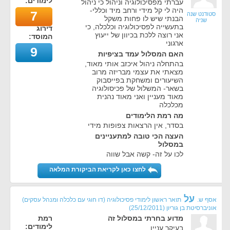
לימודים:
עברתי מפסיכולוגיה וניהול כי ניהול
היה לי קל מידי ורחב מיד וכללי-
7
סטודנט שנה
הבנתי שיש לו פחות משקל
שניה
בתעשייה לפסיכולוגיה וכלכלה, כי
דירוג
אני רוצה ללכת בכיוון של ייעוץ
המוסד:
ארגוני
9
האם המסלול עמד בציפיות
בהתחלה ניהול איכזב אותי מאוד,
מצאתי את עצמי מבריזה מרוב
השיעורים ומשחקת בפייסבוק
בשאר- המשלול של פכיסולוגיה
מאוד מעניין ואני מאוד נהנית
מכלכלה
מה רמת הלימודים
בסדר, אין הרצאות צפופות מידי
העצה הכי טובה למתעניינים
במסלול
לכו על זה- קשה אבל שווה
לחצו כאן לקריאת הביקורת המלאה
על
אסף ש.
תואר ראשון לימודי פסיכולוגיה (דו חוגי עם כלכלה ומנהל עסקים)
אוניברסיטת בן גוריון
(
25/12/2011
)
מדוע בחרתי במסלול זה
רמת
לימודים:
בעיקר עניין