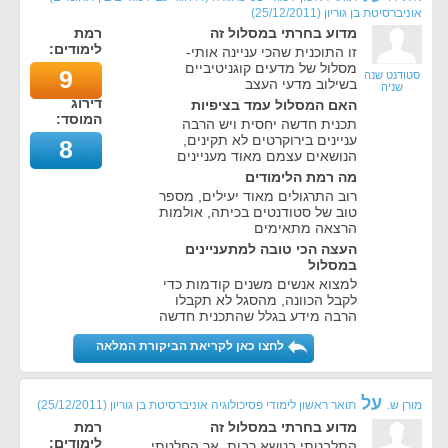
אוניברסיטת בן גוריון
(
25/12/2011
)
מדוע בחרתי במסלול זה
רמת
לימודים:
זו התוכנית שהכי עניינה אותי-
מסלול של מדעים קוגניטיביים
9
סטודנט שנה
בשילוב מדעי העצב
שניה
דירוג
האם המסלול עמד בציפיות
המוסד:
תכנית חדשה יחסית ויש הרבה
עניינים בירוקרטים לא תקינים,
8
הנושאים עצמם מאוד מעניינים
מה רמת הלימודים
רוב התרגולים מאוד יעילים, מספר
טוב של סטודנטים בכיתה, אולמות
הרצאה מתאימים
העצה הכי טובה למתעניינים
במסלול
למצוא אנשים משנים קודמות כדי
לקבל הכוונה, מהסגל לא תקבלו
הרבה מידע בגלל שהתכנית חדשה
לחצו כאן לקריאת הביקורת המלאה
על
מורן ש.
תואר ראשון לימודי פסיכולוגיה אוניברסיטת בן גוריון
(
25/12/2011
)
מדוע בחרתי במסלול זה
רמת
לימודים:
התלבטתי בנושא רבות, אך החלטתי