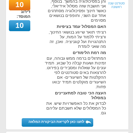
והן בפסיכולוגיה בהמשך. בנוסף,
10
סטודנט שנה
אני חושבת שזה מסלול אידיאלי,
ראשונה
כאשר חינוך ופסיכולוגיה מסתרגים
דירוג
אחד עם השני, וחופפים בנושאים
המוסד:
מסוימים
10
האם המסלול עמד בציפיות
רציתי תואר שייגע בנושאי החינוך,
ורציתי ללמוד על המוח, על
התנהגויות ועל קוגניציה. ואכן, זה
מה שאני לומדת
מה רמת הלימודים
המתרגלים ברמה ממש גבוהה, עם
זמינות ושעות קבלה כל שבוע. תמיד
עונים על שאלות ומסבירים בפירוט.
להרצאות באים סטודנטים לפי
ההקלטות של השיעורים- אם
השיעורים מוקלטים תמיד יבואו
פחות.
העצה הכי טובה למתעניינים
במסלול
לבדוק את כל האפשרויות שיש. את
כל המסלולים שלא חשבתם עליהם
גם.
לחצו כאן לקריאת הביקורת המלאה