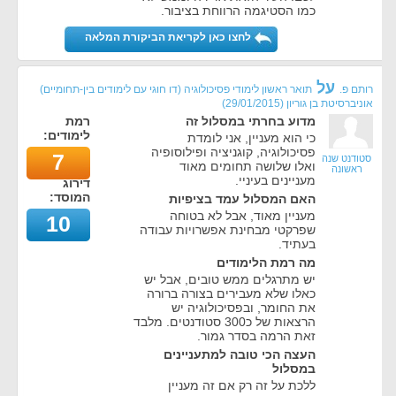
כמו הסטיגמה הרווחת בציבור.
לחצו כאן לקריאת הביקורת המלאה
על
רותם פ.
תואר ראשון לימודי פסיכולוגיה (דו חוגי עם לימודים בין-תחומיים)
אוניברסיטת בן גוריון
(
29/01/2015
)
מדוע בחרתי במסלול זה
רמת
לימודים:
כי הוא מעניין, אני לומדת
פסיכולוגיה, קוגניציה ופילוסופיה
7
סטודנט שנה
ואלו שלושה תחומים מאוד
ראשונה
מעניינים בעיניי.
דירוג
המוסד:
האם המסלול עמד בציפיות
מעניין מאוד, אבל לא בטוחה
10
שפרקטי מבחינת אפשרויות עבודה
בעתיד.
מה רמת הלימודים
יש מתרגלים ממש טובים, אבל יש
כאלו שלא מעבירים בצורה ברורה
את החומר, ובפסיכולוגיה יש
הרצאות של כ300 סטודנטים. מלבד
זאת הרמה בסדר גמור.
העצה הכי טובה למתעניינים
במסלול
ללכת על זה רק אם זה מעניין