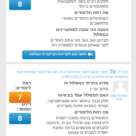
חלקים רבים בשני המקצועות
8
משעממים ביותר.
מה רמת הלימודים
המתרגלים נחמדים ומאוד
מתחשבים
העצה הכי טובה למתעניינים
במסלול
תבדקו טוב טוב מה אתם לומדים
לפני שאתם נכנסים למסגרת הזו.
לחצו כאן לקריאת הביקורת המלאה
על
מיכל ל.
תואר ראשון לימודי פסיכולוגיה (דו חוגי עם לימודי ספרויות זרות
ובלשנות) אוניברסיטת בן גוריון
(
19/01/2012
)
מדוע בחרתי במסלול זה
רמת
לימודים:
מתוך עניין
האם המסלול עמד בציפיות
7
סטודנט שנה
שניה
חלק נכבד בתואר הוא סטטיסטיקה,
דירוג
וקורסי המבוא פחות מעניינים
המוסד:
מה רמת הלימודים
8
התרגולים ברמה נמוכה יחסית
להרצאות וגם תרגילי הבית, וההכנה
למבחנים מורגשים ברמה נמוכה
יחסית למבחנים עצמם