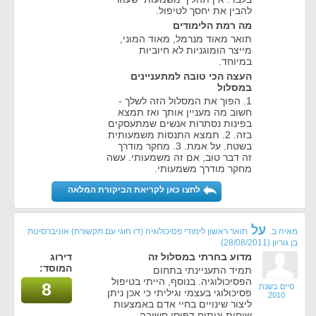
להבין את יחסך לטיפול.
מה רמת הלימודים
תואר מאוד מנרמל, מאוד המוני,
מייצר הומוגניות לא חיוביות
במיוחד.
העצה הכי טובה למתעניינים
במסלול
1. הפוך את המסלול הזה לשלך -
חשוב מה מעניין אותך ואז תמצא
בפינות נסתרות אנשים שמתעסקים
בזה. 2. תמצא התנסות משמעותית
בשטח. על אמת. 3. מחקר מודרך
זה דבר טוב, אם זה משמעותי. עשה
מחקר מודרך משמעותי.
לחצו כאן לקריאת הביקורת המלאה
על
מאיה ב.
תואר ראשון לימודי פסיכולוגיה (דו חוגי עם תקשורת) אוניברסיטת
בן גוריון
(28/08/2011)
מדוע בחרתי במסלול זה
דירוג
המוסד:
תמיד התעניינתי בתחום
הפסיכולוגיה. בנוסף, הייתי בטיפול
8
סיים בשנת
פסיכולוגי בעצמי וגיליתי כי אכן ניתן
2010
ליצור שינויים בחיי אדם באמצעות
שיחות וניתוח דפוסי חשיבה.