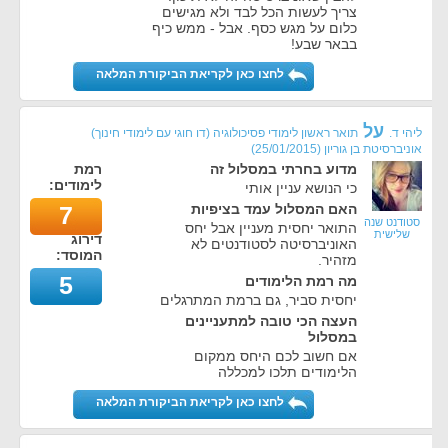
צריך לעשות הכל לבד ולא מגישים
כלום על מגש כסף. אבל - ממש כיף
בבאר שבע!
לחצו כאן לקריאת הביקורת המלאה
על
ליהי ד.
תואר ראשון לימודי פסיכולוגיה (דו חוגי עם לימודי חינוך)
אוניברסיטת בן גוריון
(
25/01/2015
)
מדוע בחרתי במסלול זה
רמת
לימודים:
כי הנושא עניין אותי
האם המסלול עמד בציפיות
7
סטודנט שנה
התואר יחסית מעניין אבל יחס
שלישית
דירוג
האוניברסיטה לסטודנטים לא
המוסד:
מזהיר.
5
מה רמת הלימודים
יחסית סביר, גם ברמת המתרגלים
העצה הכי טובה למתעניינים
במסלול
אם חשוב לכם היחס ממקום
הלימודים תלכו למכללה
לחצו כאן לקריאת הביקורת המלאה