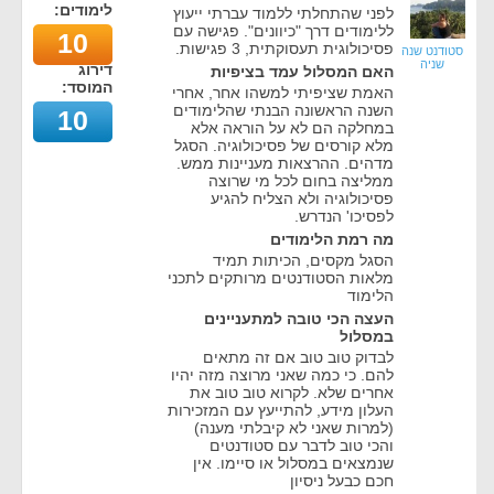
לימודים:
לפני שהתחלתי ללמוד עברתי ייעוץ
ללימודים דרך "כיוונים". פגישה עם
10
פסיכולוגית תעסוקתית, 3 פגישות.
סטודנט שנה
שניה
דירוג
האם המסלול עמד בציפיות
המוסד:
האמת שציפיתי למשהו אחר, אחרי
השנה הראשונה הבנתי שהלימודים
10
במחלקה הם לא על הוראה אלא
מלא קורסים של פסיכולוגיה. הסגל
מדהים. ההרצאות מעניינות ממש.
ממליצה בחום לכל מי שרוצה
פסיכולוגיה ולא הצליח להגיע
לפסיכו' הנדרש.
מה רמת הלימודים
הסגל מקסים, הכיתות תמיד
מלאות הסטודנטים מרותקים לתכני
הלימוד
העצה הכי טובה למתעניינים
במסלול
לבדוק טוב טוב אם זה מתאים
להם. כי כמה שאני מרוצה מזה יהיו
אחרים שלא. לקרוא טוב טוב את
העלון מידע, להתייעץ עם המזכירות
(למרות שאני לא קיבלתי מענה)
והכי טוב לדבר עם סטודנטים
שנמצאים במסלול או סיימו. אין
חכם כבעל ניסיון