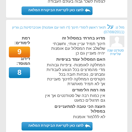
לצפות לשכר גבוה בעולם העבודה
לחצו כאן לקריאת הביקורת המלאה
על
מזל ט.
תואר ראשון לימודי חינוך (דו חוגי עם אומנות) אוניברסיטת בן גוריון
)
07/08/2011
(
מדוע בחרתי במסלול זה
רמת
לימודים:
חינוך תמיד עניין אותי, וחשבתי
שלשלב את המסלול עם אומנות
9
סטודנט שנה
יהיה מעניין גם כן
שלישית
דירוג
האם המסלול עמד בציפיות
המוסד:
המחלקה לאומנות- ציפיות גבוהות
מדי מהמרצים בכל הנוגע לעבודות
8
ומבחנים, נוכחות חובה בכל
הקורסים המחלקה לחינוך מעניינת
אך לא תמיד מאתגרת
מה רמת הלימודים
אין כמות רבה של סטודנטים אך אין
גם תרגולים כמעט
העצה הכי טובה למתעניינים
במסלול
לא לללמוד אומנות
לחצו כאן לקריאת הביקורת המלאה