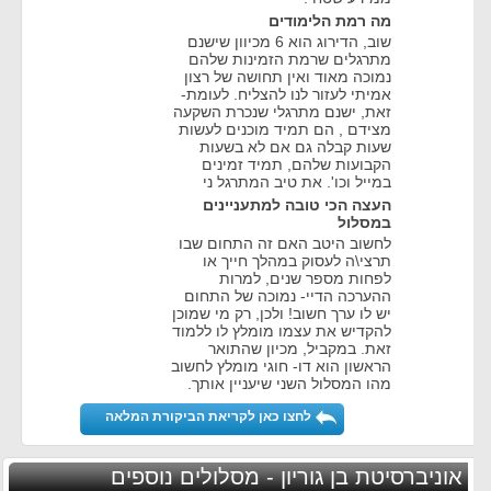
מה רמת הלימודים
שוב, הדירוג הוא 6 מכיוון שישנם
מתרגלים שרמת הזמינות שלהם
נמוכה מאוד ואין תחושה של רצון
אמיתי לעזור לנו להצליח. לעומת-
זאת, ישנם מתרגלי שנכרת השקעה
מצידם , הם תמיד מוכנים לעשות
שעות קבלה גם אם לא בשעות
הקבועות שלהם, תמיד זמינים
במייל וכו'. את טיב המתרגל ני
העצה הכי טובה למתעניינים
במסלול
לחשוב היטב האם זה התחום שבו
תרצי\ה לעסוק במהלך חייך או
לפחות מספר שנים, למרות
ההערכה הדיי- נמוכה של התחום
יש לו ערך חשוב! ולכן, רק מי שמוכן
להקדיש את עצמו מומלץ לו ללמוד
זאת. במקביל, מכיון שהתואר
הראשון הוא דו- חוגי מומלץ לחשוב
מהו המסלול השני שיעניין אותך.
לחצו כאן לקריאת הביקורת המלאה
אוניברסיטת בן גוריון - מסלולים נוספים