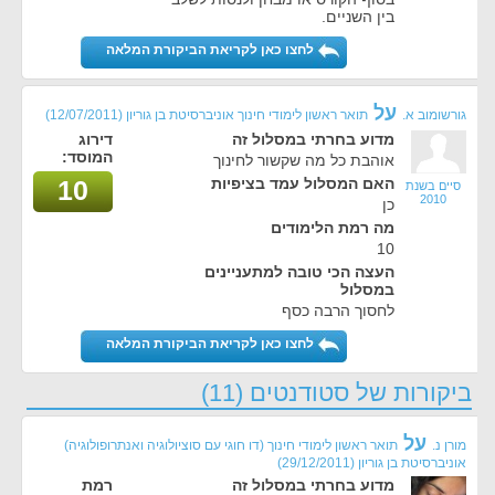
בין השניים.
לחצו כאן לקריאת הביקורת המלאה
על
גורשומוב א.
תואר ראשון לימודי חינוך אוניברסיטת בן גוריון
(12/07/2011)
מדוע בחרתי במסלול זה
דירוג
המוסד:
אוהבת כל מה שקשור לחינוך
האם המסלול עמד בציפיות
10
סיים בשנת
2010
כן
מה רמת הלימודים
10
העצה הכי טובה למתעניינים
במסלול
לחסוך הרבה כסף
לחצו כאן לקריאת הביקורת המלאה
ביקורות של סטודנטים (11)
על
מורן נ.
תואר ראשון לימודי חינוך (דו חוגי עם סוציולוגיה ואנתרופולוגיה)
אוניברסיטת בן גוריון
(
29/12/2011
)
מדוע בחרתי במסלול זה
רמת