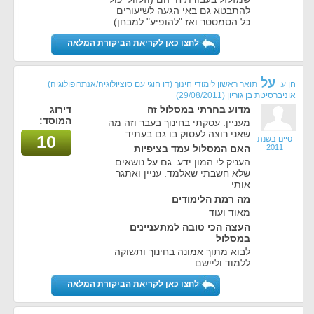
להתבטא גם באי הגעה לשיעורים
כל הסמסטר ואז "להופיע" למבחן).
לחצו כאן לקריאת הביקורת המלאה
על
חן ע.
תואר ראשון לימודי חינוך (דו חוגי עם סוציולוגיה/אנתרופולוגיה)
אוניברסיטת בן גוריון
(29/08/2011)
מדוע בחרתי במסלול זה
דירוג
המוסד:
מעניין. עסקתי בחינוך בעבר וזה מה
שאני רוצה לעסוק בו גם בעתיד
10
סיים בשנת
2011
האם המסלול עמד בציפיות
העניק לי המון ידע. גם על נושאים
שלא חשבתי שאלמד. עניין ואתגר
אותי
מה רמת הלימודים
מאוד ועוד
העצה הכי טובה למתעניינים
במסלול
לבוא מתוך אמונה בחינוך ותשוקה
ללמוד וליישם
לחצו כאן לקריאת הביקורת המלאה