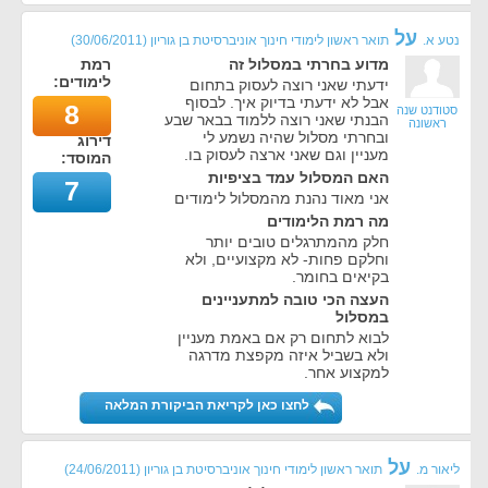
על
נטע א.
תואר ראשון לימודי חינוך אוניברסיטת בן גוריון
(
30/06/2011
)
מדוע בחרתי במסלול זה
רמת
לימודים:
ידעתי שאני רוצה לעסוק בתחום
אבל לא ידעתי בדיוק איך. לבסוף
8
סטודנט שנה
הבנתי שאני רוצה ללמוד בבאר שבע
ראשונה
ובחרתי מסלול שהיה נשמע לי
דירוג
מעניין וגם שאני ארצה לעסוק בו.
המוסד:
האם המסלול עמד בציפיות
7
אני מאוד נהנת מהמסלול לימודים
מה רמת הלימודים
חלק מהמתרגלים טובים יותר
וחלקם פחות- לא מקצועיים, ולא
בקיאים בחומר.
העצה הכי טובה למתעניינים
במסלול
לבוא לתחום רק אם באמת מעניין
ולא בשביל איזה מקפצת מדרגה
למקצוע אחר.
לחצו כאן לקריאת הביקורת המלאה
על
ליאור מ.
תואר ראשון לימודי חינוך אוניברסיטת בן גוריון
(
24/06/2011
)