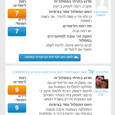
מדוע בחרתי במסלול זה
רמת
לימודים:
מעניין, רוצה לעסוק בייעוץ
האם המסלול עמד בציפיות
7
סטודנט שנה
ראשונה
כן ולא עדיין קשה להגיד, אני בשנה
דירוג
ראשונה
המוסד:
מה רמת הלימודים
7
יש רמה גבוה,
העצה הכי טובה למתעניינים
במסלול
לבוא בראש פתוח, לדעת לשלב
הנאה עם לימודים
לחצו כאן לקריאת הביקורת המלאה
על
פולודנב ק.
תואר ראשון לימודי חינוך אוניברסיטת בן גוריון
(
23/06/2011
)
מדוע בחרתי במסלול זה
רמת
לימודים:
אני משלבת את הלימודים עם
מחלקה לתולדות האמנות גם
9
לתואר ראשון, רציתי ללמוד חינוך כי
סטודנט שנה
שניה
ברצוני לעסוק בזה בעתיד השילוב
דירוג
עם האמנות זה רק בשביל הנפש
המוסד:
האם המסלול עמד בציפיות
9
המחלקה באמנות איננה ממצה
במיוחד אני יודעת בירור כי מחלקות