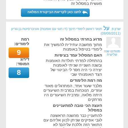
מעשית במסלול זה
לחצו כאן לקריאת הביקורת המלאה
על
שרון פ.
תואר ראשון לימודי חינוך (דו חוגי עם אומנות) אוניברסיטת בן גוריון
)
08/08/2011
(
מדוע בחרתי במסלול זה
רמת
לימודים:
מתוך מחשבה עתידית להמשיך את
לימודי בטיפול באומנות
9
סטודנט שנה
שלישית
האם המסלול עמד בציפיות
דירוג
בהתחלה למדתי תולדות האומנות
המוסד:
ובשנה השנייה שניתי לאומנות
יצירה כי היה חסר לי הביטוי של
8
הצד האומנותי שבי
מה רמת הלימודים
מלבד שעור אחד, המתרגלים מאוד
עוזרים, הנוכחות במרבית השיעורים
היתה מלאה, ומרבית השיעורים היו
מרתקים
העצה הכי טובה למתעניינים
במסלול
להתעניין כבר מהשנה הראשונה
לגבי אפיקים שניתן לכוון אליהם עם
התואר הזה וללכת עליהם! לא