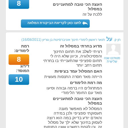
8
העצה הכי טובה למתעניינים
במסלול
ללכת על זה
לחצו כאן לקריאת הביקורת המלאה
על
חן ק.
תואר ראשון לימודי חינוך אוניברסיטת בן גוריון
(
16/08/2011
)
מדוע בחרתי במסלול זה
רמת
לימודים:
רציתי לשלב את תחום החינוך
והפסיכולוגיה, וכיוון שלא היה לי
8
סטודנט שנה
תחום ספציפי שהתענייתי בו בחרתי
שלישית
תחום רחב יותר
דירוג
המוסד:
האם המסלול עמד בציפיות
הייתה מאד חסרה התנסות מעשית
10
מה רמת הלימודים
המתרגלים היו ברמה גבוהה וסיעו
מאד עם החומר הלימודי
העצה הכי טובה למתעניינים
במסלול
המסלול לא מאפשר מענה
תעסוקתי ספציפי ולכן במידה
והאדם יודע בדיוק במה הוא רוצה
לעסוק בחינוך שלא ילך על מסלול
זה. וכן לקחת בחשבון שאין התנסות