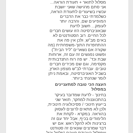
מסלול לתואר + תעודת הוראה...
אני סתם מרגישה שאני יושבת
עכשיו בשיעורים לתעודת הוראה,
כשלמדתי כבר את הדברים
המופיעים שם, והרבה יותר
לעומק... חשוב לדעת
שבאוניברסיטה הזו עושים חברים
לכל החיים. רוב הסטודנטים לא
באים מב"ש, ולכן אין פה את
ההתחפרות התוך-משפחתית (מה
שקורה אם נשארים "ליד הבית")
ופשוט נפגשים זה עם זה, ארוחות
שבת וכד'. יש פה רוח התנדבותית
מקסימה, וגם שם מכירים חברים
טובים. עברתי לב"ש מצפון הארץ,
בשביל האוניברסיטה, ובאמת ניתן
לומר שנהנתי ביותר.
העצה הכי טובה למתעניינים
במסלול
בחינוך - לדעת שמדובר בעיקר
בהתכווננות למחקר, תואר שני
בייעוץ חינוכי / פסיכולוגיה חינוכית,
ולכן לא מתאים לרוצים לעסוק
בהוראה. במקרא - לקחת את
הלימודים בכיף, אבל יחד עם זה
ברצינות ולא להקל ראש. אם יש
דבר שמרצים שונאים זה סטודנט
שמזלזל בעבודת חייהם (וזלזול יכול