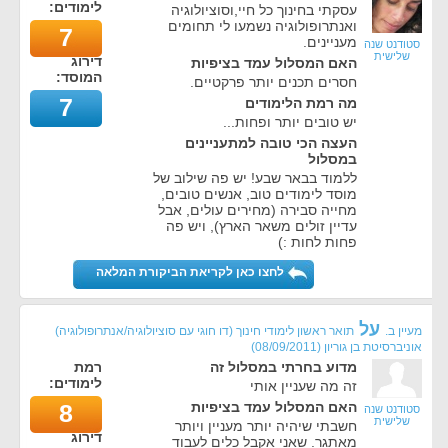
לימודים:
עסקתי בחינוך כל חיי,וסוציולוגיה
ואנתרופולוגיה נשמעו לי תחומים
7
מעניינים.
סטודנט שנה
שלישית
דירוג
האם המסלול עמד בציפיות
המוסד:
חסרים תכנים יותר פרקטיים.
7
מה רמת הלימודים
יש טובים יותר ופחות...
העצה הכי טובה למתעניינים
במסלול
ללמוד בבאר שבע! יש פה שילוב של
מוסד לימודים טוב, אנשים טובים,
מחייה סבירה (מחירים עולים, אבל
עדיין זולים משאר הארץ), ויש פה
פחות לחות :)
לחצו כאן לקריאת הביקורת המלאה
על
מעיין ב.
תואר ראשון לימודי חינוך (דו חוגי עם סוציולוגיה/אנתרופולוגיה)
אוניברסיטת בן גוריון
(
08/09/2011
)
מדוע בחרתי במסלול זה
רמת
לימודים:
זה מה שעניין אותי
האם המסלול עמד בציפיות
8
סטודנט שנה
שלישית
חשבתי שיהיה יותר מעניין ויותר
דירוג
מאתגר. שאני אקבל כלים לעבוד