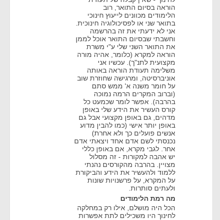
הוראה בסיום התואר, רוב
הלימודים מכוונים לייעוץ חינוכי
בתואר שני או לפסיכולוגיה חינוכית.
אני לא ידעתי את זה בהרשמה
וחשבתי שבסיום התואר אוכל לממן
את התואר השני שלי ע"י משרת
הוראה למקרא (כלומר, אהיה מורה
מקצועית לתנ"ך). עכשיו אני
משלימה תעודת הוראה באותה
אוניברסיטה, ומרגישה שחוזרת שוב
על חומר משנה א' ממש סתם
(וברוב המקרים הרמה נמוכה
בהרבה). אפשר לומר שכמעט כל
קורס העשיר את הידע שלי באופן
מדהים, גם באופן מקצועי אבל גם
באופן יותר אישי (כמו להבין מדוע
אנשים פועלים כך ולא אחרת)
נכנסתי לשם אדם אחד ויצאתי אדם
אחר. לגבי מקרא, אם באופן כללי
יש אהבה למקורות - זה מסלול
מצויין. בהרבה מהקורסים נהנתי
ללמוד ולהעשיר את הידע והביקורת
על המקרא, על פרשנויות שונות
ולעתים סותרות.
מה רמת הלימודים
הכל היה מושלם, אילו רק במחלקה
לחינוך היו משכילים לתת אפשרות