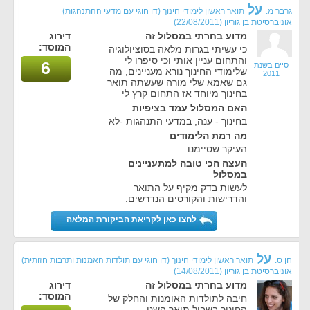
על
גרבר מ.
תואר ראשון לימודי חינוך (דו חוגי עם מדעי ההתנהגות)
אוניברסיטת בן גוריון
(22/08/2011)
מדוע בחרתי במסלול זה
דירוג
המוסד:
כי עשיתי בגרות מלאה בסוציולוגיה
והתחום עניין אותי וכי סיפרו לי
6
סיים בשנת
שלימודי החינוך נורא מעניינים, מה
2011
גם שאמא שלי מורה שעשתה תואר
בחינוך מיוחד אז התחום קרץ לי
האם המסלול עמד בציפיות
בחינוך - ענה, במדעי התנהגות -לא
מה רמת הלימודים
העיקר שסיימנו
העצה הכי טובה למתעניינים
במסלול
לעשות בדק מקיף על התואר
והדרישות והקורסים הנדרשים.
לחצו כאן לקריאת הביקורת המלאה
על
חן ס.
תואר ראשון לימודי חינוך (דו חוגי עם תולדות האמנות ותרבות חזותית)
אוניברסיטת בן גוריון
(14/08/2011)
מדוע בחרתי במסלול זה
דירוג
המוסד:
חיבה לתולדות האומנות והחלק של
החינוך בשביל תואר השני