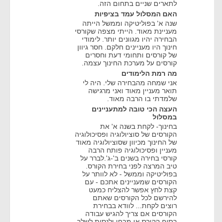
לתארים שניים בתחום הזה.
האם המסלול עמד בציפיות
שנה א' בפוליטיקה וממשל הייתה
מעניינת מאוד. הייתי מצפה שקורסי
הבחירה יהיו מגוונים יותר. לימודי
חינוך היו מעניינים חלקם. חסר גיוון
של קורסים ותחומי דעת וחסרים
קורסים על מערכת החינוך עצמה.
מה רמת הלימודים
אני שמחה מהבחירה שלי. היה לי
תואר מעניין מאוד ואני מרגישה
שלמדתי בו הרבה מאוד.
העצה הכי טובה למתעניינים
במסלול
בחינוך- לקחת בשנה א' את
הקורסים של סוציולוגיה ופסיכולוגיה
של החינוך מכיוון שסוציולוגיה מאוד
מעניין ופסיכולוגיה פותח הרבה
קורסי בחירה בשנים ב'-ג'.לברר על
טיב המרצה לפני בחירת הקורס.
בפוליטיקה וממשל - לא לוותר על
הקורסים שמעניינים אתכם - עם
קצת לחץ אפשר להצליח כמעט
להירשם לכל הקורסים שאתם
רוצים לקחת... לוודא בבחירת
הקורסים אם צריך להגיש עבודה
בסוף הקורס או מבחן ולנסות לשלב