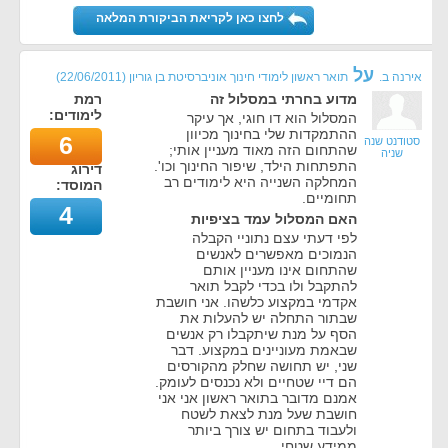
לחצו כאן לקריאת הביקורת המלאה
על
אירנה ב.
תואר ראשון לימודי חינוך אוניברסיטת בן גוריון
(
22/06/2011
)
מדוע בחרתי במסלול זה
רמת
לימודים:
המסלול הוא דו חוגי, אך עיקר
ההתמקדות שלי בחינוך מכיוון
6
סטודנט שנה
שהתחום הזה מאוד מעניין אותי;
שניה
התפתחות הילד, שיפור החינוך וכו'.
דירוג
המחלקה השנייה היא לימודים רב
המוסד:
תחומיים.
4
האם המסלול עמד בציפיות
לפי דעתי עצם נתוניי הקבלה
הנמוכים מאפשרים לאנשים
שהתחום אינו מעניין אותם
להתקבל ולו בכדי לקבל תואר
אקדמי במקצוע כלשהו. אני חושבת
שבתור התחלה יש להעלות את
הסף על מנת שיתקבלו רק אנשים
שבאמת מעוניינים במקצוע. דבר
שני, יש תחושה שחלק מהקורסים
הם דיי שטחיים ולא נכנסים לעומק.
אמנם מדובר בתואר ראשון אני אני
חושבת שעל מנת לצאת לשטח
ולעבוד בתחום יש צורך ביותר
ממידע שטחי.