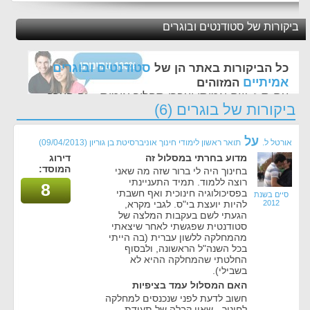
ביקורות של סטודנטים ובוגרים
סטודנטים ובוגרים
כל הביקורות באתר הן של
אמיתיים
המזוהים
עם ת.ז, שם אמיתי ועברו תהליך אימות - זה הערך
ביקורות של בוגרים (6)
החשוב לנו ביותר באתר
על
אורטל ל.
תואר ראשון לימודי חינוך אוניברסיטת בן גוריון
(09/04/2013)
מדוע בחרתי במסלול זה
דירוג
המוסד:
בחינוך היה לי ברור שזה מה שאני
רוצה ללמוד. תמיד התעניינתי
8
בפסיכולוגיה חינוכית ואף חשבתי
סיים בשנת
2012
להיות יועצת בי"ס. לגבי מקרא,
הגעתי לשם בעקבות המלצה של
סטודנטית שפגשתי לאחר שיצאתי
מהמחלקה ללשון עברית (בה הייתי
בכל השנה"ל הראשונה, ולבסוף
החלטתי שהמחלקה ההיא לא
בשבילי).
האם המסלול עמד בציפיות
חשוב לדעת לפני שנכנסים למחלקה
לחינוך - שאין קבלה של תעודת