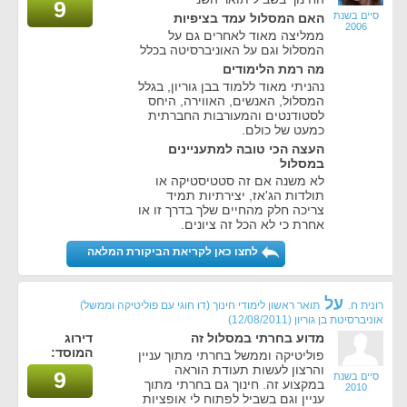
9
סיים בשנת
האם המסלול עמד בציפיות
2006
ממליצה מאוד לאחרים גם על
המסלול וגם על האוניברסיטה בכלל
מה רמת הלימודים
נהניתי מאוד ללמוד בבן גוריון, בגלל
המסלול, האנשים, האווירה, היחס
לסטודנטים והמעורבות החברתית
כמעט של כולם.
העצה הכי טובה למתעניינים
במסלול
לא משנה אם זה סטטיסטיקה או
תולדות הג'אז, יצירתיות תמיד
צריכה חלק מהחיים שלך בדרך זו או
אחרת כי לא הכל זה ציונים.
לחצו כאן לקריאת הביקורת המלאה
על
רונית ח.
תואר ראשון לימודי חינוך (דו חוגי עם פוליטיקה וממשל)
אוניברסיטת בן גוריון
(12/08/2011)
מדוע בחרתי במסלול זה
דירוג
המוסד:
פוליטיקה וממשל בחרתי מתוך עניין
והרצון לעשות תעודת הוראה
9
סיים בשנת
במקצוע זה. חינוך גם בחרתי מתוך
2010
עניין וגם בשביל לפתוח לי אופציות