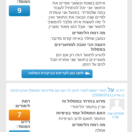
המוסד:
איתם בשטח וכשאני אסיים את
התואר אני יוכל להתחיל לעבוד
9
במה שלמדתי. בפועל אני עומדת
לסיים שנה הבאה את התואר ואין
לי מה לעשות איתו מלבד להמשיך
לתואר שני. אבל הוא מאוד מעניין
מה רמת הלימודים
כמובן שתלוי באיזה קורס מדובר.
העצה הכי טובה למתעניינים
במסלול
להגיע לתואר הזה רק אם הם
מעוניינים בתואר שני אחרת חבל
להם על הזמן
לחצו כאן לקריאת הביקורת המלאה
על
דוד פ.
תואר ראשון לימודי חינוך (דו חוגי עם פוליטיקה וממשל) אוניברסיטת
בן גוריון
(
25/08/2011
)
מדוע בחרתי במסלול זה
רמת
לימודים:
עניין בחומר הלימודי
האם המסלול עמד בציפיות
7
סטודנט שנה
שניה
החומר תואם לרוב הציפיות
דירוג
מה רמת הלימודים
המוסד:
אחלה