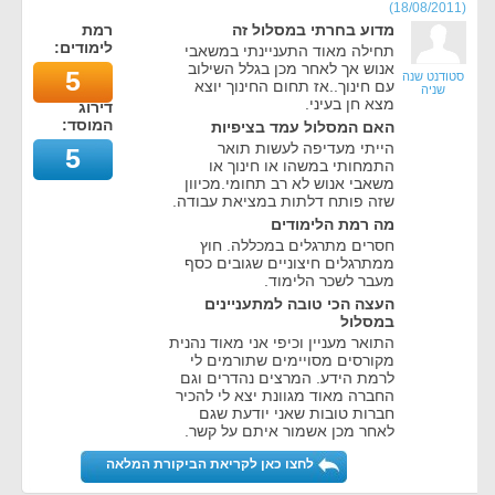
)
18/08/2011
(
מדוע בחרתי במסלול זה
רמת
לימודים:
תחילה מאוד התעניינתי במשאבי
אנוש אך לאחר מכן בגלל השילוב
5
סטודנט שנה
עם חינוך..אז תחום החינוך יוצא
שניה
מצא חן בעיני.
דירוג
המוסד:
האם המסלול עמד בציפיות
הייתי מעדיפה לעשות תואר
5
התמחותי במשהו או חינוך או
משאבי אנוש לא רב תחומי.מכיוון
שזה פותח דלתות במציאת עבודה.
מה רמת הלימודים
חסרים מתרגלים במכללה. חוץ
ממתרגלים חיצוניים שגובים כסף
מעבר לשכר הלימוד.
העצה הכי טובה למתעניינים
במסלול
התואר מעניין וכיפי אני מאוד נהנית
מקורסים מסויימים שתורמים לי
לרמת הידע. המרצים נהדרים וגם
החברה מאוד מגוונת יצא לי להכיר
חברות טובות שאני יודעת שגם
לאחר מכן אשמור איתם על קשר.
לחצו כאן לקריאת הביקורת המלאה