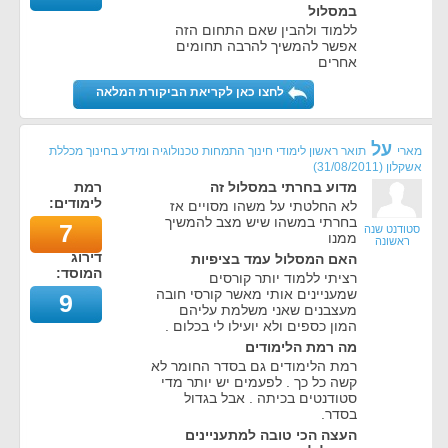
במסלול
ללמוד ולהבין שאם התחום הזה
אפשר להמשיך להרבה תחומים
אחרים
לחצו כאן לקריאת הביקורת המלאה
על
מארי
תואר ראשון לימודי חינוך התמחות טכנולוגיה ומידע בחינוך מכללת
אשקלון
(
31/08/2011
)
מדוע בחרתי במסלול זה
רמת
לימודים:
לא החלטתי על משהו מסויים אז
בחרתי במשהו שיש מצב להמשיך
7
סטודנט שנה
ממנו
ראשונה
דירוג
האם המסלול עמד בציפיות
המוסד:
רציתי ללמוד יותר קורסים
שמעניינים אותי מאשר קורסי חובה
9
מעצבנים שאני משלמת עליהם
המון כספים ולא יועילו לי בכלום .
מה רמת הלימודים
רמת הלימודים גם בסדר החומר לא
קשה כל כך . לפעמים יש יותר מדי
סטודנטים בכיתה . אבל בגדול
בסדר.
העצה הכי טובה למתעניינים