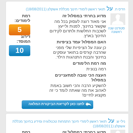
על
הדס ח.
תואר ראשון לימודי חינוך מכללת אשקלון
(
18/08/2011
)
מדוע בחרתי במסלול זה
רמת
לימודים:
אני מאוד רוצה לעסוק בכל מה
שקשור בחינוך, לפנות ולייעץ
5
סטודנט שנה
לשכבות החלשות ולתרום לקידום
ראשונה
החינוך בארץ.
דירוג
המוסד:
האם המסלול עמד בציפיות
כן עונה על הציפיות שלי מפני
10
שהרבה קורסים בתואר עוסקים
בחינוך והבנת התנהגות הילד.
מה רמת הלימודים
רמה בנונית
העצה הכי טובה למתעניינים
במסלול
להשקיע הרבה והכי חשוב באמת
לאהוב את מה שאתה לומד כי זה
מקצוע לחיים!
לחצו כאן לקריאת הביקורת המלאה
על
נילי ש.
תואר ראשון לימודי חינוך התמחות טכנולוגיה ומידע בחינוך מכללת
אשקלון
(
18/08/2011
)
מדוע בחרתי במסלול זה
רמת