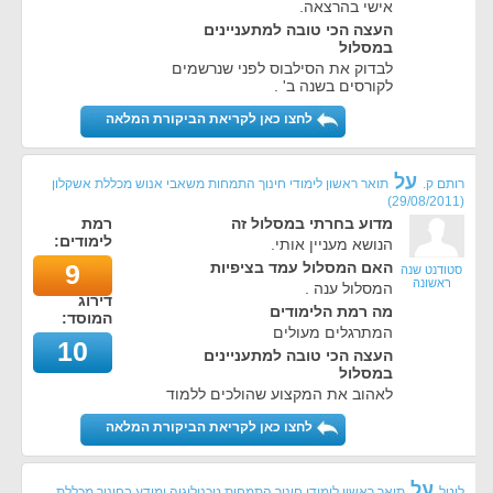
אישי בהרצאה.
העצה הכי טובה למתעניינים
במסלול
לבדוק את הסילבוס לפני שנרשמים
לקורסים בשנה ב' .
לחצו כאן לקריאת הביקורת המלאה
על
רותם ק.
תואר ראשון לימודי חינוך התמחות משאבי אנוש מכללת אשקלון
)
29/08/2011
(
מדוע בחרתי במסלול זה
רמת
לימודים:
הנושא מעניין אותי.
האם המסלול עמד בציפיות
9
סטודנט שנה
ראשונה
המסלול ענה .
דירוג
מה רמת הלימודים
המוסד:
המתרגלים מעולים
10
העצה הכי טובה למתעניינים
במסלול
לאהוב את המקצוע שהולכים ללמוד
לחצו כאן לקריאת הביקורת המלאה
על
ליטל
תואר ראשון לימודי חינוך התמחות טכנולוגיה ומידע בחינוך מכללת