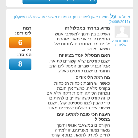
על
מיטל א.
תואר ראשון לימודי חינוך התמחות משאבי אנוש מכללת אשקלון
)
24/08/2011
(
מדוע בחרתי במסלול זה
רמת
לימודים:
השילוב בין חינוך למשאבי אנוש
התאים לי כי אני מאוד אוהבת
6
סטודנט שנה
ילדים וגם מתחברת לתחום של
שלישית
משאבי אנוש.
דירוג
המוסד:
האם המסלול עמד בציפיות
ישנם קורסים שלא קשורים לתואר,
8
אבל הבנתי שברוב המסלולים הרב
תחומיים ישנם קורסים כאלה.
מה רמת הלימודים
כאשר יש חובת נוכחות הנוכחות
בקורס מלאה. כאשר אין חובת
נוכחות הכיתה יחסית ריקה אלא אם
כן זה קורס קשה שחייבים להיות בו
כדי להבין (כמו סטטיסטיקה), ישנם
שיעורי עזר בתשלום שעוזרים מאוד.
העצה הכי טובה למתעניינים
במסלול
הקורסים במשאבי אנוש וחינוך
מאוד מאוד מעניינים, זו למידה
לחיים לא רק לתואר. בנוסף קורסי