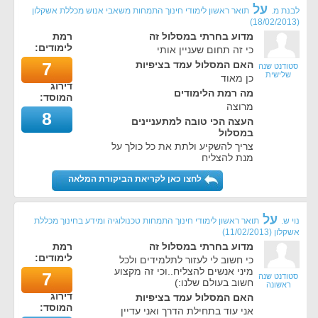
על
לבנת מ.
תואר ראשון לימודי חינוך התמחות משאבי אנוש מכללת אשקלון
)
18/02/2013
(
מדוע בחרתי במסלול זה
רמת
לימודים:
כי זה תחום שעניין אותי
האם המסלול עמד בציפיות
7
סטודנט שנה
שלישית
כן מאוד
דירוג
מה רמת הלימודים
המוסד:
מרוצה
8
העצה הכי טובה למתעניינים
במסלול
צריך להשקיע ולתת את כל כולך על
מנת להצליח
לחצו כאן לקריאת הביקורת המלאה
על
נוי ש.
תואר ראשון לימודי חינוך התמחות טכנולוגיה ומידע בחינוך מכללת
אשקלון
(
11/02/2013
)
מדוע בחרתי במסלול זה
רמת
לימודים:
כי חשוב לי לעזור לתלמידים ולכל
מיני אנשים להצליח..וכי זה מקצוע
7
סטודנט שנה
חשוב בעולם שלנו:)
ראשונה
דירוג
האם המסלול עמד בציפיות
המוסד:
אני עוד בתחילת הדרך ואני עדיין