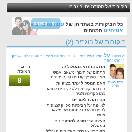
ביקורות של סטודנטים ובוגרים
סטודנטים ובוגרים
כל הביקורות באתר הן של
אמיתיים
המזוהים
עם ת.ז, שם אמיתי ועברו תהליך אימות - זה הערך
ביקורות של בוגרים (2)
החשוב לנו ביותר באתר
על
Limor A.
תואר ראשון לימודי חינוך התמחות משאבי אנוש מכללת אשקלון
(15/11/2011)
מדוע בחרתי במסלול זה
דירוג
המוסד:
התחום של חינוך ומשאבי אנוש
מאד מעניין קורסים קלים יחסית
8
סיים בשנת
האם המסלול עמד בציפיות
2010
היו כמה קורסים לא קשורים לתואר
כמו בקרימינולגיה
מה רמת הלימודים
לא ענה על הציפיות מכיוון שציפיתי
לסיים ולהכנס לתחום של משאבי
אנוש
העצה הכי טובה למתעניינים
במסלול
תואר ראשון כללי מאד מעניין וקליל.