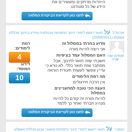
היהדות מרתקים ומעשירים את
הידע של כל סטודנט.
לחצו כאן לקריאת הביקורת המלאה
על
אורטל ל.
תואר ראשון לימודי חינוך התמחות טכנולוגיה ומידע בחינוך מכללת
אשקלון
(
20/08/2011
)
מדוע בחרתי במסלול זה
רמת
לימודים:
אני רוצה להיות מורה
האם המסלול עמד בציפיות
4
סטודנט שנה
שניה
חשבתי שזה תואר לחינוך, אבל
דירוג
מסתבר שזה תואר כללי, לא נורא כי
המוסד:
עדיין אפשר לעשות תעודת הוראה
10
מה רמת הלימודים
אין הרבה תירגולים
העצה הכי טובה למתעניינים
במסלול
להיות מורה זה קודם כל להיות
מנהיג חברתי ואחר כך ללמד.
לחצו כאן לקריאת הביקורת המלאה
על
ויצמן ר.
תואר ראשון לימודי חינוך התמחות משאבי אנוש מכללת אשקלון