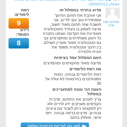
אשקלון
(
26/08/2011
)
מדוע בחרתי במסלול זה
רמת
לימודים:
אני אוהבת את תחום החינוך
ומסתדרת טוב עם ילדים, אני
9
סטודנט שנה
חושבת שזה תחום מאוד חשוב,
שניה
ארצה לעסוק בו בעתיד.והטכנולוגיה
דירוג
מאפיינת את הקדמה ואנחנו כחברה
המוסד:
כל הזמן משתדרגים ומתקדמים וכך
8
גם הטכנולוגיה מאוד מעניין השילוב
בין חינוך וטכנולוגיה משפר את
חווית הלמידה
האם המסלול עמד בציפיות
מרוצה מאוד מהקורסים ומהמרצים
מה רמת הלימודים
רמת הלימודים גבוהה, כמות
הסטודנטים בהרצאות לא עולה על
30
העצה הכי טובה למתעניינים
במסלול
צריך לאהוב את התחום, מרבית
הקורסים מעניקים ידע לחיים ולא
רק למקצוע! ניתן לעבור עם ציונים
גבוהים, מרצים ברמה גבוהה, יחס
אישי, מומלץ בחום.
לחצו כאן לקריאת הביקורת המלאה