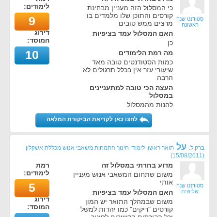
לימודים:
כי המסלול הזה מעניין מבחינת
קורסים והתוכן שלו מלמדים בו
9
סטודנט שנה
מרצים ממש טובים
ראשונה
דירוג
האם המסלול עמד בציפיות
המוסד:
כן
10
מה רמת הלימודים
כמות הסטודנטים טובה מאד
שיעורי עזר אין בכלל תרגולים לא
הרבה
העצה הכי טובה למתעניינים
במסלול
להנות מהמסלול
לחצו כאן לקריאת הביקורת המלאה
על
ברק ל.
תואר ראשון לימודי חינוך התמחות משאבי אנוש מכללת אשקלון
)
15/08/2011
(
מדוע בחרתי במסלול זה
רמת
לימודים:
משום שתחום המשאבי אנוש מעניין
אותי
5
סטודנט שנה
שלישית
האם המסלול עמד בציפיות
דירוג
משום שבמהלך התואר יש המון
המוסד:
קורסים "ריקים" כמו יהדות למשל