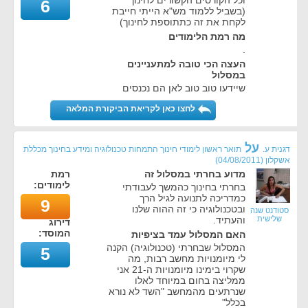
וכל הקורסים הקשורים לחינוך
6
(בשביל ללמוד מש"א הייתי חייבת
לקחת את זה כתתוספת לחינוך)
מה רמת הלימודים
.
העצה הכי טובה למתעניינים
במסלול
שיידעו טוב טוב לאן הם נכנסים
לחצו כאן לקריאת הביקורת המלאה
על
דגנית ע.
תואר ראשון לימודי חינוך התמחות טכנולוגיה ומידע בחינוך מכללת
אשקלון
(
04/08/2011
)
מדוע בחרתי במסלול זה
רמת
לימודים:
בחרתי בחינוך כהמשך לעבודתי
כמדריכה לתנועה לגיל הרך
9
ובטכנולוגיה כי זה ההוה שלנו
סטודנט שנה
שלישית
והעתיד.
דירוג
המוסד:
האם המסלול עמד בציפיות
המסלול שבחרתי (טכנולוגיה) הקנה
5
לי מיומנויות מחשב רבות, מה
שקרוי בימינו מיומנויות ה-21 אני
ממליצה בחום במיוחד לאלו
שנרתעים מהמחשב "השד לא נורא
בכלל"