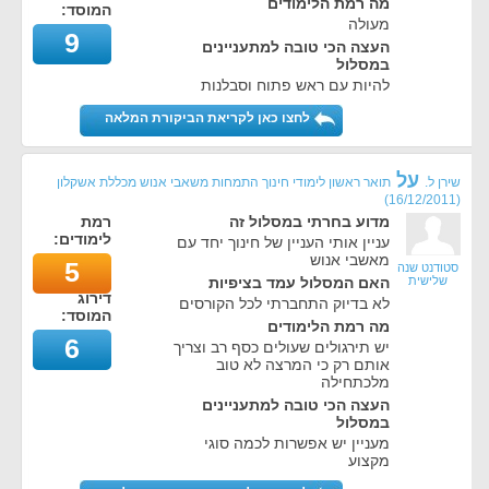
מה רמת הלימודים
המוסד:
מעולה
9
העצה הכי טובה למתעניינים
במסלול
להיות עם ראש פתוח וסבלנות
לחצו כאן לקריאת הביקורת המלאה
על
שירן ל.
תואר ראשון לימודי חינוך התמחות משאבי אנוש מכללת אשקלון
)
16/12/2011
(
מדוע בחרתי במסלול זה
רמת
לימודים:
עניין אותי העניין של חינוך יחד עם
מאשבי אנוש
5
סטודנט שנה
שלישית
האם המסלול עמד בציפיות
דירוג
לא בדיוק התחברתי לכל הקורסים
המוסד:
מה רמת הלימודים
6
יש תירגולים שעולים כסף רב וצריך
אותם רק כי המרצה לא טוב
מלכתחילה
העצה הכי טובה למתעניינים
במסלול
מעניין יש אפשרות לכמה סוגי
מקצוע