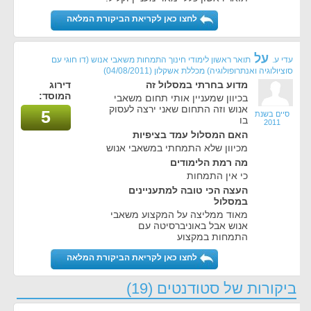
לחצו כאן לקריאת הביקורת המלאה
על
עדי ע.
תואר ראשון לימודי חינוך התמחות משאבי אנוש (דו חוגי עם
סוציולוגיה ואנתרופולוגיה) מכללת אשקלון
(04/08/2011)
מדוע בחרתי במסלול זה
דירוג
המוסד:
בכיוון שמעניין אותי תחום משאבי
אנוש וזה התחום שאני ירצה לעסוק
5
סיים בשנת
בו
2011
האם המסלול עמד בציפיות
מכיוון שלא התמחתי במשאבי אנוש
מה רמת הלימודים
כי אין התמחות
העצה הכי טובה למתעניינים
במסלול
מאוד ממליצה על המקצוע משאבי
אנוש אבל באוניברסיטה עם
התמחות במקצוע
לחצו כאן לקריאת הביקורת המלאה
ביקורות של סטודנטים (19)