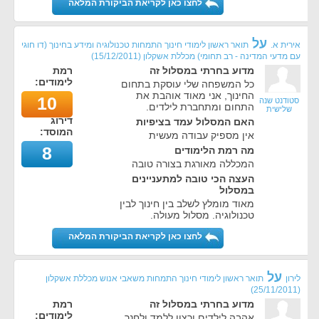
לחצו כאן לקריאת הביקורת המלאה
על
אירית א.
תואר ראשון לימודי חינוך התמחות טכנולוגיה ומידע בחינוך (דו חוגי
עם מדעי המדינה - רב תחומי) מכללת אשקלון
(
15/12/2011
)
מדוע בחרתי במסלול זה
רמת
לימודים:
כל המשפחה שלי עוסקת בתחום
החינוך, אני מאוד אוהבת את
10
סטודנט שנה
התחום ומתחברת לילדים.
שלישית
דירוג
האם המסלול עמד בציפיות
המוסד:
אין מספיק עבודה מעשית
8
מה רמת הלימודים
המכללה מאורגת בצורה טובה
העצה הכי טובה למתעניינים
במסלול
מאוד מומלץ לשלב בין חינוך לבין
טכנולוגיה. מסלול מעולה.
לחצו כאן לקריאת הביקורת המלאה
על
לירון
תואר ראשון לימודי חינוך התמחות משאבי אנוש מכללת אשקלון
)
25/11/2011
(
מדוע בחרתי במסלול זה
רמת
לימודים:
אהבה לילדים ורצון ללמד ולחנך