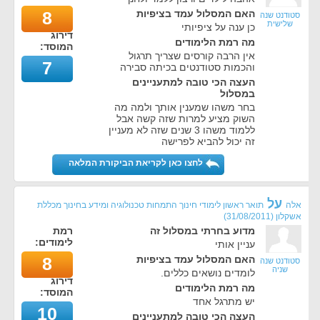
האם המסלול עמד בציפיות
8
סטודנט שנה
שלישית
כן ענה על ציפיותי
דירוג
מה רמת הלימודים
המוסד:
אין הרבה קורסים שצריך תרגול
7
והכמות סטודנטים בכיתה סבירה
העצה הכי טובה למתעניינים
במסלול
בחר משהו שמענין אותך ולמה מה
השוק מציע למרות שזה קשה אבל
ללמוד משהו 3 שנים שזה לא מעניין
זה יכול להביא לפרישה
לחצו כאן לקריאת הביקורת המלאה
על
אלה
תואר ראשון לימודי חינוך התמחות טכנולוגיה ומידע בחינוך מכללת
אשקלון
(
31/08/2011
)
מדוע בחרתי במסלול זה
רמת
לימודים:
עניין אותי
האם המסלול עמד בציפיות
8
סטודנט שנה
שניה
לומדים נושאים כללים.
דירוג
מה רמת הלימודים
המוסד:
יש מתרגל אחד
10
העצה הכי טובה למתעניינים