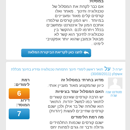
במסלול
אם כבר לקחת את המסלול של
טכנולוגיה וחינוך . מאחר ואלו
קורסים קלים מאוד ומעניינים
במיוחד . ויש המון קורסים שילמדו
אתכם המון על אינטרנט ומחשבים
בכלל ויתרמו לכם .ההקשר בין
טכנולוגיה לחינוך הוא קשר לא
מבוטל וכמובן שהוא יותר אפקטיבי
לימינו .
לחצו כאן לקריאת הביקורת המלאה
על
יערה ל.
תואר ראשון לימודי חינוך התמחות טכנולוגיה ומידע בחינוך מכללת
אשקלון
(
30/08/2011
)
מדוע בחרתי במסלול זה
רמת
לימודים:
כיוון שהמקצוע מאוד מעניין אותי.
האם המסלול עמד בציפיות
6
סטודנט שנה
שניה
יש הרבה קורסים שאינם קשורים
דירוג
לתואר כמו למשל יהדות. התואר
המוסד:
הוא שלוחה של בר אילן ולכן ישנם
קורסים שחייבים לעשות (יהדות)
7
מה רמת הלימודים
ישנם קורסים שכמות התלמידים
גדולה ודבר זה גורם לפחות יחס