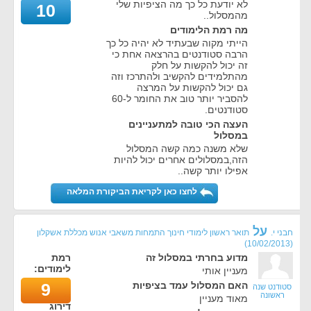
לא יודעת כל כך מה הציפיות שלי
10
מהמסלול..
מה רמת הלימודים
הייתי מקוה שבעתיד לא יהיה כל כך
הרבה סטודנטים בהרצאה אחת כי
זה יכול להקשות על חלק
מהתלמידים להקשיב ולהתרכז וזה
גם יכול להקשות על המרצה
להסביר יותר טוב את החומר ל-60
סטודנטים.
העצה הכי טובה למתעניינים
במסלול
שלא משנה כמה קשה המסלול
הזה,במסלולים אחרים יכול להיות
אפילו יותר קשה..
לחצו כאן לקריאת הביקורת המלאה
על
חבני י.
תואר ראשון לימודי חינוך התמחות משאבי אנוש מכללת אשקלון
)
10/02/2013
(
מדוע בחרתי במסלול זה
רמת
לימודים:
מעניין אותי
האם המסלול עמד בציפיות
9
סטודנט שנה
ראשונה
מאוד מעניין
דירוג