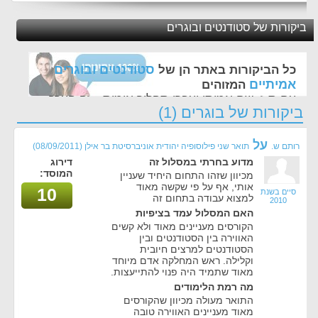
ביקורות של סטודנטים ובוגרים
סטודנטים ובוגרים
כל הביקורות באתר הן של
אמיתיים
המזוהים
עם ת.ז, שם אמיתי ועברו תהליך אימות - זה הערך
ביקורות של בוגרים (1)
החשוב לנו ביותר באתר
על
רותם ש.
תואר שני פילוסופיה יהודית אוניברסיטת בר אילן
(08/09/2011)
מדוע בחרתי במסלול זה
דירוג
המוסד:
מכיוון שזהו התחום היחיד שעניין
אותי, אף על פי שקשה מאוד
10
סיים בשנת
למצוא עבודה בתחום זה
2010
האם המסלול עמד בציפיות
הקורסים מעניינים מאוד ולא קשים
האווירה בין הסטודנטים ובין
הסטודנטים למרצים חיובית
וקלילה. ראש המחלקה אדם מיוחד
מאוד שתמיד היה פנוי להתייעצות.
מה רמת הלימודים
התואר מעולה מכיוון שהקורסים
מאוד מעניינים האווירה טובה