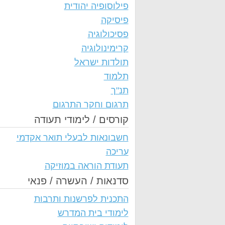
פילוסופיה יהודית
פיסיקה
פסיכולוגיה
קרימינולוגיה
תולדות ישראל
תלמוד
תנ"ך
תרגום וחקר התרגום
קורסים / לימודי תעודה
חשבונאות לבעלי תואר אקדמי
עריכה
תעודת הוראה במוזיקה
סדנאות / העשרה / פנאי
התכנית לפרשנות ותרבות
לימודי בית המדרש