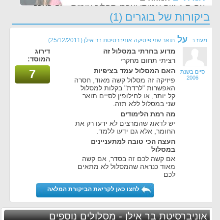
עם ת.ז, שם אמיתי ועברו תהליך אימות - זה הערך
ביקורות של בוגרים (1)
החשוב לנו ביותר באתר
על
מעוז ב.
תואר שני פיסיקה אוניברסיטת בר אילן
(25/12/2011)
מדוע בחרתי במסלול זה
דירוג
המוסד:
רציתי תחום מחקרי
האם המסלול עמד בציפיות
7
סיים בשנת
2006
פיזיקה זה מסלול קשה מאוד, חסרה
האפשרות "לרדת" בקלות למסלול
קל יותר, או לחילופין לסיים תואר
שני במסלול ללא תזה.
מה רמת הלימודים
יש לדאוג שהמרצים לא ידעו רק את
החומר, אלא גם ידעו ללמד.
העצה הכי טובה למתעניינים
במסלול
אם קשה לכם זה בסדר, אם קשה
מאוד כנראה שהמסלול לא מתאים
לכם
לחצו כאן לקריאת הביקורת המלאה
אוניברסיטת בר אילן - מסלולים נוספים