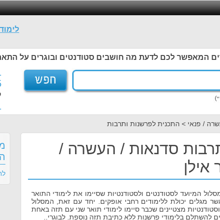
לימוד
ים המאפשר לכם לדעת מה חושבים סטודנטים ובוגרים על התאר
1
5
ל
1
שרה / פנאי > התכנית לפרשנות ותרבות
רבות סדנאות / העשרה /
מס
הר
 אילן
לח
לול המיועד לסטודנטים ולסטודנטיות שסיימו את לימודי התואר
שר מגלים יכולת ללימודים רחבי אופקים. יחד עם זאת, המסלול
סטודנטיות מצטיינים שכבר סיימו לימודי תואר שני עם תזה באחת
ם להשתלם בלימודי פרשנות ללא כתיבת תזה נוספת. לבוגרי..