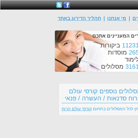
ים
|
מי אנחנו
|
תהליך הדירוג באתר
ים המעניינים אתכם
1123
ביקורות
26
מוסדות
ימוד
316
מסלולים
לולים נוספים קורסי עולם
וח סדנאות / העשרה / פנאי
ץ לכל המסלולים בתחום
קורסי עולם הרוח