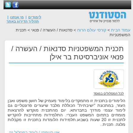
לימודים
|
מי אנחנו
|
תהליך הדירוג באתר
עמוד הבית
>
קורסי עולם הרוח
> סדנאות / העשרה / פנאי > תכנית
המשפטניות
תכנית המשפטניות סדנאות / העשרה /
פנאי אוניברסיטת בר אילן
לכל המסלולים במוסד
הלימודים בתכנית זו מתמקדים בלימוד מעמיק של חושן משפט ואבן
העזר, במתכונת "ישיבתית" הכוללת מלבד שיעורים פרונטליים גם
לימוד עצמי מודרך בחברותא. יום מהתכנית מוקדש להרצאות
מומחים בתחום המשפט העברי. התלמידות מתחייבות להקדיש
לתכנית זו 20 שעות בשבוע.תלמידות הלומדות בתכנית זו מקבלות
מלגה. תכנית..
אני סיימתי / לומד במסלול זה