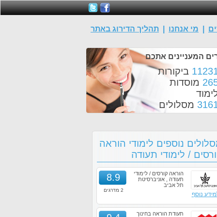
ים
|
מי אנחנו
|
תהליך הדירוג באתר
ים המעניינים אתכם
1123
ביקורות
26
מוסדות
ימוד
316
מסלולים
לולים נוספים לימודי הוראה
רסים / לימודי תעודה
הוראה קורסים / לימודי
8.9
תעודה , אוניברסיטת
תל אביב
2 מדרגים
מידע נוסף
תעודת הוראה בחינוך