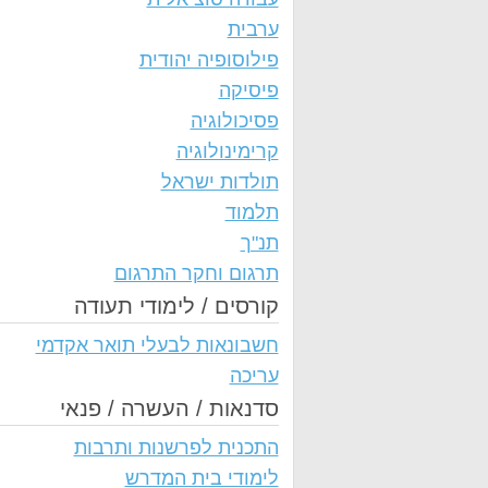
ערבית
פילוסופיה יהודית
פיסיקה
פסיכולוגיה
קרימינולוגיה
תולדות ישראל
תלמוד
תנ"ך
תרגום וחקר התרגום
קורסים / לימודי תעודה
חשבונאות לבעלי תואר אקדמי
עריכה
סדנאות / העשרה / פנאי
התכנית לפרשנות ותרבות
לימודי בית המדרש