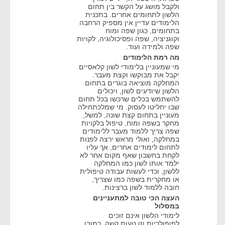
ולקבל מושג על הקשר בין תחום
הלשון לתחומים אחרים. בתכנית
הלימודים עדיין אין מספיק הרחבה
בתחומים, כגון שפה ומוח
וקוגניציה, שפה ופסיכולוגיה, לקויות
שפה ולמידה ועוד.
מה רמת הלימודים
מי שמעוניין בלימודי לשון קלאסיים
יקבל את מבוקשו וקצת מעבר.
המחלקה מוציאה בוגרים בתחום
הלשון שיודעים לשון, ויכולים
להשתמש בכלים שרכשו בכל תחום
שבו יחליטו לעסוק. מי שמלכתחילה
מעוניין בתחום קצת שונה, למשל,
מחקר בשפה ומוח, טיפול בלקויות
שפה צריך ללמוד מעבר ללימודים
במחלקה, ואולי מראש ירצה לפנות
לתחום לימודים אחרים, אך עליו
לקחת בחשבון שאף מקום אחר לא
ילמד אותו לשון כמו המחלקה
ללשון, וכדי לעשות עבודה טיפולית
או מחקרית בשפה כמו שצריך,
חובה ללמוד לשון ברצינות.
העצה הכי טובה למתעניינים
במסלול
לימודי הלשון אינם זוכים
לפופולריות וזו טעות קשה, כמובן.