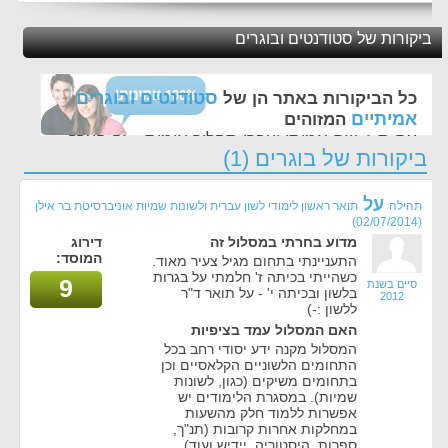
ביקורות של סטודנטים ובוגרים
סטודנטים ובוגרים
כל הביקורות באתר הן של
אמיתיים
המזוהים
עם ת.ז, שם אמיתי ועברו תהליך אימות - זה הערך
ביקורות של בוגרים (1)
החשוב לנו ביותר באתר
על
תהילה
תואר ראשון לימודי לשון עברית ולשונות שמיות אוניברסיטת בר אילן
(02/07/2014)
מדוע בחרתי במסלול זה
דירוג
המוסד:
התעניינתי בתחום מגיל צעיר מאוד.
כשהייתי בכיתה ז' חלמתי על בגרות
9
סיים בשנת
בלשון ובכיתה י' - על תואר ד"ר
2012
ללשון :-)
האם המסלול עמד בציפיות
המסלול מקנה ידע יסודי רחב בכל
התחומים הלשוניים הקלאסיים וכן
בתחומים משיקים (כגון, לשונות
שמיות). במסגרת הלימודים יש
אפשרות ללמוד חלק מהשעות
במחלקות אחרות קרובות (תנ"ך,
ספרות, היסטוריה, יידיש ועוד)