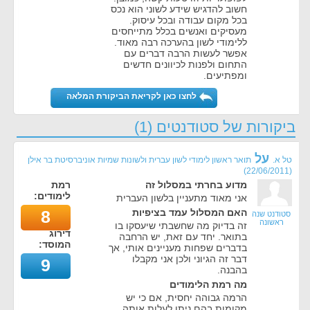
חשוב להדגיש שידע לשוני הוא נכס
בכל מקום עבודה ובכל עיסוק.
מעסיקים ואנשים בכלל מתייחסים
ללימודי לשון בהערכה רבה מאוד.
אפשר לעשות הרבה דברים עם
התחום ולפנות לכיוונים חדשים
ומפתיעים.
לחצו כאן לקריאת הביקורת המלאה
ביקורות של סטודנטים (1)
על
טל א.
תואר ראשון לימודי לשון עברית ולשונות שמיות אוניברסיטת בר אילן
)
22/06/2011
(
מדוע בחרתי במסלול זה
רמת
לימודים:
אני מאוד מתעניין בלשון העברית
האם המסלול עמד בציפיות
8
סטודנט שנה
ראשונה
זה בדיוק מה שחשבתי שיעסקו בו
דירוג
בתואר. יחד עם זאת, יש הרחבה
המוסד:
בדברים שפחות מעניינים אותי, אך
דבר זה הגיוני ולכן אני מקבלו
9
בהבנה.
מה רמת הלימודים
הרמה גבוהה יחסית, אם כי יש
מקומות בהם ניתן לעלות אותה