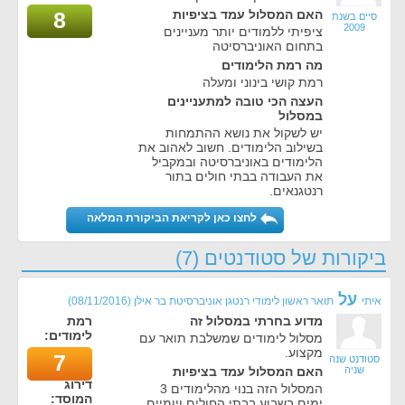
האם המסלול עמד בציפיות
8
סיים בשנת
2009
ציפיתי ללמודים יותר מעניינים
בתחום האוניברסיטה
מה רמת הלימודים
רמת קושי בינוני ומעלה
העצה הכי טובה למתעניינים
במסלול
יש לשקול את נושא ההתמחות
בשילוב הלימודים. חשוב לאהוב את
הלימודים באוניברסיטה ובמקביל
את העבודה בבתי חולים בתור
רנטגנאים.
לחצו כאן לקריאת הביקורת המלאה
ביקורות של סטודנטים (7)
על
איתי
תואר ראשון לימודי רנטגן אוניברסיטת בר אילן
(
08/11/2016
)
מדוע בחרתי במסלול זה
רמת
לימודים:
מסלול לימודים שמשלבת תואר עם
מקצוע.
7
סטודנט שנה
שניה
האם המסלול עמד בציפיות
דירוג
המסלול הזה בנוי מהלימודים 3
המוסד:
ימים בשבוע בבתי החולים ויומיים