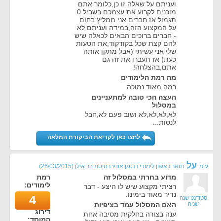
ועניתם על שאלה זו כן,כלומר אתם
מוכנים לקרוע את עצמכם בשביל 0
תגמול אז חברים אני ממליץ בחום
על המקצוע הזה,במידה ועניתם לא
- חברים ברוכים הבאים לכאלה שיש
להם קצת שכל בקודקוד,את הטעות
שלי אני עשיתי (אבל מתקן אותה
כעת) אז תעברו את זה גם
אתם,בהצלחה!
מה רמת הלימודים
רמה מאוד נמוכה
העצה הכי טובה למתעניינים
במסלול
לא,לא,לא,לא ושוב פעם לא,חבל
לנסות...
לחצו כאן לקריאת הביקורת המלאה
על
ע.מ
תואר ראשון לימודי רנטגן אוניברסיטת בר אילן
(
26/03/2015
)
מדוע בחרתי במסלול זה
רמת
לימודים:
רציתי מקצוע שיש לו היצע - דבר
נדיר מאוד בימינו.
4
סטודנט שנה
שניה
האם המסלול עמד בציפיות
דירוג
ענה בצורה בחלקית מסיבה אחת
המוסד: