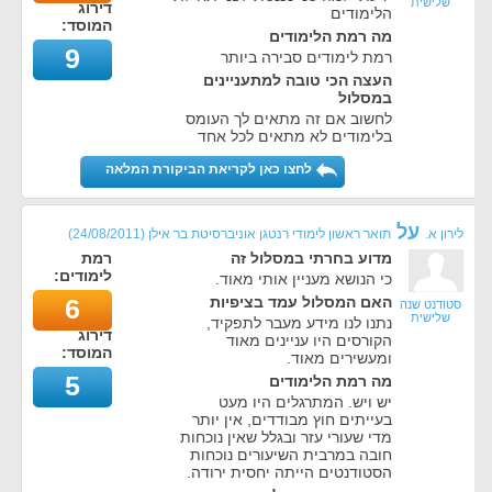
שלישית
דירוג
הלימודים
המוסד:
מה רמת הלימודים
9
רמת לימודים סבירה ביותר
העצה הכי טובה למתעניינים
במסלול
לחשוב אם זה מתאים לך העומס
בלימודים לא מתאים לכל אחד
לחצו כאן לקריאת הביקורת המלאה
על
לירון א.
תואר ראשון לימודי רנטגן אוניברסיטת בר אילן
(
24/08/2011
)
מדוע בחרתי במסלול זה
רמת
לימודים:
כי הנושא מעניין אותי מאוד.
האם המסלול עמד בציפיות
6
סטודנט שנה
שלישית
נתנו לנו מידע מעבר לתפקיד,
דירוג
הקורסים היו עניינים מאוד
המוסד:
ומעשירים מאוד.
5
מה רמת הלימודים
יש ויש. המתרגלים היו מעט
בעייתים חוץ מבודדים, אין יותר
מדי שעורי עזר ובגלל שאין נוכחות
חובה במרבית השיעורים נוכחות
הסטודנטים הייתה יחסית ירודה.