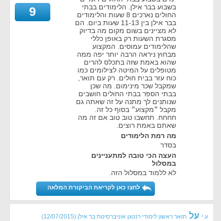
בשבוע בבר אילן. הלימודים בבתי
9
החולים נארכים 8 שעות והלימודים
בבר אילן בין 11-13 שעות ביום. הם
לא מציינים בשום מקום מה בדיוק
מסגרת השעות רק באופן כללי
שהלימודים עמוסים. המקצוע
מבחוץ ניראה הרבה יותר יפה ממה
שהוא באמת שזה בתכלס להרים
מטופלים על המיטה לצילומים כמו
כוח עזר בבית חולים. רק עם תואר,
שמקבל שכר מינימום. מה שכן
בבתי הספר בבתי החולים חושבים
שנותנים לך מתנה על זה שאתה גם
מקבל ״מקצוע״ בסוף כל זה.
חחחח. תחשבו טוב טוב אם זה מה
שאתם באמת רוצים.
מה רמת הלימודים
בסדר
העצה הכי טובה למתעניינים
במסלול
לא ללמוד במסלול הזה.
לחצו כאן לקריאת הביקורת המלאה
על
ע.י
תואר ראשון לימודי רנטגן אוניברסיטת בר אילן
(
12/07/2015
)