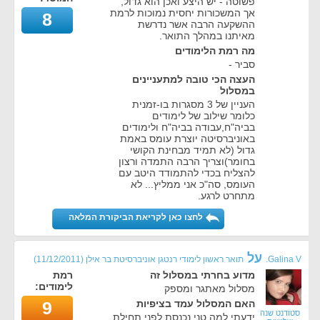
פשוטה - יש היצע ואכן הוא גדול,
אך המשכורות יחסית נמוכות לרמת
8
ההשקעה הרבה אשר נדרשת
מאיתנו במהלך התואר.
מה רמת הלימודים
סביר -
העצה הכי טובה למתעניינים
במסלול
העניין של 3 מסגרות בו-זמנית
כלומר שילוב של לימודים
בביה"ח,עבודה בביה"ח ולימודים
באוניברסיטה יוצרת עומס באמת
גדול (לא תמיד מבחינת הקושי
בחומר)וצריך הרבה התמדה ורצון
להצליח בכדי להתמודד היטב עם
העומס, סה"כ אני ממליץ... לא
מתחרט לרגע.
לחצו כאן לקריאת הביקורת המלאה
על
Galina V.
תואר ראשון לימודי רנטגן אוניברסיטת בר אילן
(
11/12/2011
)
מדוע בחרתי במסלול זה
רמת
לימודים:
מסלול מאתגר ומספק
האם המסלול עמד בציפיות
9
סטודנט שנה
ידעתי למה טני נכנסת לפני תחילת