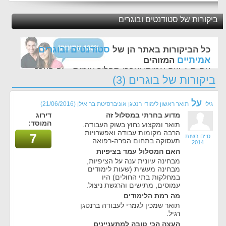
ביקורות של סטודנטים ובוגרים
סטודנטים ובוגרים
כל הביקורות באתר הן של
אמיתיים
המזוהים
עם ת.ז, שם אמיתי ועברו תהליך אימות - זה הערך
ביקורות של בוגרים (3)
החשוב לנו ביותר באתר
על
גילי
תואר ראשון לימודי רנטגן אוניברסיטת בר אילן
(21/06/2016)
מדוע בחרתי במסלול זה
דירוג
המוסד:
תואר ומקצוע נחוץ בשוק העבודה.
הרבה מקומות עבודה ואפשרויות
7
סיים בשנת
תעסוקה בתחום הפרה-רפואה
2014
האם המסלול עמד בציפיות
מבחינה עיונית ענה על הציפיות,
מבחינה מעשית (שעות לימודים
במחלקות בתי החולים) היו
עמוסים, מתישים והרגשת ניצול.
מה רמת הלימודים
תואר שמכין לגמרי לעבודה ברנטגן
רגיל.
העצה הכי טובה למתעניינים