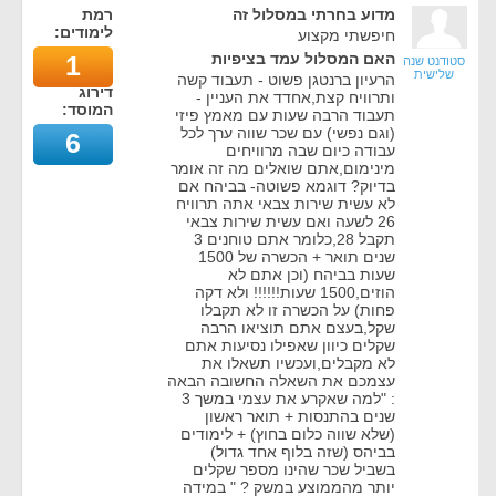
מדוע בחרתי במסלול זה
רמת
לימודים:
חיפשתי מקצוע
האם המסלול עמד בציפיות
1
סטודנט שנה
שלישית
הרעיון ברנטגן פשוט - תעבוד קשה
דירוג
ותרוויח קצת,אחדד את העניין -
המוסד:
תעבוד הרבה שעות עם מאמץ פיזי
(וגם נפשי) עם שכר שווה ערך לכל
6
עבודה כיום שבה מרוויחים
מינימום,אתם שואלים מה זה אומר
בדיוק? דוגמא פשוטה- בביהח אם
לא עשית שירות צבאי אתה תרוויח
26 לשעה ואם עשית שירות צבאי
תקבל 28,כלומר אתם טוחנים 3
שנים תואר + הכשרה של 1500
שעות בביהח (וכן אתם לא
הוזים,1500 שעות!!!!!! ולא דקה
פחות) על הכשרה זו לא תקבלו
שקל,בעצם אתם תוציאו הרבה
שקלים כיוון שאפילו נסיעות אתם
לא מקבלים,ועכשיו תשאלו את
עצמכם את השאלה החשובה הבאה
: "למה שאקרע את עצמי במשך 3
שנים בהתנסות + תואר ראשון
(שלא שווה כלום בחוץ) + לימודים
בביהס (שזה בלוף אחד גדול)
בשביל שכר שהינו מספר שקלים
יותר מהממוצע במשק ? " במידה