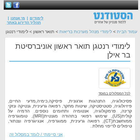
לימודים
|
מי אנחנו
|
תהליך הדירוג באתר
עמוד הבית
>
לימודי מנהל מערכות בריאות
> תואר ראשון > לימודי רנטגן
לימודי רנטגן תואר ראשון אוניברסיטת
בר אילן
לכל המסלולים במוסד
פסיכולוגיה, התנהגות ארגונית, פיסיקה,כימיה,מדעי החיים,
פיזיולוגיה, סטטיסטיקה, שיטות מחקר, רפואה גרעינית, גנטיקה ונזקי
קרינה, פרמקולוגיה, אנטומיה ותחומים נוספים. הדמיה על
קולית(US), שימוש רפואי בתהודה מגנטית(MRI), טומוגרפיה
ממוחשבת(CT), רפואה גרעינית, ממוגרפיה, אנגיוגרפיה וצנתור,
טיפולים לריפוי מחלת..
אני סיימתי / לומד במסלול זה