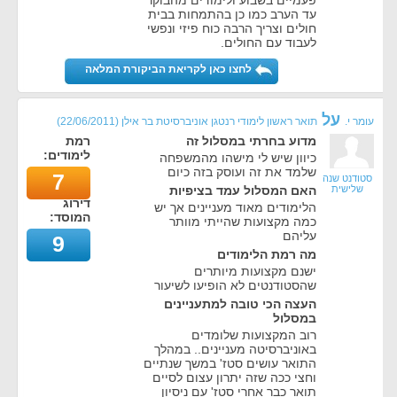
פעמיים בשבוע ולימודים מהבוקר
עד הערב כמו כן בהתמחות בבית
חולים וצריך הרבה כוח פיזי ונפשי
לעבוד עם החולים.
לחצו כאן לקריאת הביקורת המלאה
על
עומר י.
תואר ראשון לימודי רנטגן אוניברסיטת בר אילן
(
22/06/2011
)
מדוע בחרתי במסלול זה
רמת
לימודים:
כיוון שיש לי מישהו מהמשפחה
שלמד את זה ועוסק בזה כיום
7
סטודנט שנה
שלישית
האם המסלול עמד בציפיות
דירוג
הלימודים מאוד מעניינים אך יש
המוסד:
כמה מקצועות שהייתי מוותר
עליהם
9
מה רמת הלימודים
ישנם מקצועות מיותרים
שהסטודנטים לא הופיעו לשיעור
העצה הכי טובה למתעניינים
במסלול
רוב המקצועות שלומדים
באוניברסיטה מעניינים.. במהלך
התואר עושים סטז' במשך שנתיים
וחצי ככה שזה יתרון עצום לסיים
תואר כבר אחרי סטז' עם ניסיון