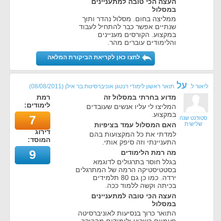
העצה הכי טובה למתעניינים
במסלול
ממליצה בחום. מסלול נהדר ותוך
שנתיים אפשר כבר להתחיל לעבוד
במקצוע. הקורסים מעניינים
והלימודים עוברים מהר.
לחצו כאן לקריאת הביקורת המלאה
על
ליאור ל.
תואר ראשון לימודי רנטגן אוניברסיטת בר אילן
(
08/08/2011
)
מדוע בחרתי במסלול זה
רמת
לימודים:
המליצו לי עליו אנשים שעובדים
במקצוע.
7
סטודנט שנה
שלישית
האם המסלול עמד בציפיות
דירוג
למדתי את כל המקצועות בהם
המוסד:
התעניינתי וזה סיפק אותי.
9
מה רמת הלימודים
בגלל חוסר בתרגולים לדוגמא
בסטטיסטיקה הרמה של המתרגלים
ירדה. כמו כן גם 80 תלמידים
בכיתה וקשה ללמוד ככה.
העצה הכי טובה למתעניינים
במסלול
התואר כרוך בנסיעות לאוניברסיטה