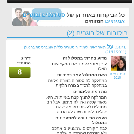
סטודנטים ובוגרים
כל הביקורות באתר הן של
אמיתיים
המזוהים
עם ת.ז, שם אמיתי ועברו תהליך אימות - זה הערך
ביקורות של בוגרים (2)
החשוב לנו ביותר באתר
על
Galit L.
תואר ראשון לימודי היסטוריה כללית אוניברסיטת בר אילן
(21/11/2011)
מדוע בחרתי במסלול זה
דירוג
המוסד:
עניין אותי ללמוד את המקצועות
האלו
8
סיים בשנת
האם המסלול עמד בציפיות
2010
במחלקה להיסטוריה בצורה מלאה.
במחלקה לתנ"ך בצורה חלקית
מה רמת הלימודים
המחלקה לתנ"ך קצת בעייתית. היא
מאוד קטנה ואין לה מימון. אבל הם
מתדלים לעשות כול מה שהם
יכולים. למרות שזה לא הרבה.
העצה הכי טובה למתעניינים
במסלול
לבחור קורסים שמעניינים אתכם
ולא קורסים שהמרצים שלהם