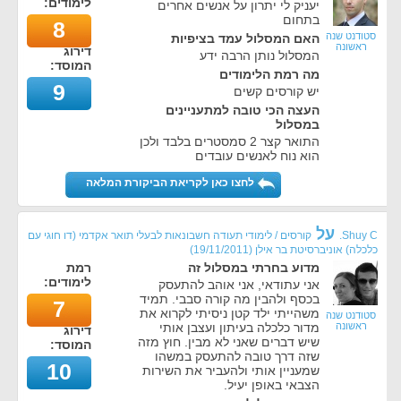
לימודים:
יעניק לי יתרון על אנשים אחרים
בתחום
8
סטודנט שנה
האם המסלול עמד בציפיות
ראשונה
דירוג
המסלול נותן הרבה ידע
המוסד:
מה רמת הלימודים
9
יש קורסים קשים
העצה הכי טובה למתעניינים
במסלול
התואר קצר 2 סמסטרים בלבד ולכן
הוא נוח לאנשים עובדים
לחצו כאן לקריאת הביקורת המלאה
על
Shuy C.
קורסים / לימודי תעודה חשבונאות לבעלי תואר אקדמי (דו חוגי עם
כלכלה) אוניברסיטת בר אילן
(
19/11/2011
)
מדוע בחרתי במסלול זה
רמת
לימודים:
אני עתודאי, אני אוהב להתעסק
בכסף ולהבין מה קורה סבבי. תמיד
7
משהייתי ילד קטן ניסיתי לקרוא את
סטודנט שנה
ראשונה
מדור כלכלה בעיתון ועצבן אותי
דירוג
שיש דברים שאני לא מבין. חוץ מזה
המוסד:
שזה דרך טובה להתעסק במשהו
10
שמעניין אותי ולהעביר את השירות
הצבאי באופן יעיל.