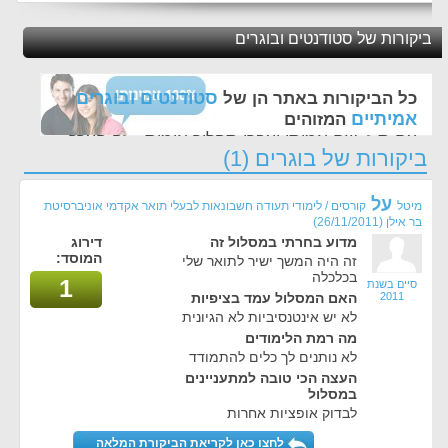
ביקורות של סטודנטים ובוגרים
סטודנטים ובוגרים
כל הביקורות באתר הן של
אמיתיים
המזוהים
עם ת.ז, שם אמיתי ועברו תהליך אימות - זה הערך
ביקורות של בוגרים (1)
החשוב לנו ביותר באתר
על
מיטל
קורסים / לימודי תעודה חשבונאות לבעלי תואר אקדמי אוניברסיטת
בר אילן
(26/11/2011)
מדוע בחרתי במסלול זה
דירוג
המוסד:
זה היה המשך ישיר לתואר שלי
בכלכלה
1
סיים בשנת
2011
האם המסלול עמד בציפיות
לא יש אינטנסיביות לא הגיונית
מה רמת הלימודים
לא נותנים לך כלים להתמודד
העצה הכי טובה למתעניינים
במסלול
לבדוק אופציות אחרות
לחצו כאן לקריאת הביקורת המלאה