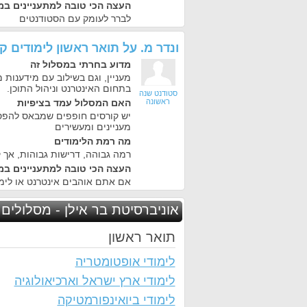
העצה הכי טובה למתעניינים במ
לברר לעומק עם הסטודנטים
ונדר מ.
על
תואר ראשון לימודים ק
מדוע בחרתי במסלול זה
מעניין, וגם בשילוב עם מידענות 
בתחום האינטרנט וניהול התוכן.
סטודנט שנה
ראשונה
האם המסלול עמד בציפיות
יש קורסים חופפים שמבאס להפס
מעניינים ומעשירים
מה רמת הלימודים
רמה גבוהה, דרישות גבוהות, אך ק
העצה הכי טובה למתעניינים במ
אם אתם אוהבים אינטרנט או לימו
אוניברסיטת בר אילן - מסלולים 
תואר ראשון
לימודי אופטומטריה
לימודי ארץ ישראל וארכיאולוגיה
לימודי ביואינפורמטיקה