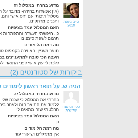
מדוע בחרתי במסלול זה
(אין אפשרות בחירה- מדובר על ה
מסלול איכותי עם יחס אישי וחם
ותכנים מרתקים.
סיים בשנת
2010
האם המסלול עמד בציפיות
כן. חיפשתי העשרה והתפתחות אי
תרגום לשפת סימנים
מה רמת הלימודים
תואר מעניין, האווירה בקמפוס טו
העצה הכי טובה למתעניינים במ
ללכת לייעוץ אישי לפני התואר ול
ביקורות של סטודנטים (2)
הניה ש.
על
תואר ראשון לימודים 
מדוע בחרתי במסלול זה
בחרתי את המסלול כי שכנה שלי 
ללמוד את התואר הזה ולאחר ביר
סטודנט שנה
החלטתי שזה מתאים לי
שלישית
האם המסלול עמד בציפיות
כן
מה רמת הלימודים
אין מתרגלים ושיעורי עזר