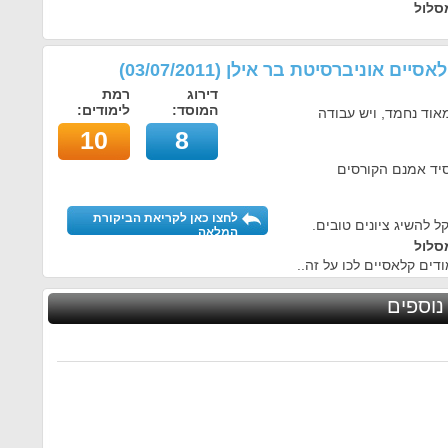
סלול
לאסיים אוניברסיטת בר אילן
(
03/07/2011
)
דירוג
רמת
המוסד:
לימודים:
מאוד נחמד, ויש עבודה
10
8
יד אמנם הקורסים
לחצו כאן לקריאת הביקורת
ל להשיג ציונים טובים.
המלאה
סלול
דים קלאסיים לכו על זה..
נוספים