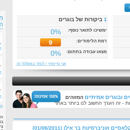
מס
1
ביקורות של בוגרים
הי
ימשיכו לתואר נוסף:
0%
רמת הלימודים:
9
ל
מצאו עבודה בתחום:
0%
אני סיימתי / לומד במסלול זה
ל
ם ובוגרים אמיתיים
ל
המזוהים
ת - זה הערך החשוב לנו ביותר באתר
לח
תו
בר
צי
קלאסיים אוניברסיטת בר אילן
(01/06/2011)