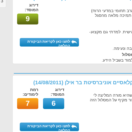
3
ב
דירוג
המוסד:
רב תחומי במדעי הרוח)
, תמיכה מלאה מהסגל
9
שית. למדתי גם מקצוע-
לחצו כאן לקריאת הביקורת
המלאה
בה ונעימה.
סלול
למוד בשביל הידע.
קלאסיים אוניברסיטת בר אילן
(
14/08/2011
)
דירוג
רמת
המוסד:
לימודים:
שהיא מורה המליצה לי
ור מקיף על המסלול הזה
7
6
לחצו כאן לקריאת הביקורת
המלאה