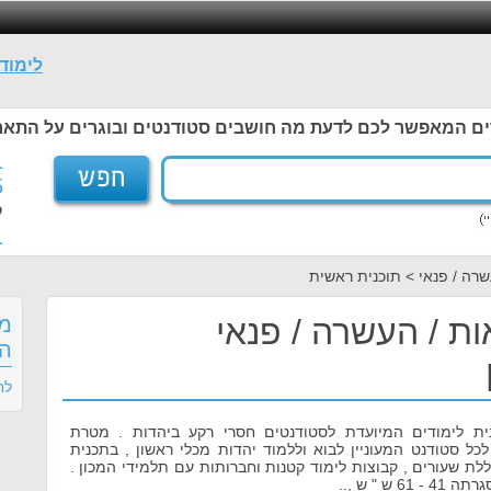
לימוד
ים המאפשר לכם לדעת מה חושבים סטודנטים ובוגרים על התאר
1
5
ל
1
שרה / פנאי > תוכנית ראשית
ת / העשרה / פנאי
מס
הר
לח
ית לימודים המיועדת לסטודנטים חסרי רקע ביהדות . מטרת
ל סטודנט המעוניין לבוא וללמוד יהדות מכלי ראשון , בתכנית
לת שעורים , קבוצות לימוד קטנות וחברותות עם תלמידי המכון .
ש " ש ,..