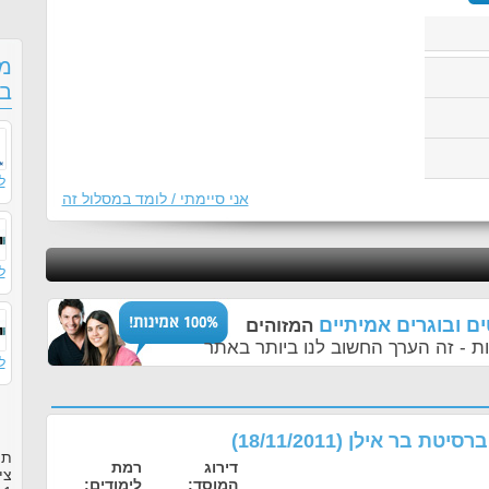
מס
בפ
ל
אני סיימתי / לומד במסלול זה
ל
ם ובוגרים אמיתיים
המזוהים
ת - זה הערך החשוב לנו ביותר באתר
ל
יברסיטת בר אילן
(
18/11/2011
)
תו
דירוג
רמת
צי
המוסד:
לימודים: