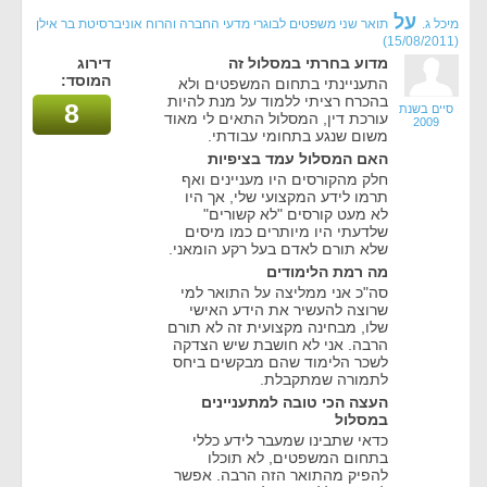
על
מיכל ג.
תואר שני משפטים לבוגרי מדעי החברה והרוח אוניברסיטת בר אילן
(15/08/2011)
מדוע בחרתי במסלול זה
דירוג
המוסד:
התעניינתי בתחום המשפטים ולא
בהכרח רציתי ללמוד על מנת להיות
8
סיים בשנת
עורכת דין, המסלול התאים לי מאוד
2009
משום שנגע בתחומי עבודתי.
האם המסלול עמד בציפיות
חלק מהקורסים היו מעניינים ואף
תרמו לידע המקצועי שלי, אך היו
לא מעט קורסים "לא קשורים"
שלדעתי היו מיותרים כמו מיסים
שלא תורם לאדם בעל רקע הומאני.
מה רמת הלימודים
סה"כ אני ממליצה על התואר למי
שרוצה להעשיר את הידע האישי
שלו, מבחינה מקצועית זה לא תורם
הרבה. אני לא חושבת שיש הצדקה
לשכר הלימוד שהם מבקשים ביחס
לתמורה שמתקבלת.
העצה הכי טובה למתעניינים
במסלול
כדאי שתבינו שמעבר לידע כללי
בתחום המשפטים, לא תוכלו
להפיק מהתואר הזה הרבה. אפשר