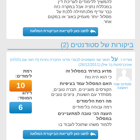
להמשיך ללימודים לעריכת דין
במכללת נתניה אבל במקרה כזה
כבר עדיף מלכתחילה ללכת על
מסלול יותר מעמיק באונ' או במקום
אחר.
לחצו כאן לקריאת הביקורת המלאה
ביקורות של סטודנטים (2)
על
מוריה ר.
תואר שני משפטים לבוגרי מדעי החברה והרוח (דו חוגי עם כלכלה)
אוניברסיטת בר אילן
(
26/12/2011
)
מדוע בחרתי במסלול זה
רמת
לימודים:
כי הוא היה נוח
האם המסלול עמד בציפיות
10
סטודנט שנה
ראשונה
הקורסים מעניינים, חברה טובים,
דירוג
מסתדר עם השעות, ציונים טובים
המוסד:
מה רמת הלימודים
6
רמה גבוהה בלימודים
העצה הכי טובה למתעניינים
במסלול
ללמוד משהו שתוכל לעבוד בו
לחצו כאן לקריאת הביקורת המלאה