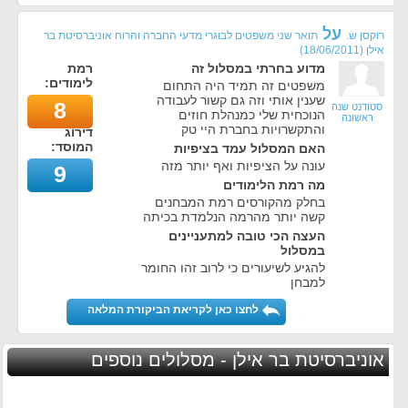
על
רוקסן ש.
תואר שני משפטים לבוגרי מדעי החברה והרוח אוניברסיטת בר
אילן
(
18/06/2011
)
מדוע בחרתי במסלול זה
רמת
לימודים:
משפטים זה תמיד היה התחום
שענין אותי וזה גם קשור לעבודה
8
סטודנט שנה
הנוכחית שלי כמנהלת חוזים
ראשונה
והתקשרויות בחברת היי טק
דירוג
המוסד:
האם המסלול עמד בציפיות
עונה על הציפיות ואף יותר מזה
9
מה רמת הלימודים
בחלק מהקורסים רמת המבחנים
קשה יותר מהרמה הנלמדת בכיתה
העצה הכי טובה למתעניינים
במסלול
להגיע לשיעורים כי לרוב זהו החומר
למבחן
לחצו כאן לקריאת הביקורת המלאה
אוניברסיטת בר אילן - מסלולים נוספים