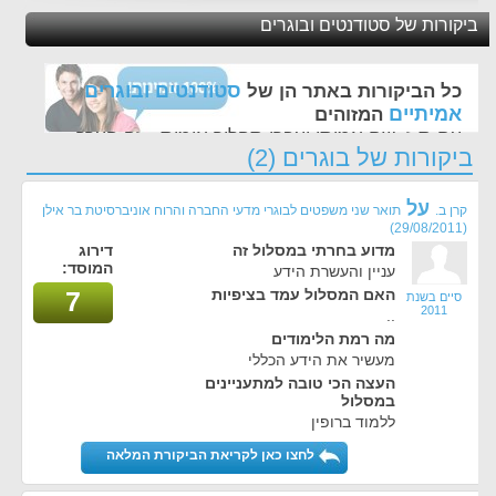
ביקורות של סטודנטים ובוגרים
סטודנטים ובוגרים
כל הביקורות באתר הן של
אמיתיים
המזוהים
עם ת.ז, שם אמיתי ועברו תהליך אימות - זה הערך
ביקורות של בוגרים (2)
החשוב לנו ביותר באתר
על
קרן ב.
תואר שני משפטים לבוגרי מדעי החברה והרוח אוניברסיטת בר אילן
(29/08/2011)
מדוע בחרתי במסלול זה
דירוג
המוסד:
עניין והעשרת הידע
האם המסלול עמד בציפיות
7
סיים בשנת
2011
..
מה רמת הלימודים
מעשיר את הידע הכללי
העצה הכי טובה למתעניינים
במסלול
ללמוד ברופין
לחצו כאן לקריאת הביקורת המלאה