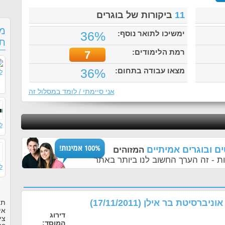
11
ביקורות של בוגרים
מס
ימשיכו לתואר נוסף:
36%
תו
רמת הלימודים:
7
מצאו עבודה בתחום:
36%
ל
אני סיימתי / לומד במסלול זה
ל
ם ובוגרים אמיתיים
המזוהים
ת - זה הערך החשוב לנו ביותר באתר
ל
 אוניברסיטת בר אילן
(17/11/2011)
תו
אי
דירוג
צי
המוסד: