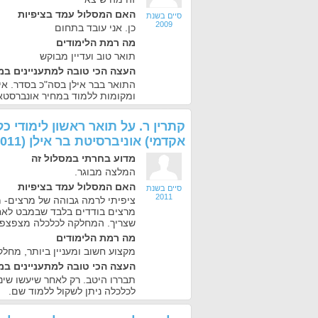
האם המסלול עמד בציפיות
סיים בשנת
2009
כן. אני עובד בתחום
מה רמת הלימודים
תואר טוב ועדיין מבוקש
העצה הכי טובה למתעניינים במ
התואר בבר אילן בסה"כ בסדר. אין
ומקומות ללמוד במחיר אונברסטאי
קתרין ר.
על
תואר ראשון לימודי כל
אקדמי) אוניברסיטת בר אילן
(28/08/2011)
מדוע בחרתי במסלול זה
המלצה מבוגר.
האם המסלול עמד בציפיות
סיים בשנת
2011
ציפיתי לרמה גבוהה של מרצים- 
מרצים בודדים בלבד שבמבט לאחו
שצריך. המחלקה לכלכלה מצפצפת
מה רמת הלימודים
מקצוע חשוב ומעניין ביותר, מחלק
העצה הכי טובה למתעניינים במ
תבררו היטב. רק לאחר שיעשו שי
לכלכלה ניתן לשקול ללמוד שם.