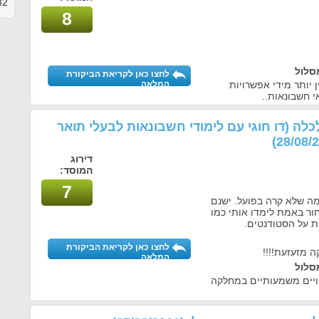
32
8
סלול
לחצו כאן לקריאת הביקורת
 יותר מידי אפשרויות
המלאה
 חשבונאות..
כלה (דו חוגי עם לימודי חשבונאות לבעלי תואר
דירוג
המוסד:
7
מה שלא קרה בפועל. ישנם
ר באמת לימדו אותי כמו
 על הסטודנטים.
לחצו כאן לקריאת הביקורת
ה מזעזעת!!!!
המלאה
סלול
נויים משמעותיים במחלקה