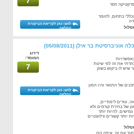
7
פרקטיקה חסר
כללי בתחום, לחומר
דה
לחצו כאן לקריאת הביקורת
סלול
המלאה
כלה אוניברסיטת בר אילן
(05/08/2011)
דירוג
המוסד:
באפשרויות
חרתי את זה לפי שיטת
7
ר שיש לו ביקוש בשוק
ים של התואר והיו המון
לחצו כאן לקריאת הביקורת
המלאה
, עזרים לימודיים,
גן של בחירת קורסים ולא
 גמישים, להיות יותר
ות יותר קשורים ורלוונטיים
סלול
וד את זה, איפה הם