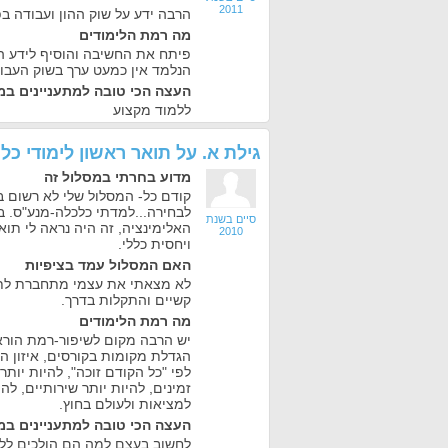
2011
הרבה ידע על שוק ההון ועבודה ב
מה רמת הלימודים
פיתח את החשיבה והוסיף לידע ה
הנלמד אין כמעט ערך בשוק העבו
העצה הכי טובה למתעניינים במ
ללמוד מקצוע
גילת א.
על
תואר ראשון לימודי כל
מדוע בחרתי במסלול זה
קודם כל- המסלול שלי לא רשום 
לבחירה...למדתי כלכלה-מנע"ס. ב
סיים בשנת
האלימינציה, זה היה נראה לי תוא
2010
ויחסית כללי.
האם המסלול עמד בציפיות
לא מצאתי את עצמי מתחברת לתכנ
קשיים והתקלות בדרך.
מה רמת הלימודים
יש הרבה מקום לשיפור-רמת הוראה
הגדלת מקומות בקורסים, איזון הו
לפי "כל הקודם זוכה", להיות יותר
זמינים, להיות יותר שירותיים, להי
למציאות ולעולם בחוץ.
העצה הכי טובה למתעניינים במ
לחשוב בעצם למה הם הולכים ללמ