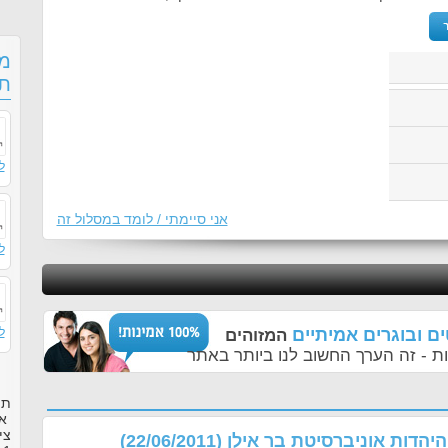
מס
תו
ל
אני סיימתי / לומד במסלול זה
ל
ם ובוגרים אמיתיים
ל
המזוהים
ת - זה הערך החשוב לנו ביותר באתר
תו
או
צי
היהדות אוניברסיטת בר אילן
(
22/06/2011
)