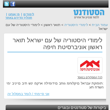
לימודים
|
מי אנחנו
|
תהליך הדירוג באתר
עמוד הבית
>
לימודי היסטוריה
> תואר ראשון > לימודי היסטוריה של עם
ישראל
לימודי היסטוריה של עם ישראל תואר
ראשון אוניברסיטת חיפה
לכל המסלולים במוסד
:תופוקת עבראל םיקלוחמ גוחב םידומילה ארקמ ינש תיב םייניב ימי
השדח תע
אני סיימתי / לומד במסלול זה
ביקורות של סטודנטים ובוגרים