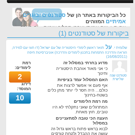
סטודנטים ובוגרים
כל הביקורות באתר הן של
אמיתיים
המזוהים
עם ת.ז, שם אמיתי ועברו תהליך אימות - זה הערך
ביקורות של סטודנטים (1)
החשוב לנו ביותר באתר
על
שלומית י.
תואר ראשון לימודי היסטוריה של עם ישראל (דו חוגי עם למידה,
הוראה והדרכה התמחות בתכנון לימודים והדרכה) אוניברסיטת חיפה
)
16/08/2011
(
מדוע בחרתי במסלול זה
רמת
לימודים:
כי אני מאוד אוהבת היסטוריה
וחינוך
2
סטודנט שנה
שלישית
האם המסלול עמד בציפיות
דירוג
אף פעם אי אפשר לרצות את
המוסד:
כולם... היה חסר לי יותר מתן כלים
בשטח-בחינוך
10
מה רמת הלימודים
המתרגלים שאני נתקלתי לא היו
טובים, חוץ מאחת.
העצה הכי טובה למתעניינים
במסלול
לבוא בראש פתוח בראש גדול-זה
עושה את ההבדל ולקחת קורסים