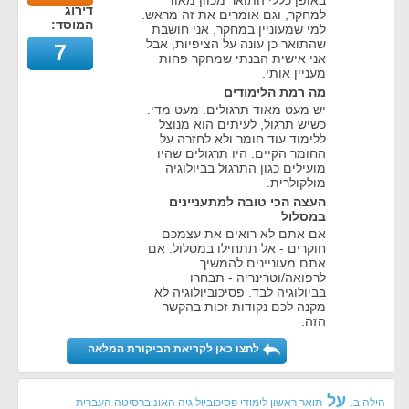
באופן כללי התואר מכוון מאוד
דירוג
למחקר, וגם אומרים את זה מראש.
המוסד:
למי שמעוניין במחקר, אני חושבת
שהתואר כן עונה על הציפיות, אבל
7
אני אישית הבנתי שמחקר פחות
מעניין אותי.
מה רמת הלימודים
יש מעט מאוד תרגולים. מעט מדי.
כשיש תרגול, לעיתים הוא מנוצל
ללימוד עוד חומר ולא לחזרה על
החומר הקיים. היו תרגולים שהיו
מועילים כגון התרגול בביולוגיה
מולקולרית.
העצה הכי טובה למתעניינים
במסלול
אם אתם לא רואים את עצמכם
חוקרים - אל תתחילו במסלול. אם
אתם מעוניינים להמשיך
לרפואה/וטרינריה - תבחרו
בביולוגיה לבד. פסיכוביולוגיה לא
מקנה לכם נקודות זכות בהקשר
הזה.
לחצו כאן לקריאת הביקורת המלאה
על
הילה ב.
תואר ראשון לימודי פסיכוביולוגיה האוניברסיטה העברית