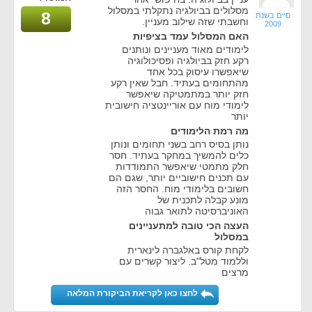
מסלולים בביולגיה נתקלתי במסלול
8
סיים בשנת
וחשבתי שזה שילוב מעניין.
2009
האם המסלול עמד בציפיות
לימודים מאוד מעניינים ונותנים
רקע חזק בביולגיה ופסיכולוגיה
שיאפשרו עיסוק בכל אחד
מהתחומים בעתיד. חבל שאין רקע
חזק יותר במתמטיקה שיאפשר
לימודי מוח עם אוריינטציה חישובית
יותר
מה רמת הלימודים
נותן בסיס רחב בשני תחומים ונותן
כלים להמשיך במחקר בעתיד. חסר
חלק מתמטי שיאפשר התמודדות
עם תכנים חישוביים יותר, שגם הם
חשובים בלימודי מוח. החסר הזה
מונע קבלה לתכנית של
האוניברסיטה לתואר גבוה
העצה הכי טובה למתעניינים
במסלול
לקחת קורס באלגברה לינארית
וללמוד מטל"ב. ליצור קשרים עם
מרצים
לחצו כאן לקריאת הביקורת המלאה