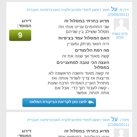
על
ירדן מ.
תואר ראשון לימודי פסיכוביולוגיה האוניברסיטה העברית
(25/06/2011)
מדוע בחרתי במסלול זה
דירוג
המוסד:
שני התחומים עניינו אותי וזה
מסלול ששילב בין שניהם
9
סיים בשנת
2010
האם המסלול עמד בציפיות
היה תואר מרתק ומעניין
מה רמת הלימודים
קשה מאוד אך שווה את זה
העצה הכי טובה למתעניינים
במסלול
זה קשה מאוד והשנה הראשונה לא
מייצגת אז צריך לשרוד אותה ואז
מתחיל העניין האמיתי הרבה שעות
- קשה לעבוד תוך כדי. אבל אם
אתה תותח, אפשר.
לחצו כאן לקריאת הביקורת המלאה
על
מיכל ו.
תואר ראשון לימודי פסיכוביולוגיה האוניברסיטה העברית
(21/06/2011)
מדוע בחרתי במסלול זה
דירוג
המוסד:
עניין בביולוגיה. בחיפושי אחר