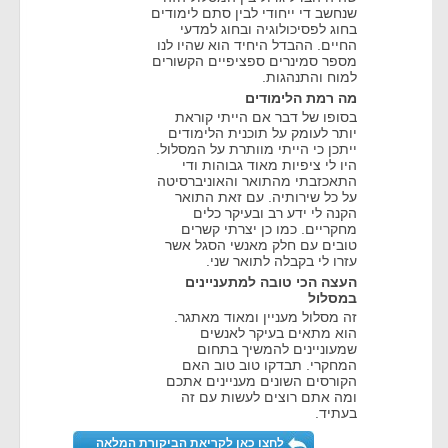
שנחשב די ייחודי לבין סתם לימודים
בחוג לפסיכולוגיה ובחוג למדעי
החיים. ההבדל היחיד הוא שהיו לנו
מספר סמינרים ספציפיים הקשורים
למוח והתנהגות.
מה רמת הלימודים
בסופו של דבר אם הייתי קוראת
יותר לעומק על תוכנית הלימודים
ייתכן כי הייתי מוותרת על המסלול.
היו לי ציפיות מאוד גבוהות ודי
התאכזבתי מהתואר והאוניברסיטה
על כל שירותיה. עם זאת התואר
הקנה לי ידע רב ובעיקר כלים
מחקריים. כמו כן יצרתי קשרים
טובים עם חלק מאנשי הסגל אשר
עזרו לי בקבלה לתואר שני.
העצה הכי טובה למתעניינים
במסלול
זה מסלול מעניין ומאוד מאתגר.
הוא מתאים בעיקר לאנשים
שמעוניינים להמשיך בתחום
המחקרי. תבדקו טוב טוב האם
הקורסים השונים מעניינים אתכם
ומה אתם רוצים לעשות עם זה
בעתיד.
לחצו כאן לקריאת הביקורת המלאה