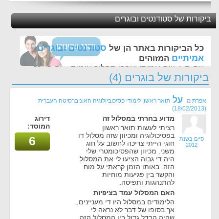
ביקורות של סטודנטים ובוגרים
סטודנטים ובוגרים
כל הביקורות באתר הן של
אמיתיים
המזוהים
עם ת.ז, שם אמיתי ועברו תהליך אימות - זה הערך
ביקורות של בוגרים (4)
החשוב לנו ביותר באתר
על
אפרת מ.
תואר ראשון לימודי פסיכוביולוגיה האוניברסיטה העברית
(18/02/2013)
מדוע בחרתי במסלול זה
דירוג
המוסד:
רציתי לעשות תואר ראשון
בפסיכולוגיה ומכיוון שזה מסלול דו
6
סיים בשנת
חוגי הייתי צריכה לחשוב על חוג
2012
משני. מכיוון שהפסיכומטרי שלי
היה די גבוה הציעו לי את המסלול
הזה. באותו הזמן קראתי על מוח
והקשר בין פגיעות מוחיות
להתנהגות ותפיסה.
האם המסלול עמד בציפיות
הלימודים במסלול היו די מעניינים,
אך בסופו של דבר לא נראה לי
שהיה הבדל גדול בין המסלול הזה