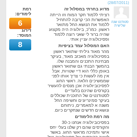
)
28/07/2011
(
מדוע בחרתי במסלול זה
רמת
לימודים:
רציתי ללמוד חקר המוח וזו הייתה
האפשרות הכי קרובה להתחיל
6
סטודנט שנה
ללמוד את הנושא החל מתואר
שלישית
ראשון. כמו"כ, ביולוגיה היה מקצוע
דירוג
שהיה ברור לי שאני רוצה ללמוד
המוסד:
ופסיכולוגיה עניין אותי.
8
האם המסלול עמד בציפיות
מהר מאוד גיליתי שתואר ראשון
בפסיכולוגיה מאכזב מאוד, בעיקר
מבחינת התכנים והמבנה שלו.
בהמשך הבנתי גם שתואר ראשון
באופן כללי הוא דיי שטויות, אבל
אין מה לעשות כי צריך אותו לפני
שממשיכים הלאה. ראשי החוג
לפסיכוביולוגיה אכן מנסים להעשיר
בקורסים שהינם בלעדיים
לסטודנטים של התוכנית שכוללים
בעיקר סמינריונים וחשיפה החל
משנה א למאמרים, ניתוחם
ונושאים חדשים שנחקרים כיום.
מה רמת הלימודים
בפסיכוביולוגיה אנחנו כ-30
והקורסים שהם רק שלנו בעלי יחס
אישי ותמיכה מראשי החוג. באשר