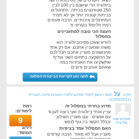
לשאר הקורסים של פסיכולוגיה ושל
ביולוגיה הרי שישנם בין 100 לבין
250 סטודנטים בכיתה. התרגולים
בכיתות קטנות יותר אך לא תמיד
המתרגלים איכותיים. הרבה פעמים
רמת הלימוד בקורסי פ
העצה הכי טובה למתעניינים
במסלול
לוודא שאכן פסיכוביולוגיה הוא
משהו שמעניין אתכם. אם רק אחד
מהנושאים מעניין אתכם חבל לכם
על ההשקעה בתחום השני ועדיף
שתשקיעו את האנרגיות במה
שאתם אוהבים ורוצים.
לחצו כאן לקריאת הביקורת המלאה
על
סיון כ.
תואר ראשון לימודי פסיכוביולוגיה האוניברסיטה העברית
)
22/06/2011
(
מדוע בחרתי במסלול זה
רמת
לימודים:
עניין אותי ביולוגיה ואני רוצה לעבוד
עם אנשים.. וגם מעניין השילוב
9
סטודנט שנה
ובכלל הקשר בין גוף לנפש
שלישית
דירוג
האם המסלול עמד בציפיות
המוסד:
מעניין אבל לא מאוד. הרבה קורסים