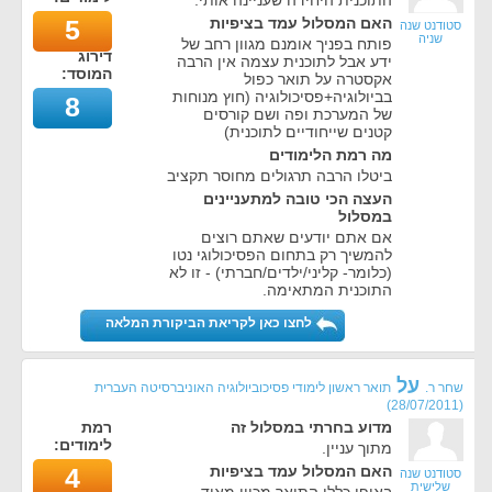
התוכנית היחידה שעניינה אותי.
האם המסלול עמד בציפיות
5
סטודנט שנה
שניה
פותח בפניך אומנם מגוון רחב של
דירוג
ידע אבל לתוכנית עצמה אין הרבה
המוסד:
אקסטרה על תואר כפול
בביולוגיה+פסיכולוגיה (חוץ מנוחות
8
של המערכת ופה ושם קורסים
קטנים שייחודיים לתוכנית)
מה רמת הלימודים
ביטלו הרבה תרגולים מחוסר תקציב
העצה הכי טובה למתעניינים
במסלול
אם אתם יודעים שאתם רוצים
להמשיך רק בתחום הפסיכולוגי נטו
(כלומר- קליני/ילדים/חברתי) - זו לא
התוכנית המתאימה.
לחצו כאן לקריאת הביקורת המלאה
על
שחר ר.
תואר ראשון לימודי פסיכוביולוגיה האוניברסיטה העברית
)
28/07/2011
(
מדוע בחרתי במסלול זה
רמת
לימודים:
מתוך עניין.
האם המסלול עמד בציפיות
4
סטודנט שנה
שלישית