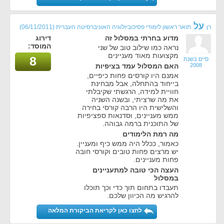
על
רן
תואר ראשון לימודי פסיכוביולוגיה האוניברסיטה העברית
(06/11/2011)
מדוע בחרתי במסלול זה
דירוג
המוסד:
נראה כמו שילוב טוב של שני
מקצועות מאוד מעניינים
8
סיים בשנת
2008
האם המסלול עמד בציפיות
אמנם היו קורסים פחות כיפיים,
בייחוד בהתחלה, אבל מבחינת
חוויית למידה, הרגשתי שקיבלתי
את מה שרציתי, ובשנה השניה
והשלישית היו הרבה קורסי בחירה
ממש מעניינים, וסדנאות ספציפיות
של התוכנית ברמה גבוהה.
מה רמת הלימודים
כאמור, ככלל היה ממש כיף ומעניין.
יש מרצים פחות טובים וקורסי חובה
פחות מעניינים.
העצה הכי טובה למתעניינים
במסלול
תעבדו בתחום תוך כדי וכך תוכלו
להרגיש מה הכיוון שלכם.
לחצו כאן לקריאת הביקורת המלאה