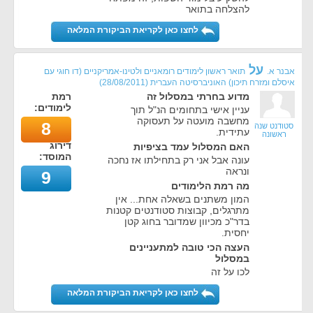
להצלחה בתואר
לחצו כאן לקריאת הביקורת המלאה
על
אבנר א.
תואר ראשון לימודים רומאניים ולטינו-אמריקניים (דו חוגי עם
איסלם ומזרח תיכון) האוניברסיטה העברית
(
28/08/2011
)
מדוע בחרתי במסלול זה
רמת
לימודים:
עניין אישי בתחומים הנ"ל תוך
מחשבה מועטה על תעסוקה
8
סטודנט שנה
עתידית.
ראשונה
דירוג
האם המסלול עמד בציפיות
המוסד:
עונה אבל אני רק בתחילתו אז נחכה
ונראה
9
מה רמת הלימודים
המון משתנים בשאלה אחת... אין
מתרגלים, קבוצות סטודנטים קטנות
בדר"כ מכיוון שמדובר בחוג קטן
יחסית.
העצה הכי טובה למתעניינים
במסלול
לכו על זה
לחצו כאן לקריאת הביקורת המלאה