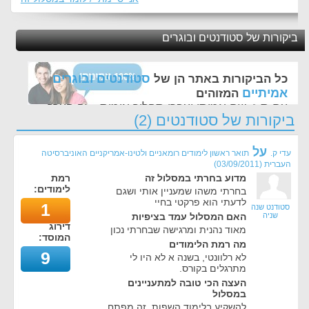
ביקורות של סטודנטים ובוגרים
סטודנטים ובוגרים
כל הביקורות באתר הן של
אמיתיים
המזוהים
עם ת.ז, שם אמיתי ועברו תהליך אימות - זה הערך
ביקורות של סטודנטים (2)
החשוב לנו ביותר באתר
על
עדי ק.
תואר ראשון לימודים רומאניים ולטינו-אמריקניים האוניברסיטה
העברית
(
03/09/2011
)
מדוע בחרתי במסלול זה
רמת
לימודים:
בחרתי משהו שמעניין אותי ושגם
לדעתי הוא פרקטי בחיי
1
סטודנט שנה
שניה
האם המסלול עמד בציפיות
דירוג
מאוד נהנית ומרגישה שבחרתי נכון
המוסד:
מה רמת הלימודים
9
לא רלוונטי, בשנה א לא היו לי
מתרגלים בקורס.
העצה הכי טובה למתעניינים
במסלול
להשקיע בלימוד השפות, זה מפתח