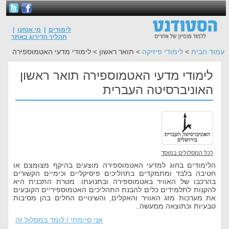
לימודים
|
מי אנחנו
|
תהליך הדירוג באתר
עמוד הבית
>
לימודי פיזיקה
> תואר ראשון > לימודי מדעי האטמוספירה
לימודי מדעי האטמוספירה תואר ראשון
האוניברסיטה העברית
לכל המסלולים במוסד
הלימודים בחוג למדעי האטמוספירה מוצעים בהיקף מצומצם או
חטיבה בלבד ומתמקדים בתהליכים פיסיקליים וכימיים הקשורים
בהרכבו של האוויר באטמוספירה ובתנועתו. מטרת התכנית היא
להקנות לתלמידים כלים להבנת התהליכים האטמוספיריים הקובעים
את מערכות מזג האוויר והאקלים, והשינויים החלים בהן מסיבות
טבעיות וכתוצאה ממעשה..
אני סיימתי / לומד במסלול זה