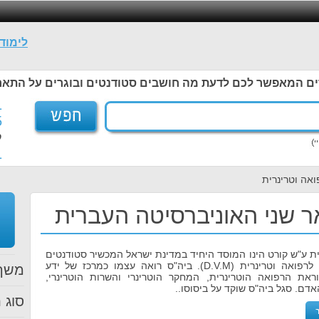
לימוד
ים המאפשר לכם לדעת מה חושבים סטודנטים ובוגרים על התאר
1
5
ל
1
ואה וטרינרית
ר שני האוניברסיטה העברית
ית ע"ש קורט הינו המוסד היחיד במדינת ישראל המכשיר סטודנטים
לקבלת תואר דוקטור לרפואה וטרינרית (D.V.M). ביה"ס רואה עצמו כמרכז של ידע
משך 
וראת הרפואה הוטרינרית, המחקר הוטרינרי והשרות הוטרינרי,
אדם. סגל ביה"ס שוקד על ביסוסו..
סוג ת