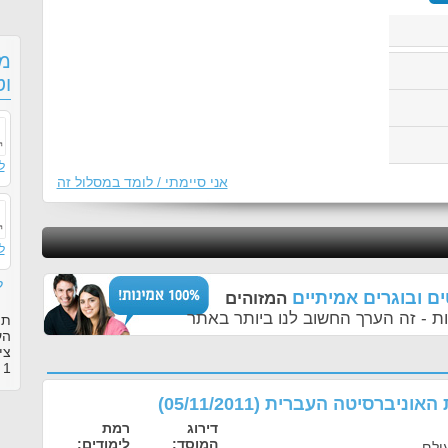
מס
וט
ל
אני סיימתי / לומד במסלול זה
ל
ל
ם ובוגרים אמיתיים
המזוהים
ת - זה הערך החשוב לנו ביותר באתר
תו
הע
צי
1
ב
ת האוניברסיטה העברית
(
05/11/2011
)
דירוג
רמת
המוסד:
לימודים:
ולם