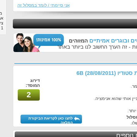
אני סיימתי / לומד במסלול זה
אב
צי
1
ב
ם ובוגרים אמיתיים
המזוהים
ת - זה הערך החשוב לנו ביותר באתר
טודיו 6B
(28/08/2011)
דירוג
המוסד:
מר.
2
ין אותי שהוא אנימציה.
סלול
לחצו כאן לקריאת הביקורת
לו.
המלאה