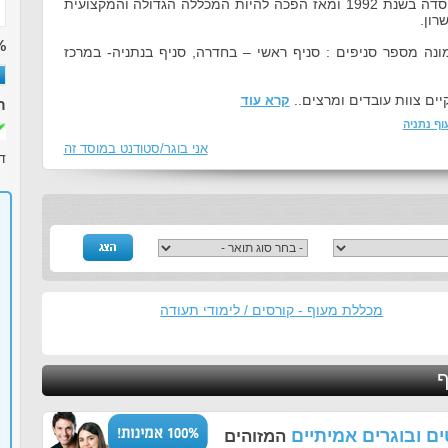
רשת מכללות מעוף נוסדה בשנת 1992 ומאז הפכה להיות המכללה הגדולה והמקצועית
רון.
%
נה מספר סניפים : סניף ראשי – בחדרה, סניף בנתניה- במרכז
ים צוות עובדים ומרצים..
קרא עוד
ר
ף נתניה
אני בוגר/סטודנט במוסד זה
ד
מכללת מעוף - קורסים / לימודי תעודה
ף
ם ובוגרים אמיתיים
המזוהים