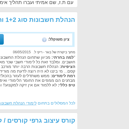
עם ת.ז, שם אמיתי ועברו תהליך אימו
הנהלת חשבונות סוג 1+2 וחשבשבת קורסים / לימודי תעודה
ציון משוקלל:
מתוך ביקורת של בוגר - ריקי ל. 06/05/2015
"
למה בחרתי:
מכיוון שתחום הנהלת החשבונות
חושבים. ומלבד זאת כל לימודי חשבי שכר מאו
הציפיות:
הנהלת חשבונות הרבה יותר מורכב 
קסם... מי ביננו לא היה רוצה לדעת מה מורידי
רמת לימודים:
ממש משתדלים לעזור בהכול! אי
מבחנים הם ממפים את החומר הלימודי ואיפה 
טיפ כללי:
לא ללמוד אם אין זיקה למקצוע!! ו
לכל המסלולים בתחום
לימודי הנהלת חשבונו
קורס עיצוב גרפי קורסים / 