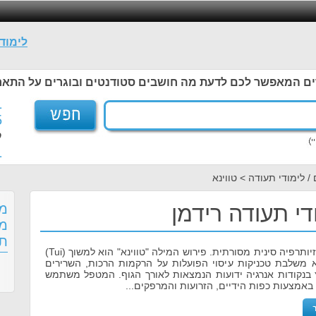
לימוד
ים המאפשר לכם לדעת מה חושבים סטודנטים ובוגרים על התאר
1
5
ל
1
/ לימודי תעודה > טווינא
ודי תעודה רידמן
מס
מש
תע
הטווינא היא שיטת פיזיותרפיה סינית מסורתית. פירוש המילה "טווינא" הוא למשוך (Tui)
N). הטווינא משלבת טכניקות עיסוי הפועלות על הרקמות הרכות, השרירים
ץ בנקודות אנרגיה ידועות הנמצאות לאורך הגוף. המטפל משתמש
באמצעות כפות הידיים, הזרועות והמרפקים...