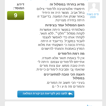
מדוע בחרתי במסלול זה
דירוג
המוסד:
חיפשתי אלטרנטיבה ללימודי צילום
בתל אביב. מנשר היה אז היחיד
9
סיים בשנת
באזור שנתן את המענה. בדיעבד זו
2009
היתה בחירה מצויינת.
האם המסלול עמד בציפיות
כשלמדתי במנשר היתה אפשרות
לקחת מסלול ״חלקי״, ללא תואר.
לקחתי אותו כדי לאפשר לעצמי
לעבוד במקביל. בדיעבד זו היתה
בחירה נכונה כי השקעתי את מלוא
המרץ באמנות והגעתי להישגים
מה רמת הלימודים
אין לי באמת תואר אלא תעודה.
אתייחס ללימודים עצמם: היתה לי
חויה טובה ממש. עם צוות מורים
שהאמי ןבי וסביבת לימודים כייפית.
העצה הכי טובה למתעניינים
במסלול
בעיניי הכי חשוב זה המורים.
והמורים פה מ ע ו ל י ם
לחצו כאן לקריאת הביקורת המלאה