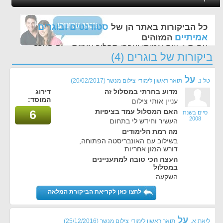
סטודנטים ובוגרים
כל הביקורות באתר הן של
אמיתיים
המזוהים
עם ת.ז, שם אמיתי ועברו תהליך אימות - זה הערך
ביקורות של בוגרים (4)
החשוב לנו ביותר באתר
על
טל נ.
תואר ראשון לימודי צילום מנשר
(20/02/2017)
מדוע בחרתי במסלול זה
דירוג
המוסד:
עניין אותי צילום
האם המסלול עמד בציפיות
6
סיים בשנת
2008
העשיר וחידש לי בתחום
מה רמת הלימודים
בשילוב עם האונבריסטה הפתוחה,
דורש המון אחריות
העצה הכי טובה למתעניינים
במסלול
השקעה
לחצו כאן לקריאת הביקורת המלאה
על
ליאת א.
תואר ראשון לימודי צילום מנשר
(25/12/2016)