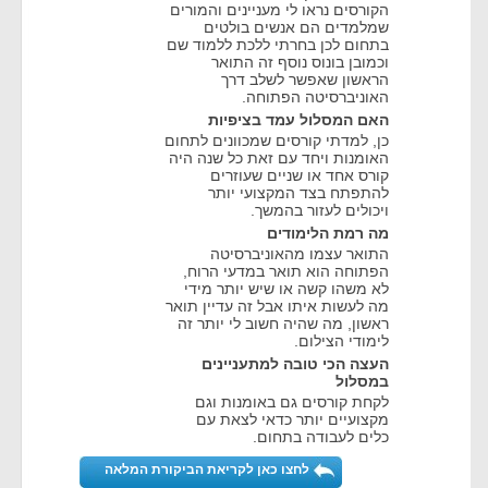
הקורסים נראו לי מעניינים והמורים
שמלמדים הם אנשים בולטים
בתחום לכן בחרתי ללכת ללמוד שם
וכמובן בונוס נוסף זה התואר
הראשון שאפשר לשלב דרך
האוניברסיטה הפתוחה.
האם המסלול עמד בציפיות
כן, למדתי קורסים שמכוונים לתחום
האומנות ויחד עם זאת כל שנה היה
קורס אחד או שניים שעוזרים
להתפתח בצד המקצועי יותר
ויכולים לעזור בהמשך.
מה רמת הלימודים
התואר עצמו מהאוניברסיטה
הפתוחה הוא תואר במדעי הרוח,
לא משהו קשה או שיש יותר מידי
מה לעשות איתו אבל זה עדיין תואר
ראשון, מה שהיה חשוב לי יותר זה
לימודי הצילום.
העצה הכי טובה למתעניינים
במסלול
לקחת קורסים גם באומנות וגם
מקצועיים יותר כדאי לצאת עם
כלים לעבודה בתחום.
לחצו כאן לקריאת הביקורת המלאה