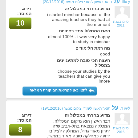
על
ilia y.
תואר ראשון לימודי צילום מנשר
(20/12/2016)
מדוע בחרתי במסלול זה
דירוג
המוסד:
i started minshar because of the
amazing teachers they had at
10
סיים בשנת
the moment
2011
האם המסלול עמד בציפיות
almost 100% - i was very happy
to study in minshar
מה רמת הלימודים
good
העצה הכי טובה למתעניינים
במסלול
choose your studies by the
teachers that can give you
more!
לחצו כאן לקריאת הביקורת המלאה
על
ליאן ד.
תואר ראשון לימודי צילום מנשר
(19/12/2016)
מדוע בחרתי במסלול זה
דירוג
המוסד:
דבר ראשון הוא מיקום המכללה,
המכללה נמצאת בתל-אביב שזה
8
סיים בשנת
יתרון מאוד גדול, המחלקה לצילום
2016
ידועה כמחלקה טובה מאוד במנשר,