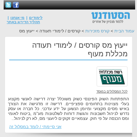
לימודים
|
מי אנחנו
|
תהליך הדירוג באתר
עמוד הבית
>
קורס מזכירות
> קורסים / לימודי תעודה > ייעוץ מס
ייעוץ מס קורסים / לימודי תעודה
מכללת מעוף
לכל המסלולים במוסד
התפתחות השוק הפיננסי כשוק משוכלל יצרה דרישה לאנשי מקצוע
בעלי מצוינות בתחומים ספציפיים. דרישה זו מדגישה את הצורך
באיש מסים מקצועי ומיומן הנשען על ידע עדכני. כל חברה או עסק
נדרש לניהול חשבונות והגשת דוחות לשלטונות מע"מ ,ביטוח לאומי
ומס הכנסה על פי חוק. עצמאיים זקוקים ליועצי מס, לא רק לניהול..
אני סיימתי / לומד במסלול זה