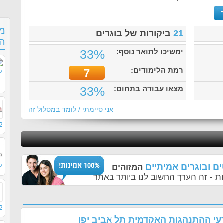
מס
21
ביקורות של בוגרים
הה
ימשיכו לתואר נוסף:
33%
רמת הלימודים:
7
ל
מצאו עבודה בתחום:
33%
אני סיימתי / לומד במסלול זה
ל
ם ובוגרים אמיתיים
ל
המזוהים
ת - זה הערך החשוב לנו ביותר באתר
ל
דעי ההתנהגות האקדמית תל אביב יפו