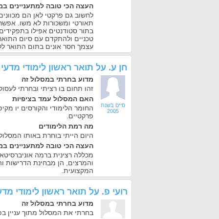
העצה הכי טובה למתעניינים במ
לחשוב גם פרקטי לאן הם מכוונים
תאורטי ומשכורות לא משו. אפשר
בתור סטודנטים אפילו בתפקידים 
טכניים ולהתקדם עם סיום התואר
עצמך חסר אונים בתום התואר ללא 
חן ע.
על
תואר ראשון לימודי מדע
מדוע בחרתי במסלול זה
זהו תחום בו רציתי ובחרתי לעסו
האם המסלול עמד בציפיות
סיים בשנת
החומר הלימודי והקורסים יו מקיפ
2005
פרקטיים.
מה רמת הלימודים
היום הייתי בוחרת באותו המסלול 
העצה הכי טובה למתעניינים במ
מכללה רצינית ברמה אוניברסיטאי
והמרצים, הן מבחינת הדרישות ו
המקצועית.
רועי פ.
על
תואר ראשון לימודי מד
מדוע בחרתי במסלול זה
בחרתי את המסלול מתוך עניין בפס