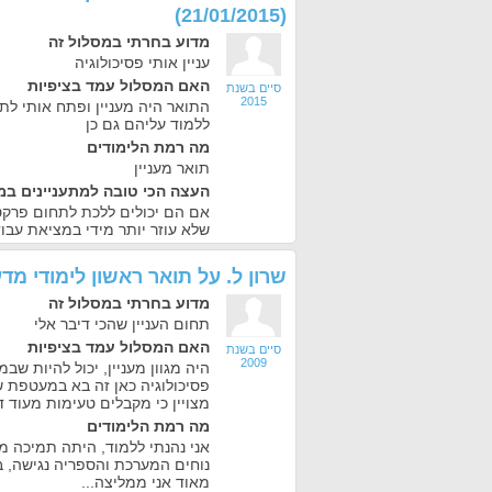
(21/01/2015)
מדוע בחרתי במסלול זה
עניין אותי פסיכולוגיה
האם המסלול עמד בציפיות
סיים בשנת
2015
התואר היה מעניין ופתח אותי ל
ללמוד עליהם גם כן
מה רמת הלימודים
תואר מעניין
העצה הכי טובה למתעניינים במ
אם הם יכולים ללכת לתחום פרקטי
שלא עוזר יותר מידי במציאת עבו
שרון ל.
על
תואר ראשון לימודי מד
מדוע בחרתי במסלול זה
תחום העניין שהכי דיבר אלי
האם המסלול עמד בציפיות
סיים בשנת
2009
היה מגוון מעניין, יכול להיות שב
פסיכולוגיה כאן זה בא במעטפת ש
מצויין כי מקבלים טעימות מעוד 
מה רמת הלימודים
אני נהנתי ללמוד, היתה תמיכה מ
נוחים המערכת והספריה נגישה, 
מאוד אני ממליצה...