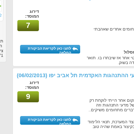
דירוג
ל
המוסד:
7
תחומים אחרים שאהבתי
תו
המ
לחצו כאן לקריאת הביקורת
צי
סלול
המלאה
71
 אחר אז שיבחרו בו. תואר
דה בשוק.
עי ההתנהגות האקדמית תל אביב יפו
(06/02/2013)
דירוג
המוסד:
9
מקום אחר הייתי לוקחת רק
ל מדעי התנהגות וזה
דברים מתחומים משיקים..
לחצו כאן לקריאת הביקורת
צד המערכת, תנאי הלימוד
המלאה
בקיצור באמת שהיה טוב