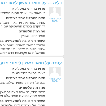
דליה ב.
על
תואר ראשון לימודי מ
מדוע בחרתי במסלול זה
כי מאוד עניין אותי תחום הפסיכול
האם המסלול עמד בציפיות
סיים בשנת
2009
נהניתי מהתואר, אך לא התקבלתי ל
להתקדם בעולם התעסוקה עם הת
מה רמת הלימודים
תואר רחב ומעניין
העצה הכי טובה למתעניינים במ
מדובר בתואר תיאורטי שמחייב ה
שישנן חלופות פרקטיות יותר לשו
סוציאלית או מקצועות פרא רפואי
עפרה
על
תואר ראשון לימודי מדע
מדוע בחרתי במסלול זה
רציתי להיות פסיכולוגית
האם המסלול עמד בציפיות
סיים בשנת
2009
ענה על ציפיות התואר שילוב מעניין
מה רמת הלימודים
נרחב מידי, מי שלא רוצה להמשיך
מוצא את עצמו עם תואר שלא מק
העצה הכי טובה למתעניינים במ
תסגרו על עצמכם לפני שלומדים...