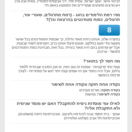
לביטוי אישי, יעקב ישראל, עמית זולר, דני אבקסיס לסטודיו, נואית גבע וכו')
ויש מרצים מזעזעים שמורידים את הממוצע באופן חד.
מהי רמת הלימודים בחוג - (רמת מתרגלים, שעורי עזר,
תרגולים, כמות סטודנטים בהרצאה וכו')?
8
במקרה שלנו, אנחנו כיתה מאוד גדולה, כך שכמות הסטודנטים בכל שיעור
מקשה מדי פעם בחלקם. אמנם פיצלו אותנו ברוב הקורסים לשתי קבוצות,
אבל יש קורסים בהם היה מאוד בעייתי, בכל זאת, מבחינת כמות הסטודנטים
(למשל - עריכה)
מה חסר לך בתואר?
קצת יותר פרקטיות - אמנות זה טוב ויפה, וזו אכן הסיבה שבחרתי ללמוד
צילום, אבל היה נחמד אם היו שמים קצת יותר דגש על מסחריות - לצורך
פרנסה בהמשך.
נקודה אחת חזקה ונקודה אחת לשיפור
נקודה חזקה:
מורים מצוינים
נקודה לשיפור:
גמישות
לאילו עוד מוסדות ניסית להתקבל? האם יש מוסד שניסית
ולא התקבלת אליו?
שנקר - בית הספר גבוה להנדסה ולעיצוב. אוניברסיטת חיפה (משפטים).
אוניברסיטת תל אביב (קולנוע וטלוויזיה)