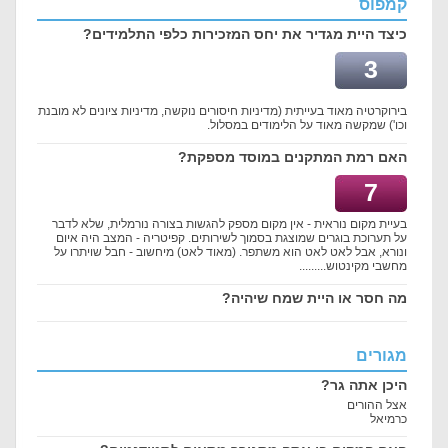
קמפוס
כיצד היית מגדיר את יחס המזכירות כלפי התלמידים?
3
בירוקרטיה מאוד בעייתית (מדיניות חיסורים נוקשה, מדיניות ציונים לא מובנת
וכו') שמקשה מאוד על הלימודים במסלול.
האם רמת המתקנים במוסד מספקת?
7
בעיית מקום נוראית - אין מקום מספק להגשות בצורה נורמלית, שלא לדבר
על תערוכת בוגרים שמוצגת בסמוך לשירותים. קפיטריה - המצב היה איום
ונורא, אבל לאט לאט הוא משתפר. (מאוד לאט) מיחשוב - חבל שויתרו על
מחשבי מקינטוש.........
מה חסר או היית שמח שיהיה?
מגורים
היכן אתה גר?
אצל ההורים
כרמיאל