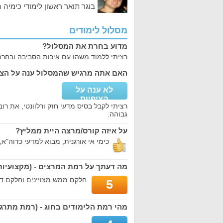
בוגר תואר ראשון לימודי כימיה
מסלול לימודים
מדוע בחרת את המסלול?
רציתי ללמוד משהו עם איכות הסביבה ובחרתי
האם אתה מרגיש שהמסלול ענה על הצי
לא ענה על
הציפיות
רציתי לקבל בסיס מדעי חזק ורלוונטי, את רו
גבוהה.
על איזה קורס/מרצה היית ממליץ?
כימי אי אורגנית, מבוא למדעי כדוה"א,
מה דעתך על רמת המרצים - (מקצועיות,
חלקם ממש מצויינים וחלקם די 
5
מהי רמת הלימודים בחוג - (רמת מתרגלי