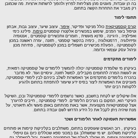
הן עובדות, מעטים מהן מצליחות לפרוץ ולהפוך לרשתות ארציות. מה שכמובן
מגביר את התחרות הקשה בתחום.
מי לימוד
ס קוסמטיקאית
כולל מניקור ופדיקור,
איפור
, עיצוב שיער, עיצוב גבות, אבחון
פול בעור הפנים, שימוש במכשירים אלקטרו קוסמטיים,
טיפוח
, פילינג כימי
ילציה , היגיינה , סדנא מעשית , חומרים וותכשירים קוסמטיים , אנטומיה
יולוגיה , דרמטולוגיה , כימיה בהקשר קוסמטי , תזונה , עזרה ראשונה במכון
סמטיקה , הפעלת מכישירים חשמליים במכון לקוסמטיקה , פתיחת מכון
הול עסק עצמאי וכדומה.
ודים מתקדמים
קרון מי שלומדת קוסמטיקה יכולה להמשיך ללימודים של קוסמטיקה רפואית,
לעשות המרה לתחומים מקבילים, למשל תזונה, עיסויים ועוד. לא מדובר
רח בלימודים מתקדמים אך האפשרות לשלב ביניהם לבין לימודי קוסמטיקה,
יקים את האפשרות ליצור בסיס ידע שיעזור להתפתח בתחום ולהגיע
וחות רבים יותר
 שיקולים יש לקחת בחשבון, כאשר נרשמים ללימודי קוסמטיקה? ובכן, השיקול
קרי הוא, המקום בו נערכים הלימודים. לימודי קוסמטיקה , חייבים להיערך
 קוסמטיקאיות מקצועיות, אשר באות מהתחום באופן מעשי ולא תיאורטי, על
 שיהיה ניתן לקבל את כל הידע הדרוש לשם עבודה בתחום.
רויות תעסוקה לאחר הלימודים ושכר
קרון , רוב האנשים שעוסקים בתחום, משתלבים בקליניקות קיימות או פותחים
ניקות משלהם. יש מי שמשתלב גם במכוני ספא שכוללים כיום גם טיפולי
מטיקה וטיפוח. מי שהולך לעולם של קוסמטיקה רפואית, יכול להשתלב גם