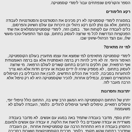
ר והקורסים שנפתחים עבור לימודי קוסמטיקה.
 הלימודים
גרת לימודי קוסמטיקה לא רק מכינים את הסטודנטים והסטודנטיות לעבודה
ום, אלא גם נותן להם רקע ניהולי וכן היכרות עם עולם השיווק והפרסום,
ם לעבודה עם לקוחות ועוד. במובן הזה, לימודי קוסמטיקהממלאים את שתי
נקציות הנדרשות לכל מי שרוצה לעסוק בתחום, גןם הצד התפעולי-טכני-מעשי
 וגם הצד הניהולי-שיווקי שבו.
 זה מתאים?
ודי קוסמטיקה מתאימים למי שמוצא את עצמו מתעניין בעולם הקוסמטיקה,
פור והיופי. זה לא חייב להיות רק ברמה האסתטית אלא גם ברמה האומנותית
 הרפואית, שכן חלקים נרחבים בתחום קשורים לעולם הרפואה. מי שרוצה
וק בתחום , לא מספיק שיהיו לו ידיים טובות או עיניים חדות אלא הוא צריך
ערות בסביבה, להכיר את הכלים החדשים, להבין את ההבדלים בין הטיפולים
כשירים השונים, ובמילים אחרות, להכיר שקוסמטיקה היא לא רק טיפול אלא
ה מעבר לזה.
ונות וחסרונות
ון של התחום הקוסמטיקה היא המגוון הרב שיש בה, התחום כולל טיפולי יופי,
ולים רפואיים, טיפולים לשיער וטיפולים לרגליים. כלומר, העבודה לעולם לא
עממת
ון נוסף, מדובר בעבודה שתמיד באה במגע עם אנשים. לא מדובר בעבודה
דית או עבודה שעובדים בלי לראות את הלקוח, זו עבודה עם אנשים ולמענם.
רון בעבודה זו היא התחרות הרבה עם קוסמטיקאיות אחרות , וכן העובדה
ובר בתחום שהוא מקומי, כלומר, מרבית הקוסמטיקאיות נשארות בסביבה