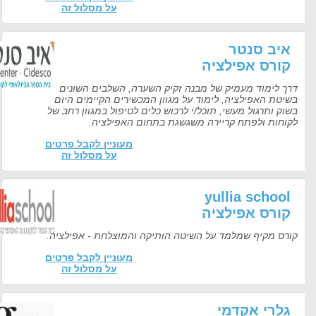
על מסלול זה
איב סנטר
קורס אפילציה
דרך לימוד מעמיק של מבנה זקיק השערה, השלבים השונים
בשיטת האפילציה, לימוד על מגוון המכשירים הקיימים היום
בשוק ותרגול מעשי, תוכל/י לרכוש כלים לטיפול במגוון רחב של
לקוחות ולפתח קריירה משגשגת בתחום האפילציה.
מעוניין לקבל פרטים
על מסלול זה
yullia school
קורס אפילציה
קורס מקיף שמלמד על השיטה הותיקה והמוצלחת - אפילציה.
מעוניין לקבל פרטים
על מסלול זה
גלרי אקדמי