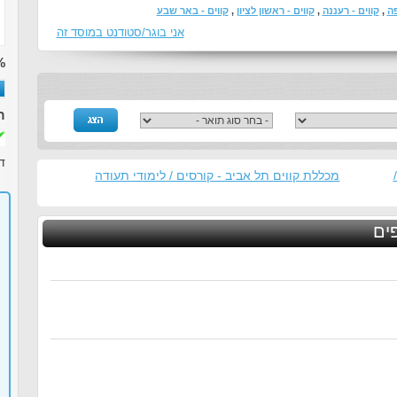
פה
,
קווים - רעננה
,
קווים - ראשון לציון
,
קווים - באר שבע
אני בוגר/סטודנט במוסד זה
%
ר
ד
מכללת קווים תל אביב - קורסים / לימודי תעודה
פים