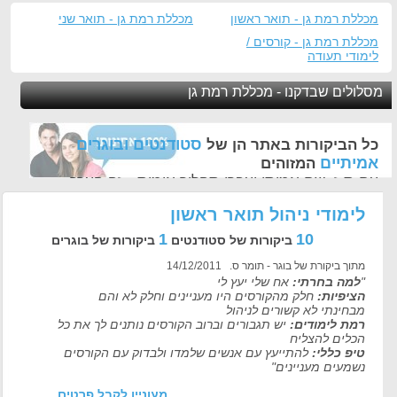
מכללת רמת גן - תואר ראשון
מכללת רמת גן - תואר שני
מכללת רמת גן - קורסים /
לימודי תעודה
מסלולים שבדקנו - מכללת רמת גן
סטודנטים ובוגרים
כל הביקורות באתר הן של
אמיתיים
המזוהים
עם ת.ז, שם אמיתי ועברו תהליך אימות - זה הערך
החשוב לנו ביותר באתר
לימודי ניהול תואר ראשון
1
10
ביקורות של סטודנטים
ביקורות של בוגרים
מתוך ביקורת של בוגר - תומר ס. 14/12/2011
"
למה בחרתי:
אח שלי יעץ לי
הציפיות:
חלק מהקורסים היו מעניינים וחלק לא והם
מבחינתי לא קשורים לניהול
רמת לימודים:
יש תגבורים וברוב הקורסים נותנים לך את כל
הכלים להצליח
טיפ כללי:
להתייעץ עם אנשים שלמדו ולבדוק עם הקורסים
נשמעים מעניינים"
מעוניין לקבל פרטים