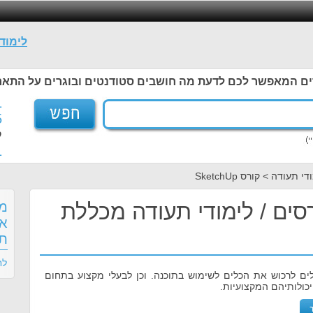
לימוד
ים המאפשר לכם לדעת מה חושבים סטודנטים ובוגרים על התאר
1
5
ל
1
תעודה > קורס SketchUp
SketchUp קורסים / לימודי תעודה מכללת
מס
אד
תע
לח
ים לרכוש את הכלים לשימוש בתוכנה. וכן לבעלי מקצוע בתחום
יכולותיהם המקצועיות.