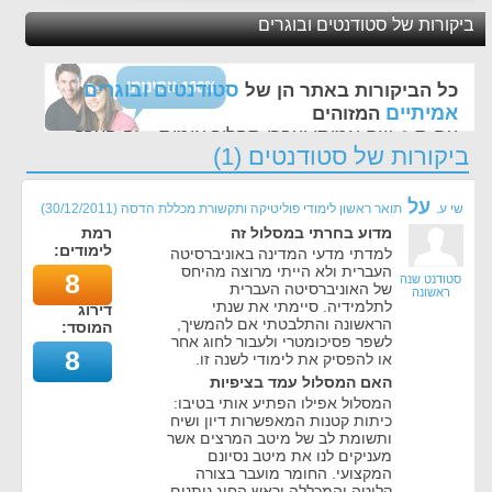
ביקורות של סטודנטים ובוגרים
סטודנטים ובוגרים
כל הביקורות באתר הן של
אמיתיים
המזוהים
עם ת.ז, שם אמיתי ועברו תהליך אימות - זה הערך
ביקורות של סטודנטים (1)
החשוב לנו ביותר באתר
על
שי ע.
תואר ראשון לימודי פוליטיקה ותקשורת מכללת הדסה
(
30/12/2011
)
מדוע בחרתי במסלול זה
רמת
לימודים:
למדתי מדעי המדינה באוניברסיטה
העברית ולא הייתי מרוצה מהיחס
8
סטודנט שנה
של האוניברסיטה העברית
ראשונה
לתלמידיה. סיימתי את שנתי
דירוג
הראשונה והתלבטתי אם להמשיך,
המוסד:
לשפר פסיכומטרי ולעבור לחוג אחר
8
או להפסיק את לימודי לשנה זו.
האם המסלול עמד בציפיות
המסלול אפילו הפתיע אותי בטיבו:
כיתות קטנות המאפשרות דיון ושיח
ותשומת לב של מיטב המרצים אשר
מעניקים לנו את מיטב נסיונם
המקצועי. החומר מועבר בצורה
קליטה והמכללה וראש החוג נותנים