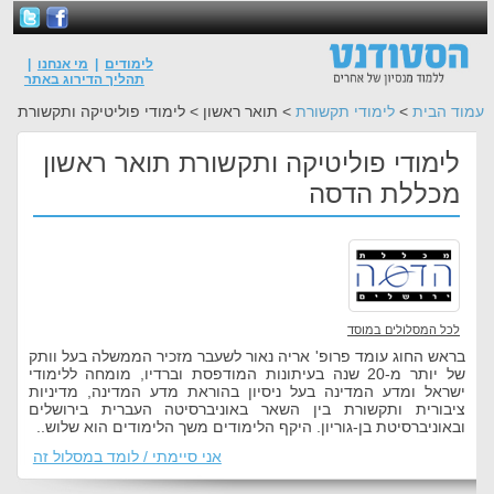
לימודים
|
מי אנחנו
|
תהליך הדירוג באתר
עמוד הבית
>
לימודי תקשורת
> תואר ראשון > לימודי פוליטיקה ותקשורת
לימודי פוליטיקה ותקשורת תואר ראשון
מכללת הדסה
לכל המסלולים במוסד
בראש החוג עומד פרופ' אריה נאור לשעבר מזכיר הממשלה בעל וותק
של יותר מ-20 שנה בעיתונות המודפסת וברדיו, מומחה ללימודי
ישראל ומדע המדינה בעל ניסיון בהוראת מדע המדינה, מדיניות
ציבורית ותקשורת בין השאר באוניברסיטה העברית בירושלים
ובאוניברסיטת בן-גוריון. היקף הלימודים משך הלימודים הוא שלוש..
אני סיימתי / לומד במסלול זה