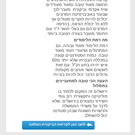
הרגשה מאוד טובה ומאוד מעודדים
שיח אקדמי וביקורת. מעבר לכך
שבעוד באוניברסיטה המרצים
יכולים להיות חוקרים מעולים אך
ללא כל יכולת הוראה, בהדסה
המרצים הם גם בעלי תואר ד"ר וגם
החומר מועבר בצורה הטובה ביותר.
מה רמת הלימודים
רמת הלימוד מאוד גבוהה, גם
המתרגלים ושיעורי העזר מאוד
טובה. כמות הסטודנטים קטנה:
במכללה הבטיחו שלא יותר מ60
איש יהיהו בחוג הנ"ל. עם זאת
לאנשים אשר אוהבים מקומות
גדולים הדבר יכול להיות בעייתי.
העצה הכי טובה למתעניינים
במסלול
ירושלים זה המקום ללמוד בו
פוליטיקה ותקשורת: רוב גופי
השידור נמצאים בירושלים ,שלא
לדבר על משרדי הממשלה
והרשויות השונות שבהן סטודנט
יכול להשתלב .
לחצו כאן לקריאת הביקורת המלאה