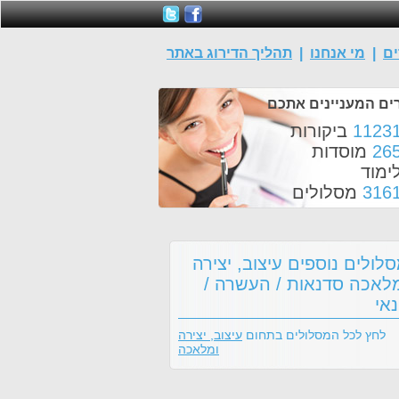
ים
|
מי אנחנו
|
תהליך הדירוג באתר
ים המעניינים אתכם
1123
ביקורות
26
מוסדות
ימוד
316
מסלולים
לולים נוספים עיצוב, יצירה
לאכה סדנאות / העשרה /
אי
לחץ לכל המסלולים בתחום
עיצוב, יצירה
ומלאכה