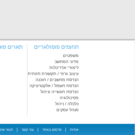
תחומים פופולאריים
תארים פופ
משפטים
מדעי המחשב
לימודי אדריכלות
עיצוב גרפי / תקשורת חזותית
הנדסת מחשבים / תוכנה
הנדסת חשמל / אלקטרוניקה
הנדסת תעשייה וניהול
פסיכולוגיה
כלכלה / ניהול
מנהל עסקים
|
|
|
אודות
פרסום באתר
צור קשר
תנאי שימ