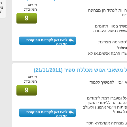
המ
דירוג
צי
המוסד:
יות לעתיד הן מבחינה
31
ים
9
שיך במוון תחומים
עשית בשוק העבודה
לחצו כאן לקריאת הביקורת
טפורמה מצויינת
המלאה
סלול
שרו הרבה אנשים,אז לא
הול משאבי אנוש מכללת ספיר
(21/11/2011)
דירוג
המוסד:
ועניין להמשיך ללמוד
9
על ומעבר! רמת לימודים
מה גבוהה ללימודי המשך
תוח וייעוץ ארגוני) ולעולם
גווניו!
לחצו כאן לקריאת הביקורת
המלאה
ה, מבחינה אקדמית- חסר