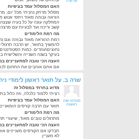
שלישית
האם המסלול עמד בציפיות
מסלול מרתק נהניתי מכל יום, מר
הוראה גבוהה מאוד ויחסי אנוש מ
המחלקה עונה על כל בעיה שצצה
קשב וריכוז ועד לבעיות עם מרצה 
מה רמת הלימודים
רמת ההוראה מאוד גבוהה וגם נר
להמשיך בתואר, יש הרבה תרגולי
בעיקר בשנה השנייה והשלישית בג
העצה הכי טובה למתעניינים במ
אם אתם אוהבים את התחום לכו 
שרה ב.
על
תואר ראשון לימודי נ
מדוע בחרתי במסלול זה
רציתי ללמוד כלכלה, וזה כלול בת
האם המסלול עמד בציפיות
סטודנט שנה
ראשונה
תואר עם הרבה קורסים הומאניים,
מה רמת הלימודים
מתרגלים טובים מאוד, שיעורי תרג
העצה הכי טובה למתעניינים במ
תבדקו אם הקורסים מעניינים או
לא מעניין.