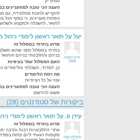
סמינריון.
העצה הכי טובה למתעניינים במ
להקדיש ולהנות מהלמידה, גם מה
הפחות מעניינים, כי בסוף הכל מ
לתואר, להשכלה ולמקצוע ולשלוש 
יעל
על
תואר ראשון לימודי ניהול
מדוע בחרתי במסלול זה
בחרתי במסלול מפני שהוא משלב 
בניהם והתלבטתי בניהם והתואר 
סיים בשנת
2008
האם המסלול עמד בציפיות
כן, למדתי, השכלתי והלימודים הי
מה רמת הלימודים
ענה על כל הציפיות
העצה הכי טובה למתעניינים במ
פשוט להירשם
ביקורות של סטודנטים (28)
עידן פ.
על
תואר ראשון לימודי ני
מדוע בחרתי במסלול זה
אחרי התלבטויות רבות והרבה ימי
מקומות הגעתי ליום פתוח בספי
סטודנט שנה
ובתחום של משאבי אנוש.