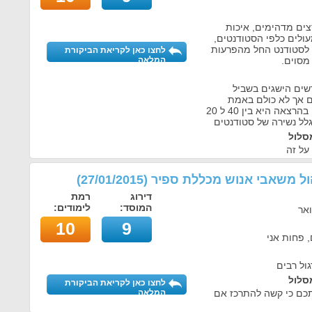
צים מדהימים, איכות
עולים כלפי הסטודנטים,
 לסטודנט החל מהפרעות
לחצו כאן לקריאת הביקורת
מסוים.
המלאה
שים הישגים בשביל
ם אך לא כולם באמת
נחוצים\עוזרים. כמות הסטודנטים בהרצאה היא בין 40 ל 20
לל נשירה של סטודנטים
סלול
על זה
יהול משאבי אנוש מכללת ספיר
(
27/01/2015
)
דירוג
רמת
המוסד:
לימודים:
ואר
10
9
 פחות אני
ול רבים
סלול
לחצו כאן לקריאת הביקורת
תכם כי קשה להתרכז אם
המלאה