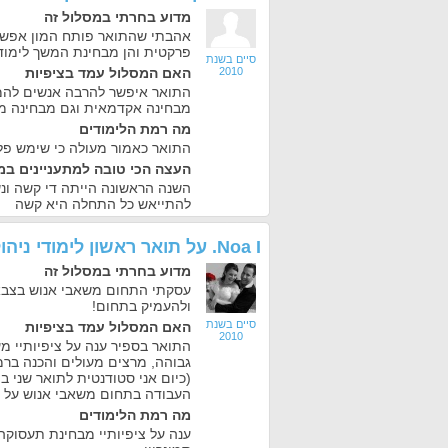
מדוע בחרתי במסלול זה
אהבתי שהתואר פותח המון אפשרו
פרקטית והן מבחינת המשך לימוד
סיים בשנת
2010
האם המסלול עמד בציפיות
התואר איפשר להרבה אנשים להמ
מבחינה אקדמאית וגם מבחינה מ
מה רמת הלימודים
התואר כאמור מעולה כי שימש פל
העצה הכי טובה למתעניינים במ
השנה הראשונה הייתה די קשה ונ
להתייאש כל התחלה היא קשה
Noa I.
על
תואר ראשון לימודי ני
מדוע בחרתי במסלול זה
עסקתי התחום משאבי אנוש בצבא 
ולהעמיק בתחום!
סיים בשנת
האם המסלול עמד בציפיות
2010
התואר בספיר ענה על ציפיותיי מ
גבוהה, מרצים מעולים והכנה בר
(כיום אני סטודנטית לתואר שני בפי
העבודה בתחום משאבי אנוש על כל 
מה רמת הלימודים
ענה על ציפיותיי מבחינת תעסוק