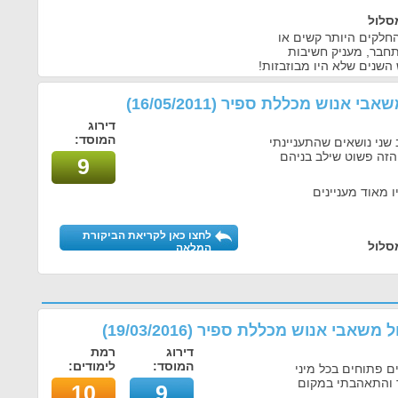
סלול
חלקים היותר קשים או
תחבר, מעניק חשיבות
השנים שלא היו מבוזבזות!
 משאבי אנוש מכללת ספיר
(16/05/2011)
דירוג
המוסד:
שני נושאים שהתעניינתי
הזה פשוט שילב בניהם
9
ו מאוד מעניינים
לחצו כאן לקריאת הביקורת
סלול
המלאה
הול משאבי אנוש מכללת ספיר
(
19/03/2016
)
דירוג
רמת
המוסד:
לימודים:
ם פתוחים בכל מיני
ר והתאהבתי במקום
10
9