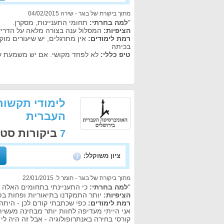
מתוך ביקורת של בוגר - שירה 04/02/2015
"
למה בחרתי:
תחומי התעניינות, מסקרן.
הציפיות:
המסלול ענה בצורה מלאה על הדריש
רמת לימודים:
אין מתרגלים, יש שיעורים מו
בכיתה
טיפ כללי:
לא לפחד מקושי. אם יש משמעת עצ
לימודי תקשור
העברית
ביקורות סט
7
ציון משוקלל:
מתוך ביקורת של בוגר - תומר ל. 22/01/2015
"
למה בחרתי:
כי התעניינתי בתחומים האלה ו
הציפיות:
יותר התמקדנו בתיאוריות ופחות בפר
רמת לימודים:
כפי שכתבתי קודם לכן - היתה
אני הייתי מעדיפה לחוות יותר מבחינה מעשית
קורסי בחירה באנתרופולוגיה - אבל זה היה לי