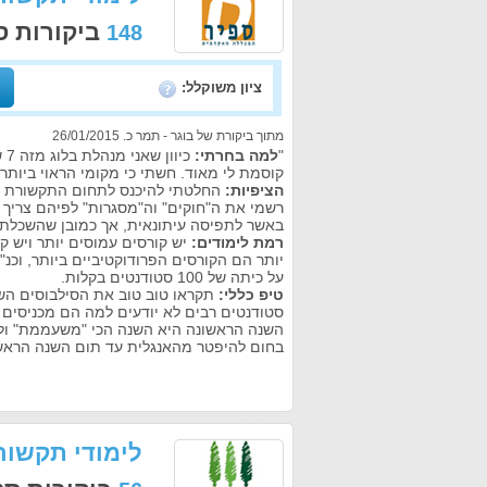
ביקורות ס
148
ציון משוקלל:
מתוך ביקורת של בוגר - תמר כ. 26/01/2015
"
למה בחרתי:
כי
קוסמת לי מאוד. חשתי כי מקומי הראוי ביות
הציפיות:
החלטתי להיכנס לתחום התקשורת בכל
רשמי את ה"חוקים" וה"מסגרות" לפיהם צריך ל
באשר לתפיסה עיתונאית, אך כמובן שהשכלתי 
רמת לימודים:
יש קורסים עמוסים יותר ויש 
יותר הם הקורסים הפרודוקטיביים ביותר, וכנ
על כיתה של 100 סטודנטים בקלות.
טיפ כללי:
תקראו טוב טוב את הסילבוסים השו
סטודנטים רבים לא יודעים למה הם מכניסים א
השנה הראשונה היא השנה הכי "משעממת" ולכן
בחום להיפטר מהאנגלית עד תום השנה הראשונ
לימודי תקשור