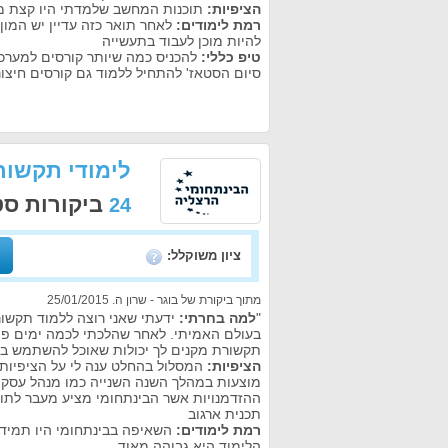
הציפיות:
תוכנות המחשב שלמדתי היו קצת מי
רמת לימודים:
לאחר תואר כזה עדיין יש המון
להיות מוכן לעבוד בתעשייה
טיפ כללי:
להכניס כמה שיותר קורסים למערכ
סיום הסטאז' להתחיל ללמוד גם קורסים חיצו
לימודי תקשור
ביקורות ס
24
ציון משוקלל:
מתוך ביקורת של בוגר - שרון ה. 25/01/2015
"
למה בחרתי:
ידעתי שאני רוצה ללמוד תקשור
בעולם האמיתי. לאחר שהלכתי לכמה ימים פ
תקשורת מקנים לך יכולות שאוכל להשתמש ב
הציפיות:
המסלול בהחלט ענה לי על הציפיות
מוצעות במהלך השנה השנייה כמו מנהל עסקים
ההזדמנויות אשר הבינתחומי מציע מעבר לתואר
תכנית ארגוב
רמת לימודים:
השאיפה בבינתחומי היו תמיד ל
הלימוד היא גבוהה מאוד