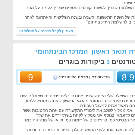
ושנות
 השלמות שצריך לעשות וקורסים נוספים שצריך ללמוד על מנת
ת של השנה הראשונה והשניה ובשנה השלישית והאחרונה לאחר
ניים להשלמת הידע בתחום"
מעוניין לקבל פרטים על מסלול זה
ת תואר ראשון המרכז הבינתחומי
טודנטים
ביקורות בוגרים
3
9
8.9
שביעות רצון מרמת הלימודים:
ת. השאלה שלי הייתה איפה ייתנו לי כלים פרקטיים שאוכל ליישם
תוחים ראיתי שבבינתחומי מהרגע הראשון שאתה מתחיל ללמוד
הם כאשר אכנס למעגל העבודה
. אני ממליץ לשלב את לימודי התקשורת עם אחת החטיבות אשר
 לדוגמא. בנוסף אני ממליץ לקחת בשתי ידיים את שלל
 הבסיסי כמו פרוייקטים של יזמות כמו זל או של מנהיגות כמו
היות צעד אחד לפני התעשייה ולכן הציוד איתו עובדים ורמה