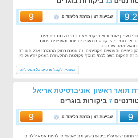
טודנטים
ביקורות בוגרים
13
9
9.2
שביעות רצון מרמת הלימודים:
י מעניין אותי והוא פרקטי מאוד בהרבה תת תחומים
 אך תמיד יהיו קורסים מעניינים יותר ומעניינים פחות
 תרגול ממה שנותנים
ק כיפיים והאנשים מקסימים, זה אמנם רחוק מהמרכז אבל האוירה
ב זה המקום בשבילכם! בנוסף פקולטת התקשורת בעמק יזרעאל בין
מעוניין לקבל פרטים על מסלול זה
ת תואר ראשון אוניברסיטת אריאל
טודנטים
ביקורות בוגרים
7
9
9
שביעות רצון מרמת הלימודים:
י תחום שיש עליו ביקוש בשוק וגם יאפשר לי להיות אמא לילדים