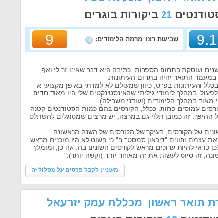
טודנטים
ביקורות בוגרים
21
9
9.1
שביעות רצון מרמת הלימודים:
וון שאני מנהלת בלוג מזה 7 שנים ועוסקת בתחום הספרות. כתיבה היא דבר שאינו זר לי ואף
ר במעמד התואר יהיה בתחום העיתונות.
ל והעיתונות בפרט, כיוון שמעולם לא למדתי באופן מקצועי או
פעול. במהלך לימודי גיליתי שהאינסטינקטים שלי היו מאוד חדים
מאוד במהלך הלימודים (ועודני משכילה).
קורסים עמוסים פחות. ככלל, הקורסים בהם כמות הסטודנטים קטנה
"ל ההיפך. זה כמובן תלוי גם במרצה, יש מרצים שמסוגלים להשתלט
נים של הקורסים, בעיקר של הקורסים של השנה הראשונה.
ת עצמם וחווים "דיכאון סמסטר ב" כי פשוט לא היו מוכנים מראש.
 כדאי להיות ערוכים מראש לקורסים השונים בה. אה כן, ומומלץ
ה, זה סיוט לעשות את זה מאוחר יותר (וקשה יותר)."
מעוניין לקבל פרטים על מסלול זה
ת תואר ראשון מכללת עמק יזרעאל